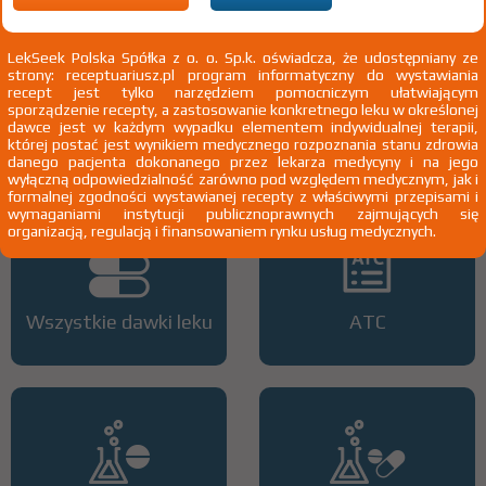
dzieci do 18 roku życia; nieswoiste zapalenie jelit u dzieci do 18 roku
życia; aplazja lub hipoplazja szpiku kostnego; białaczka z dużych
granularnych limfocytw T; wybiórcza aplazja ukadu
LekSeek Polska Spółka z o. o. Sp.k. oświadcza, że udostępniany ze
czerwonokrwinkowego; zespół aktywacji makrofagów; zesp
strony: receptuariusz.pl program informatyczny do wystawiania
hemofagocytowy; małopytkowość oporna na leczenie; zesp
recept jest tylko narzędziem pomocniczym ułatwiającym
mielodysplastyczny - leczenie paliatywne; stan po przeszczepie
sporządzenie recepty, a zastosowanie konkretnego leku w określonej
kończyny, rogówki, tkanek lub komórek
Pokaż wskazania chpl.
dawce jest w każdym wypadku elementem indywidualnej terapii,
2)
Pacjenci 65+
której postać jest wynikiem medycznego rozpoznania stanu zdrowia
danego pacjenta dokonanego przez lekarza medycyny i na jego
3)
Pacjenci do ukończenia 18 roku życia
wyłączną odpowiedzialność zarówno pod względem medycznym, jak i
formalnej zgodności wystawianej recepty z właściwymi przepisami i
wymaganiami instytucji publicznoprawnych zajmujących się
organizacją, regulacją i finansowaniem rynku usług medycznych.
Wszystkie dawki leku
ATC