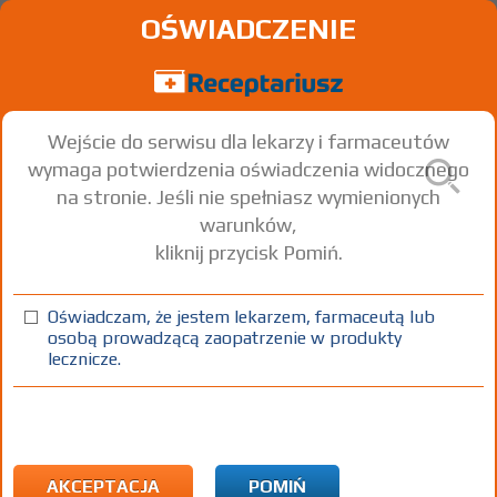
OŚWIADCZENIE
Wejście do serwisu dla lekarzy i farmaceutów
wymaga potwierdzenia oświadczenia widocznego
na stronie. Jeśli nie spełniasz wymienionych
warunków,
kliknij przycisk Pomiń.
Equoral
Ciclosporin
Oświadczam, że jestem lekarzem, farmaceutą lub
osobą prowadzącą zaopatrzenie w produkty
kaps. elastyczne
100 mg
50 szt.
Doustnie
lecznicze.
(1)
(2)
(3)
100%
R
75+
DZ
Rx
271,54
3,20
bezpł.
bezpł.
1) Refundacja we wszystkich zarejestrowanych wskazaniach. (Patrz
wskazania przy opisie leku) Wskazania pozarejestracyjne: Choroby
AKCEPTACJA
POMIŃ
autoimmunizacyjne inne niż określone w ChPL; anemia aplastyczna u