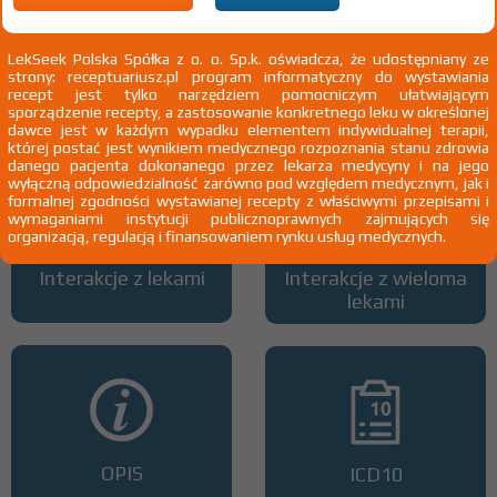
LekSeek Polska Spółka z o. o. Sp.k. oświadcza, że udostępniany ze
strony: receptuariusz.pl program informatyczny do wystawiania
Wszystkie dawki leku
ATC
recept jest tylko narzędziem pomocniczym ułatwiającym
sporządzenie recepty, a zastosowanie konkretnego leku w określonej
dawce jest w każdym wypadku elementem indywidualnej terapii,
której postać jest wynikiem medycznego rozpoznania stanu zdrowia
danego pacjenta dokonanego przez lekarza medycyny i na jego
wyłączną odpowiedzialność zarówno pod względem medycznym, jak i
formalnej zgodności wystawianej recepty z właściwymi przepisami i
wymaganiami instytucji publicznoprawnych zajmujących się
organizacją, regulacją i finansowaniem rynku usług medycznych.
Interakcje z lekami
Interakcje z wieloma
lekami
OPIS
ICD10