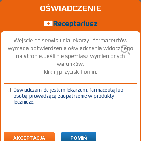
OŚWIADCZENIE
Wejście do serwisu dla lekarzy i farmaceutów
wymaga potwierdzenia oświadczenia widocznego
na stronie. Jeśli nie spełniasz wymienionych
warunków,
kliknij przycisk Pomiń.
®
®
Gasec
-20 Gastrocaps
- (IR)
Omeprazole
Oświadczam, że jestem lekarzem, farmaceutą lub
osobą prowadzącą zaopatrzenie w produkty
kaps. dojelitowe, twarde
20 mg
28 szt.
Doustnie
lecznicze.
100%
Rx
X
AKCEPTACJA
POMIŃ