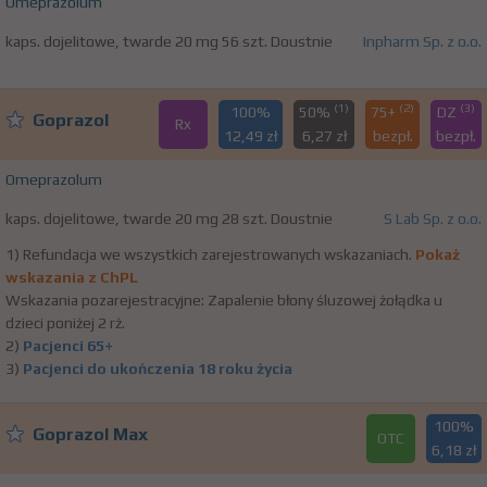
Omeprazolum
kaps. dojelitowe, twarde 20 mg 56 szt. Doustnie
Inpharm Sp. z o.o.
(1)
(2)
(3)
100%
50%
75+
DZ
Goprazol
Rx
12,49 zł
6,27 zł
bezpł.
bezpł.
Omeprazolum
kaps. dojelitowe, twarde 20 mg 28 szt. Doustnie
S Lab Sp. z o.o.
1) Refundacja we wszystkich zarejestrowanych wskazaniach.
Pokaż
wskazania z ChPL
Wskazania pozarejestracyjne: Zapalenie błony śluzowej żołądka u
dzieci poniżej 2 rż.
2)
Pacjenci 65+
3)
Pacjenci do ukończenia 18 roku życia
100%
Goprazol Max
OTC
6,18 zł