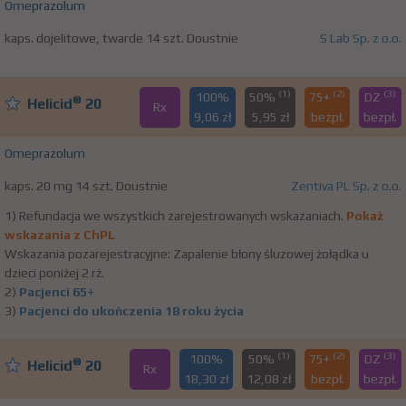
Omeprazolum
kaps. dojelitowe, twarde 14 szt. Doustnie
S Lab Sp. z o.o.
(1)
(2)
(3)
100%
50%
75+
DZ
®
Helicid
20
Rx
9,06 zł
5,95 zł
bezpł.
bezpł.
Omeprazolum
kaps. 20 mg 14 szt. Doustnie
Zentiva PL Sp. z o.o.
1) Refundacja we wszystkich zarejestrowanych wskazaniach.
Pokaż
wskazania z ChPL
Wskazania pozarejestracyjne: Zapalenie błony śluzowej żołądka u
dzieci poniżej 2 rż.
2)
Pacjenci 65+
3)
Pacjenci do ukończenia 18 roku życia
(1)
(2)
(3)
100%
50%
75+
DZ
®
Helicid
20
Rx
18,30 zł
12,08 zł
bezpł.
bezpł.