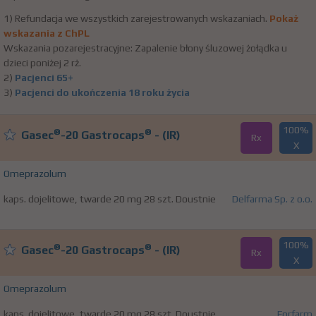
1) Refundacja we wszystkich zarejestrowanych wskazaniach.
Pokaż
wskazania z ChPL
Wskazania pozarejestracyjne: Zapalenie błony śluzowej żołądka u
dzieci poniżej 2 rż.
2)
Pacjenci 65+
3)
Pacjenci do ukończenia 18 roku życia
100%
®
®
Gasec
-20 Gastrocaps
- (IR)
Rx
X
Omeprazolum
kaps. dojelitowe, twarde 20 mg 28 szt. Doustnie
Delfarma Sp. z o.o.
100%
®
®
Gasec
-20 Gastrocaps
- (IR)
Rx
X
Omeprazolum
kaps. dojelitowe, twarde 20 mg 28 szt. Doustnie
Forfarm