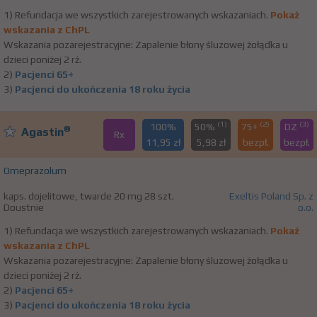
1) Refundacja we wszystkich zarejestrowanych wskazaniach.
Pokaż
wskazania z ChPL
Wskazania pozarejestracyjne: Zapalenie błony śluzowej żołądka u
dzieci poniżej 2 rż.
2)
Pacjenci 65+
3)
Pacjenci do ukończenia 18 roku życia
(1)
(2)
(3)
100%
50%
75+
DZ
®
Agastin
Rx
11,95 zł
5,98 zł
bezpł.
bezpł.
Omeprazolum
kaps. dojelitowe, twarde 20 mg 28 szt.
Exeltis Poland Sp. z
Doustnie
o.o.
1) Refundacja we wszystkich zarejestrowanych wskazaniach.
Pokaż
wskazania z ChPL
Wskazania pozarejestracyjne: Zapalenie błony śluzowej żołądka u
dzieci poniżej 2 rż.
2)
Pacjenci 65+
3)
Pacjenci do ukończenia 18 roku życia