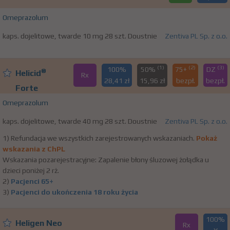
Omeprazolum
kaps. dojelitowe, twarde 10 mg 28 szt. Doustnie
Zentiva PL Sp. z o.o.
(1)
(2)
(3)
100%
50%
75+
DZ
®
Helicid
Rx
28,41 zł
15,96 zł
bezpł.
bezpł.
Forte
Omeprazolum
kaps. dojelitowe, twarde 40 mg 28 szt. Doustnie
Zentiva PL Sp. z o.o.
1) Refundacja we wszystkich zarejestrowanych wskazaniach.
Pokaż
wskazania z ChPL
Wskazania pozarejestracyjne: Zapalenie błony śluzowej żołądka u
dzieci poniżej 2 rż.
2)
Pacjenci 65+
3)
Pacjenci do ukończenia 18 roku życia
100%
Heligen Neo
Rx