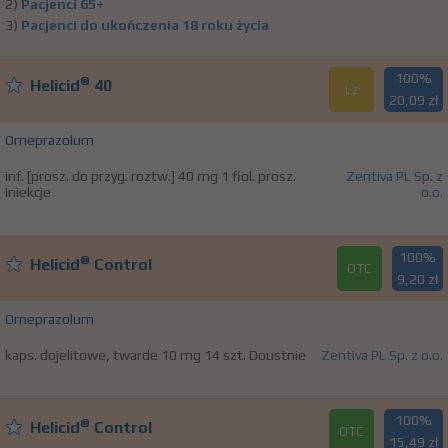
2)
Pacjenci 65+
3)
Pacjenci do ukończenia 18 roku życia
100%
®
Helicid
40
Lz
20,09 zł
Omeprazolum
inf. [prosz. do przyg. roztw.] 40 mg 1 fiol. prosz.
Zentiva PL Sp. z
Iniekcje
o.o.
100%
®
Helicid
Control
OTC
9,20 zł
Omeprazolum
kaps. dojelitowe, twarde 10 mg 14 szt. Doustnie
Zentiva PL Sp. z o.o.
100%
®
Helicid
Control
OTC
15,49 zł