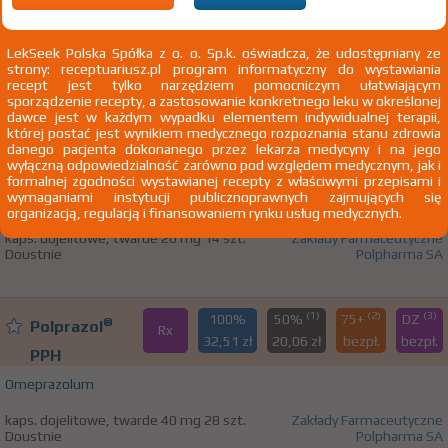
żołądkowo-przełykowym
A02BC Inhibitory pompy protonowej
LekSeek Polska Spółka z o. o. Sp.k. oświadcza, że udostępniany ze
strony: receptuariusz.pl program informatyczny do wystawiania
A02BC01 Omeprazol
recept jest tylko narzędziem pomocniczym ułatwiającym
sporządzenie recepty, a zastosowanie konkretnego leku w określonej
dawce jest w każdym wypadku elementem indywidualnej terapii,
której postać jest wynikiem medycznego rozpoznania stanu zdrowia
100%
®
Polprazol
Max
danego pacjenta dokonanego przez lekarza medycyny i na jego
OTC
19,72 zł
wyłączną odpowiedzialność zarówno pod względem medycznym, jak i
formalnej zgodności wystawianej recepty z właściwymi przepisami i
wymaganiami instytucji publicznoprawnych zajmujących się
Omeprazolum
organizacją, regulacją i finansowaniem rynku usług medycznych.
kaps. dojelitowe, twarde 20 mg 14 szt.
Zakłady Farmaceutyczne
Doustnie
Polpharma SA
(1)
(2)
(3)
100%
50%
75+
DZ
®
Polprazol
Rx
32,51 zł
20,06 zł
bezpł.
bezpł.
PPH
Omeprazolum
kaps. dojelitowe, twarde 40 mg 28 szt.
Zakłady Farmaceutyczne
Doustnie
Polpharma SA