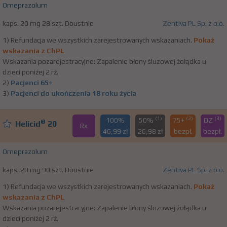
Omeprazolum
kaps. 20 mg 28 szt. Doustnie
Zentiva PL Sp. z o.o.
1) Refundacja we wszystkich zarejestrowanych wskazaniach.
Pokaż
wskazania z ChPL
Wskazania pozarejestracyjne: Zapalenie błony śluzowej żołądka u
dzieci poniżej 2 rż.
2)
Pacjenci 65+
3)
Pacjenci do ukończenia 18 roku życia
(1)
(2)
(3)
100%
50%
75+
DZ
®
Helicid
20
Rx
46,99 zł
26,98 zł
bezpł.
bezpł.
Omeprazolum
kaps. 20 mg 90 szt. Doustnie
Zentiva PL Sp. z o.o.
1) Refundacja we wszystkich zarejestrowanych wskazaniach.
Pokaż
wskazania z ChPL
Wskazania pozarejestracyjne: Zapalenie błony śluzowej żołądka u
dzieci poniżej 2 rż.