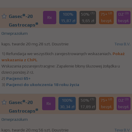
(1)
(2)
(3)
100%
50%
75+
DZ
®
Gasec
-20
Rx
15,87 zł
9,65 zł
bezpł.
bezpł.
®
Gastrocaps
Omeprazolum
kaps. twarde 20 mg 28 szt. Doustnie
Teva B.V.
1) Refundacja we wszystkich zarejestrowanych wskazaniach.
Pokaż
wskazania z ChPL
Wskazania pozarejestracyjne: Zapalenie błony śluzowej żołądka u
dzieci poniżej 2 rż.
2)
Pacjenci 65+
3)
Pacjenci do ukończenia 18 roku życia
(1)
(2)
(3)
100%
50%
75+
DZ
®
Gasec
-20
Rx
30,34 zł
17,89 zł
bezpł.
bezpł.
®
Gastrocaps
Omeprazolum
kaps. twarde 20 mg 56 szt. Doustnie
Teva B.V.