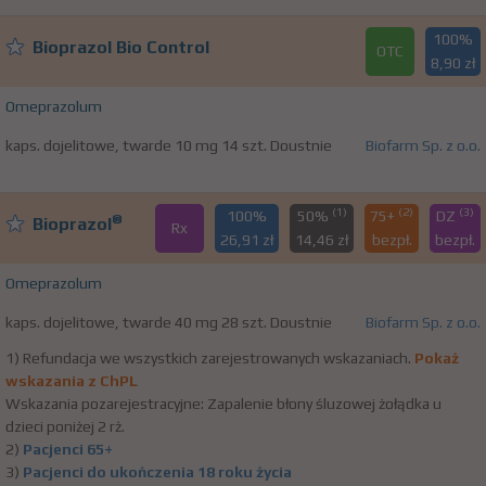
100%
Bioprazol Bio Control
OTC
8,90 zł
Omeprazolum
kaps. dojelitowe, twarde 10 mg 14 szt. Doustnie
Biofarm Sp. z o.o.
(1)
(2)
(3)
100%
50%
75+
DZ
®
Bioprazol
Rx
26,91 zł
14,46 zł
bezpł.
bezpł.
Omeprazolum
kaps. dojelitowe, twarde 40 mg 28 szt. Doustnie
Biofarm Sp. z o.o.
1) Refundacja we wszystkich zarejestrowanych wskazaniach.
Pokaż
wskazania z ChPL
Wskazania pozarejestracyjne: Zapalenie błony śluzowej żołądka u
dzieci poniżej 2 rż.
2)
Pacjenci 65+
3)
Pacjenci do ukończenia 18 roku życia