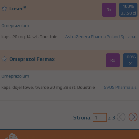
100%
®
Losec
Rx
33,50 zł
Omeprazolum
kaps. 20 mg 14 szt. Doustnie
AstraZeneca Pharma Poland Sp. z o.o.
100%
Omeprazol Farmax
Rx
X
Omeprazolum
kaps. dojelitowe, twarde 20 mg 28 szt. Doustnie
SVUS Pharma a.s.
Strona:
z
3
biuro@lekseek.com
+22 350 00 06