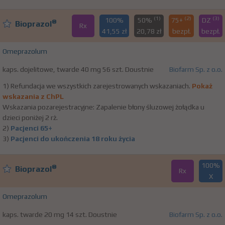
(1)
(2)
(3)
100%
50%
75+
DZ
®
Bioprazol
Rx
41,55 zł
20,78 zł
bezpł.
bezpł.
Omeprazolum
kaps. dojelitowe, twarde 40 mg 56 szt. Doustnie
Biofarm Sp. z o.o.
1) Refundacja we wszystkich zarejestrowanych wskazaniach.
Pokaż
wskazania z ChPL
Wskazania pozarejestracyjne: Zapalenie błony śluzowej żołądka u
dzieci poniżej 2 rż.
2)
Pacjenci 65+
3)
Pacjenci do ukończenia 18 roku życia
100%
®
Bioprazol
Rx
X
Omeprazolum
kaps. twarde 20 mg 14 szt. Doustnie
Biofarm Sp. z o.o.