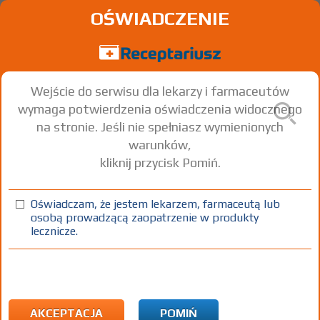
OŚWIADCZENIE
Wejście do serwisu dla lekarzy i farmaceutów
wymaga potwierdzenia oświadczenia widocznego
na stronie. Jeśli nie spełniasz wymienionych
warunków,
kliknij przycisk Pomiń.
Oświadczam, że jestem lekarzem, farmaceutą lub
osobą prowadzącą zaopatrzenie w produkty
lecznicze.
Znaleziono wyników:
64
Strona
1 z 3
Kopiuj adres strony
ATC:
A02 Leki stosowane w zaburzeniach związanych z
nadkwaśnością
AKCEPTACJA
POMIŃ
A02B Leki stosowane w chorobie wrzodowej i refluksie