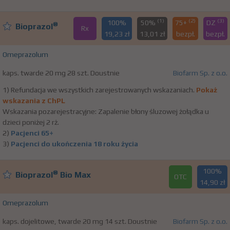
(1)
(2)
(3)
100%
50%
75+
DZ
®
Bioprazol
Rx
19,23 zł
13,01 zł
bezpł.
bezpł.
Omeprazolum
kaps. twarde 20 mg 28 szt. Doustnie
Biofarm Sp. z o.o.
1) Refundacja we wszystkich zarejestrowanych wskazaniach.
Pokaż
wskazania z ChPL
Wskazania pozarejestracyjne: Zapalenie błony śluzowej żołądka u
dzieci poniżej 2 rż.
2)
Pacjenci 65+
3)
Pacjenci do ukończenia 18 roku życia
100%
®
Bioprazol
Bio Max
OTC
14,90 zł
Omeprazolum
kaps. dojelitowe, twarde 20 mg 14 szt. Doustnie
Biofarm Sp. z o.o.