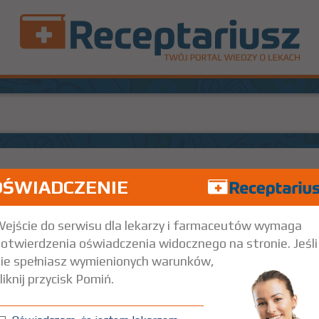
OŚWIADCZENIE
10
Rx
171
 1 ml
Iniekcje
ejście do serwisu dla lekarzy i farmaceutów wymaga
otwierdzenia oświadczenia widocznego na stronie. Jeśli
esnej owulacji u pacjentek w wieku poniżej 40 roku życia, poddawanych 
gramu polityki zdrowotnej: leczenie niepłodności obejmujące procedury
ie spełniasz wymienionych warunków,
środku medycznie wspomaganej prokreacji, na lata 2024-2028
liknij przycisk Pomiń.