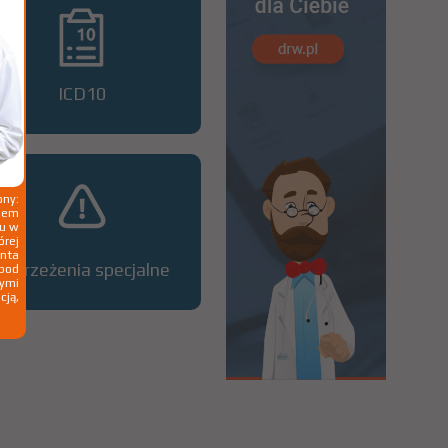
ICD10
ny:
ziem
ku w
órej
nta
Ostrzeżenia specjalne
 pod
wymi
cją,