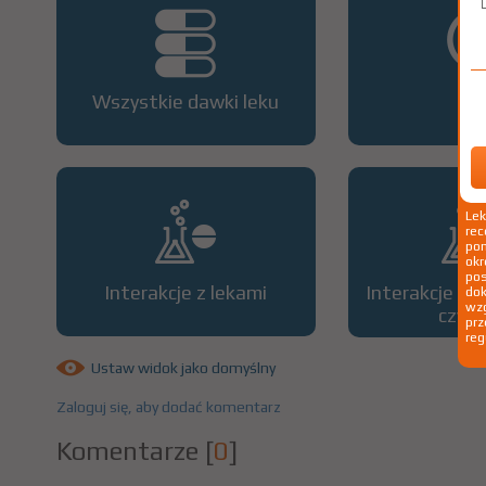
Wszystkie dawki leku
OP
Le
rec
pom
okr
po
Interakcje z lekami
Interakcje z 
dok
wzg
czyn
prz
reg
Ustaw widok jako domyślny
Zaloguj się, aby dodać komentarz
Komentarze
[
0
]