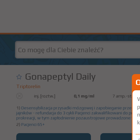
Gonapeptyl Daily
Triptorelin
inj. [roztw.]
0,1 mg/ml
7 amp.-strzyk.
W
p
1)
Desensybilizacja przysadki mózgowej i zapobieganie przedwcz
jajników - refundacja do 3 cykli
Pacjenci zakwalifikowani do pro
n
prokreacji, w tym zapłodnienie pozaustrojowe prowadzone w o
k
2)
Pacjenci 65+