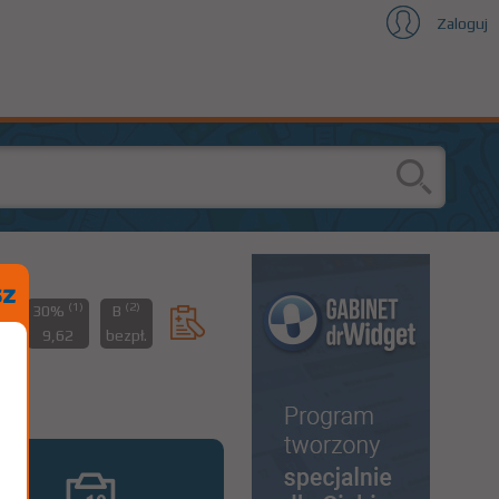
Zaloguj
(1)
(2)
%
30%
B
06
9,62
bezpł.