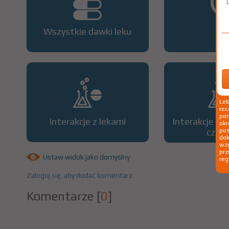
Wszystkie dawki leku
OP
Le
rec
pom
Interakcje z lekami
Interakcje z 
okr
czyn
po
dok
wzg
prz
Ustaw widok jako domyślny
reg
Zaloguj się, aby dodać komentarz
Komentarze
[
0
]