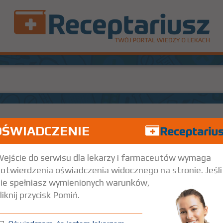
OŚWIADCZENIE
100
WM
32,
rpcyjnym
7,5x7,5 cm
1 szt.
Na skórę
ejście do serwisu dla lekarzy i farmaceutów wymaga
otwierdzenia oświadczenia widocznego na stronie. Jeśli
ie spełniasz wymienionych warunków,
liknij przycisk Pomiń.