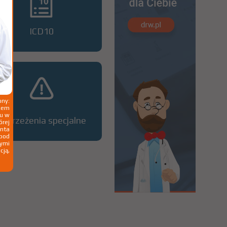
ICD10
ny:
ziem
ku w
Ostrzeżenia specjalne
órej
nta
 pod
wymi
cją,