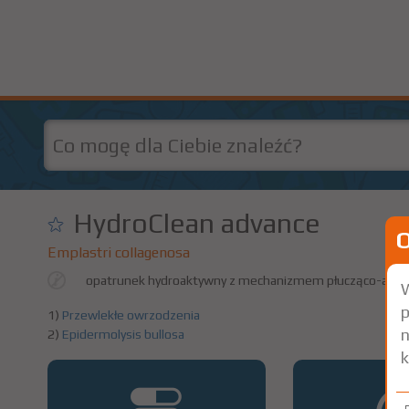
HydroClean advance
Emplastri collagenosa
opatrunek hydroaktywny z mechanizmem płucząco-abso
W
p
1)
Przewlekłe owrzodzenia
n
2)
Epidermolysis bullosa
k