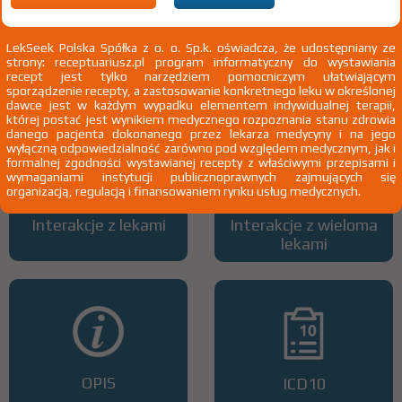
LekSeek Polska Spółka z o. o. Sp.k. oświadcza, że udostępniany ze
strony: receptuariusz.pl program informatyczny do wystawiania
Wszystkie dawki leku
ATC
recept jest tylko narzędziem pomocniczym ułatwiającym
sporządzenie recepty, a zastosowanie konkretnego leku w określonej
dawce jest w każdym wypadku elementem indywidualnej terapii,
której postać jest wynikiem medycznego rozpoznania stanu zdrowia
danego pacjenta dokonanego przez lekarza medycyny i na jego
wyłączną odpowiedzialność zarówno pod względem medycznym, jak i
formalnej zgodności wystawianej recepty z właściwymi przepisami i
wymaganiami instytucji publicznoprawnych zajmujących się
organizacją, regulacją i finansowaniem rynku usług medycznych.
Interakcje z lekami
Interakcje z wieloma
lekami
OPIS
ICD10