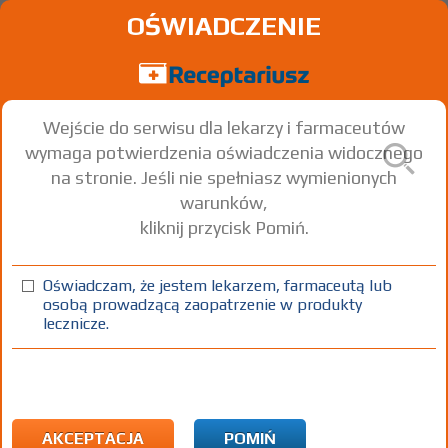
OŚWIADCZENIE
Wejście do serwisu dla lekarzy i farmaceutów
wymaga potwierdzenia oświadczenia widocznego
na stronie. Jeśli nie spełniasz wymienionych
warunków,
kliknij przycisk Pomiń.
Hydrocortisonum Jelfa
Hydrocortisone acetate
Oświadczam, że jestem lekarzem, farmaceutą lub
osobą prowadzącą zaopatrzenie w produkty
krem
10 mg/g
1 tuba 15 g
Na skórę
lecznicze.
100%
OTC
12,50
AKCEPTACJA
POMIŃ