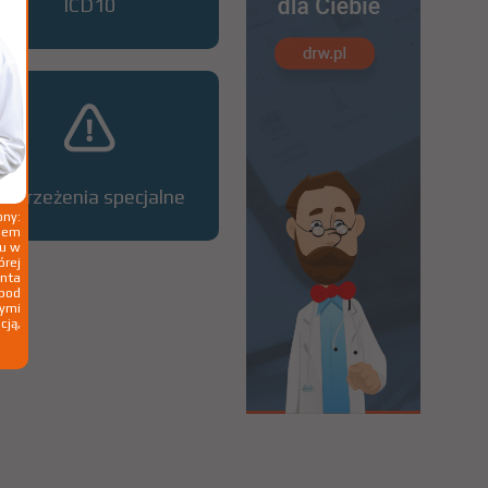
ICD10
Ostrzeżenia specjalne
ny:
ziem
ku w
órej
nta
 pod
wymi
cją,