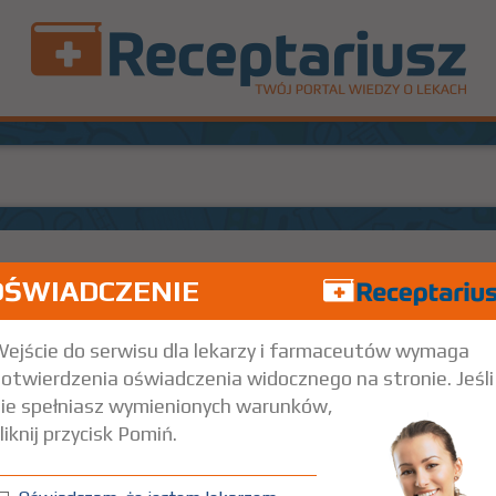
OŚWIADCZENIE
5 g
Na skórę
ejście do serwisu dla lekarzy i farmaceutów wymaga
otwierdzenia oświadczenia widocznego na stronie. Jeśli
ie spełniasz wymienionych warunków,
liknij przycisk Pomiń.