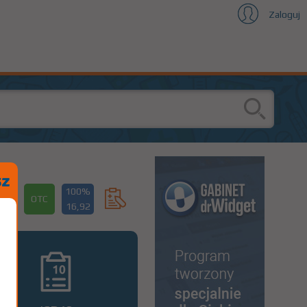
Zaloguj
100%
OTC
16,92