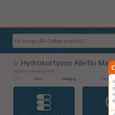
Hydrokortyzon Allefin Max
Hydrocortisone acetate
krem
10 mg/g
1 tuba 1
W
p
n
k