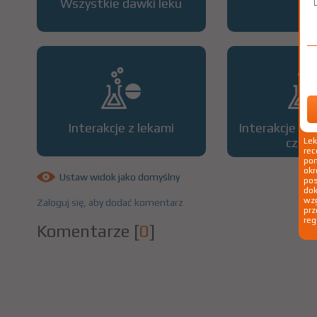
Wszystkie dawki leku
OP
Interakcje z lekami
Interakcje z 
czyn
Le
rec
pom
okr
Ustaw widok jako domyślny
po
dok
wzg
Zaloguj się, aby dodać komentarz
prz
reg
Komentarze
[
0
]