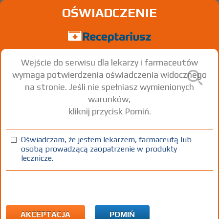
OŚWIADCZENIE
Wejście do serwisu dla lekarzy i farmaceutów
wymaga potwierdzenia oświadczenia widocznego
na stronie. Jeśli nie spełniasz wymienionych
warunków,
kliknij przycisk Pomiń.
®
Lorinden
N
Flumetasone
Neomycin
+
Oświadczam, że jestem lekarzem, farmaceutą lub
osobą prowadzącą zaopatrzenie w produkty
krem
(0,2 mg+ 5 mg)/g
1 op. 15 g
Na skórę
lecznicze.
100%
Rx
26,52
AKCEPTACJA
POMIŃ