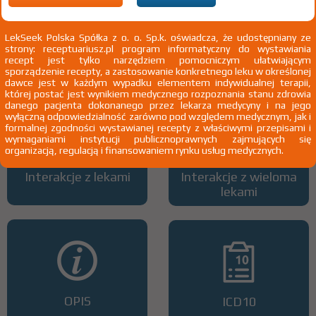
LekSeek Polska Spółka z o. o. Sp.k. oświadcza, że udostępniany ze
strony: receptuariusz.pl program informatyczny do wystawiania
Wszystkie dawki leku
ATC
recept jest tylko narzędziem pomocniczym ułatwiającym
sporządzenie recepty, a zastosowanie konkretnego leku w określonej
dawce jest w każdym wypadku elementem indywidualnej terapii,
której postać jest wynikiem medycznego rozpoznania stanu zdrowia
danego pacjenta dokonanego przez lekarza medycyny i na jego
wyłączną odpowiedzialność zarówno pod względem medycznym, jak i
formalnej zgodności wystawianej recepty z właściwymi przepisami i
wymaganiami instytucji publicznoprawnych zajmujących się
organizacją, regulacją i finansowaniem rynku usług medycznych.
Interakcje z lekami
Interakcje z wieloma
lekami
OPIS
ICD10