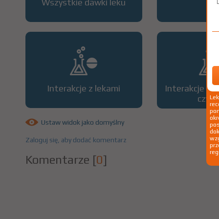
Wszystkie dawki leku
OP
Interakcje z lekami
Interakcje z 
czyn
Le
rec
pom
okr
Ustaw widok jako domyślny
po
dok
wzg
Zaloguj się, aby dodać komentarz
prz
reg
Komentarze
[
0
]