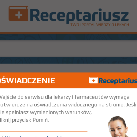
OŚWIADCZENIE
Na skórę
ejście do serwisu dla lekarzy i farmaceutów wymaga
otwierdzenia oświadczenia widocznego na stronie. Jeśli
ie spełniasz wymienionych warunków,
liknij przycisk Pomiń.