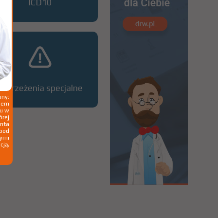
ICD10
Ostrzeżenia specjalne
ny:
ziem
ku w
órej
nta
 pod
wymi
cją,