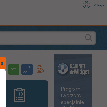
Zaloguj
100%
OTC
22,56