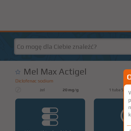
Mel Max Actigel
Diclofenac sodium
żel
20 mg/g
1 tuba 50g
W
p
n
k