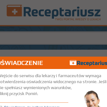
OŚWIADCZENIE
100
Rx
18,5
Doustnie
ejście do serwisu dla lekarzy i farmaceutów wymaga
otwierdzenia oświadczenia widocznego na stronie. Jeśli
ie spełniasz wymienionych warunków,
liknij przycisk Pomiń.