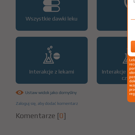
Wszystkie dawki leku
OP
Le
rec
pom
Interakcje z lekami
Interakcje z 
okr
czyn
po
dok
wzg
prz
Ustaw widok jako domyślny
reg
Zaloguj się, aby dodać komentarz
Komentarze
[
0
]