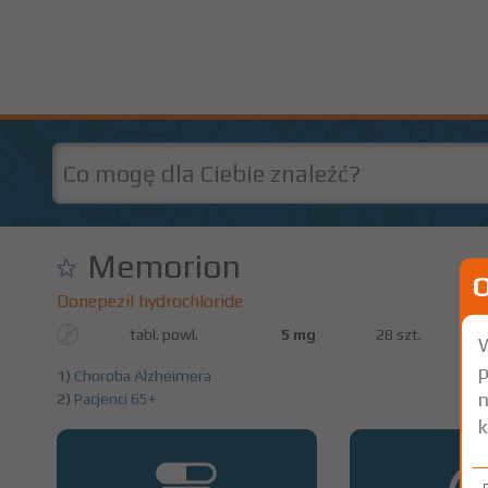
Memorion
Donepezil hydrochloride
tabl. powl.
5 mg
28 szt.
W
p
1)
Choroba Alzheimera
n
2)
Pacjenci 65+
k