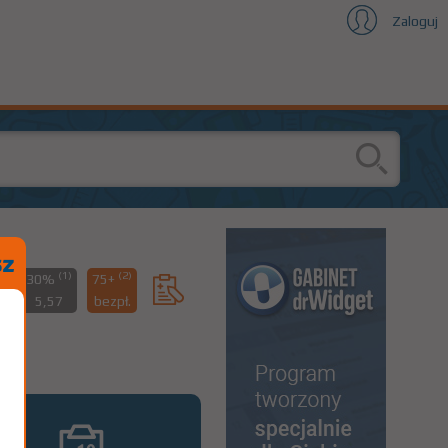
Zaloguj
(1)
(2)
%
30%
75+
6
5,57
bezpł.