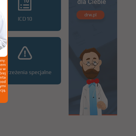
ICD10
ny:
ziem
ku w
Ostrzeżenia specjalne
órej
nta
 pod
wymi
cją,