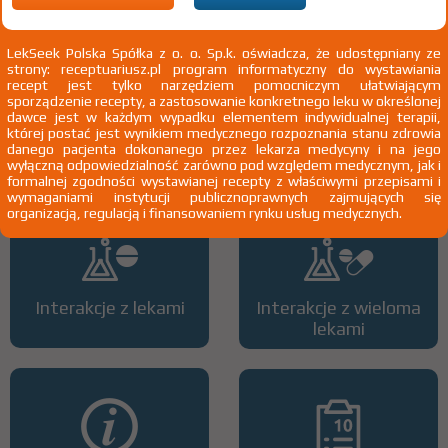
LekSeek Polska Spółka z o. o. Sp.k. oświadcza, że udostępniany ze
strony: receptuariusz.pl program informatyczny do wystawiania
recept jest tylko narzędziem pomocniczym ułatwiającym
sporządzenie recepty, a zastosowanie konkretnego leku w określonej
dawce jest w każdym wypadku elementem indywidualnej terapii,
Wszystkie dawki leku
ATC
której postać jest wynikiem medycznego rozpoznania stanu zdrowia
danego pacjenta dokonanego przez lekarza medycyny i na jego
wyłączną odpowiedzialność zarówno pod względem medycznym, jak i
formalnej zgodności wystawianej recepty z właściwymi przepisami i
wymaganiami instytucji publicznoprawnych zajmujących się
organizacją, regulacją i finansowaniem rynku usług medycznych.
Interakcje z lekami
Interakcje z wieloma
lekami