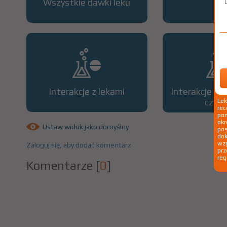
Wszystkie dawki leku
OP
Interakcje z lekami
Interakcje z 
czyn
Le
rec
pom
okr
Ustaw widok jako domyślny
po
dok
wzg
Zaloguj się, aby dodać komentarz
prz
reg
Komentarze
[
0
]