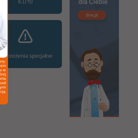
ICD10
Ostrzeżenia specjalne
ny:
ziem
ku w
órej
nta
 pod
wymi
cją,