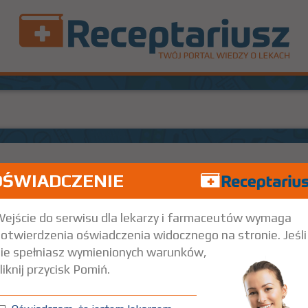
OŚWIADCZENIE
ine hydrochloride
Thiamine hydrochloride
+
g)/ml
5 amp. 2 ml
Iniekcje
ejście do serwisu dla lekarzy i farmaceutów wymaga
otwierdzenia oświadczenia widocznego na stronie. Jeśli
ie spełniasz wymienionych warunków,
liknij przycisk Pomiń.