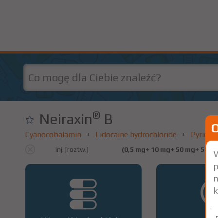
®
Neiraxin
B
Cyanocobalamin
Lidocaine hydrochloride
Pyridox
+
+
inj. [roztw.]
(0,5 mg+ 10 mg+ 50 mg+ 50 m
W
p
n
k