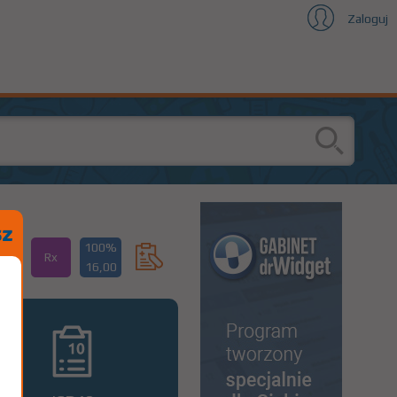
Zaloguj
100%
Rx
16,00