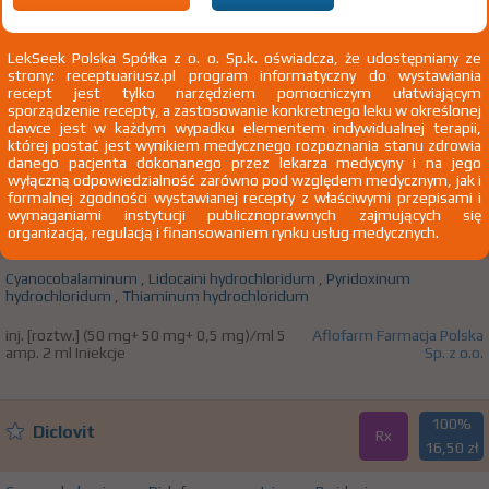
100%
Beduo
Rx
32,40 zł
LekSeek Polska Spółka z o. o. Sp.k. oświadcza, że udostępniany ze
strony: receptuariusz.pl program informatyczny do wystawiania
recept jest tylko narzędziem pomocniczym ułatwiającym
Pyridoxinum hydrochloridum
,
Thiaminum hydrochloridum
sporządzenie recepty, a zastosowanie konkretnego leku w określonej
dawce jest w każdym wypadku elementem indywidualnej terapii,
tabl. powl. 100 mg+ 100 mg 50 szt. Doustnie
Sun-Farm Sp. z o.o.
której postać jest wynikiem medycznego rozpoznania stanu zdrowia
danego pacjenta dokonanego przez lekarza medycyny i na jego
wyłączną odpowiedzialność zarówno pod względem medycznym, jak i
formalnej zgodności wystawianej recepty z właściwymi przepisami i
100%
wymaganiami instytucji publicznoprawnych zajmujących się
Bexon
Rx
organizacją, regulacją i finansowaniem rynku usług medycznych.
26,00 zł
Cyanocobalaminum
,
Lidocaini hydrochloridum
,
Pyridoxinum
hydrochloridum
,
Thiaminum hydrochloridum
inj. [roztw.] (50 mg+ 50 mg+ 0,5 mg)/ml 5
Aflofarm Farmacja Polska
amp. 2 ml Iniekcje
Sp. z o.o.
100%
Diclovit
Rx
16,50 zł