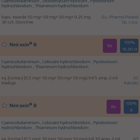
Cyanocobalaminum
,
Diclofenacum natricum
,
Pyridoxinum
hydrochloridum
,
Thiaminum hydrochloridum
kaps. twarde 50 mg+ 50 mg+ 50 mg+ 0,25 mg
G.L. Pharma Poland
30 szt. Doustnie
Sp. z o.o.
100%
®
Neiraxin
B
Rx
16,00 zł
Cyanocobalaminum
,
Lidocaini hydrochloridum
,
Pyridoxinum
hydrochloridum
,
Thiaminum hydrochloridum
inj. [roztw.] (0,5 mg+ 10 mg+ 50 mg+ 50 mg)/ml 5 amp. 2 ml
AS
Iniekcje
Kalceks
100%
®
Neiraxin
B
Rx
X
Cyanocobalaminum
,
Lidocaini hydrochloridum
,
Pyridoxinum
hydrochloridum
,
Thiaminum hydrochloridum
inj. [roztw.] (0,5 mg+ 10 mg+ 50 mg+ 50 mg)/ml 10 amp. 2 ml
AS