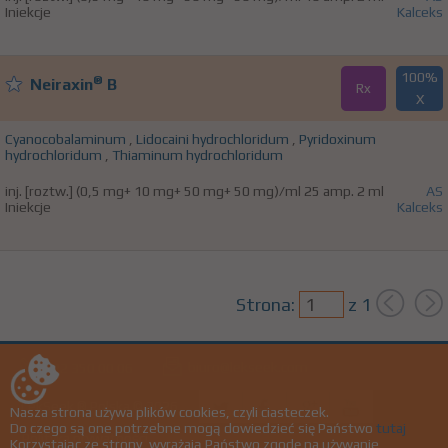
Iniekcje
Kalceks
100%
®
Neiraxin
B
Rx
X
Cyanocobalaminum
,
Lidocaini hydrochloridum
,
Pyridoxinum
hydrochloridum
,
Thiaminum hydrochloridum
inj. [roztw.] (0,5 mg+ 10 mg+ 50 mg+ 50 mg)/ml 25 amp. 2 ml
AS
Iniekcje
Kalceks
Strona:
z
1
biuro@lekseek.com
+22 350 00 06
LekSeek ® Polska © 2026
Nasza strona używa plików cookies, czyli ciasteczek.
Do czego są one potrzebne mogą dowiedzieć się Państwo
tutaj
Polityka prywatności
Korzystając ze strony, wyrażają Państwo zgodę na używanie