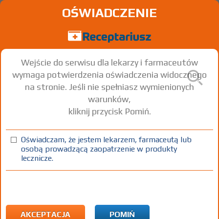
OŚWIADCZENIE
Wejście do serwisu dla lekarzy i farmaceutów
wymaga potwierdzenia oświadczenia widocznego
na stronie. Jeśli nie spełniasz wymienionych
warunków,
kliknij przycisk Pomiń.
Oświadczam, że jestem lekarzem, farmaceutą lub
osobą prowadzącą zaopatrzenie w produkty
lecznicze.
Znaleziono wyników:
6
Strona
1 z 1
Kopiuj adres strony
INN: Thiamine hydrochloride
Nazwa polska:
Tiaminy chlorowodorek
| Nazwa łacińska:
Thiaminum hydrochloridum
AKCEPTACJA
POMIŃ