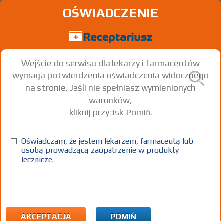
OŚWIADCZENIE
Wejście do serwisu dla lekarzy i farmaceutów
wymaga potwierdzenia oświadczenia widocznego
na stronie. Jeśli nie spełniasz wymienionych
warunków,
kliknij przycisk Pomiń.
Nivestim
Filgrastim
Oświadczam, że jestem lekarzem, farmaceutą lub
osobą prowadzącą zaopatrzenie w produkty
inf./inj.
12 mln
5 amp.-strzyk.
Iniekcje
lecznicze.
[roztw.]
j./0,2 ml
0,2 ml
100%
Rx-z
X
AKCEPTACJA
POMIŃ