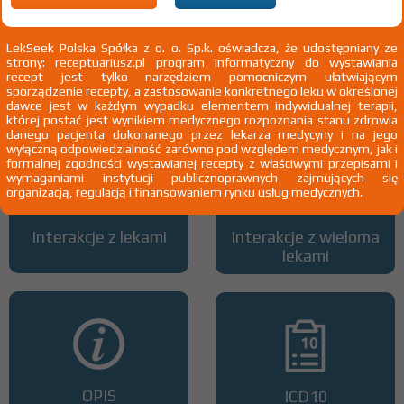
LekSeek Polska Spółka z o. o. Sp.k. oświadcza, że udostępniany ze
strony: receptuariusz.pl program informatyczny do wystawiania
Wszystkie dawki leku
ATC
recept jest tylko narzędziem pomocniczym ułatwiającym
sporządzenie recepty, a zastosowanie konkretnego leku w określonej
dawce jest w każdym wypadku elementem indywidualnej terapii,
której postać jest wynikiem medycznego rozpoznania stanu zdrowia
danego pacjenta dokonanego przez lekarza medycyny i na jego
wyłączną odpowiedzialność zarówno pod względem medycznym, jak i
formalnej zgodności wystawianej recepty z właściwymi przepisami i
wymaganiami instytucji publicznoprawnych zajmujących się
organizacją, regulacją i finansowaniem rynku usług medycznych.
Interakcje z lekami
Interakcje z wieloma
lekami
OPIS
ICD10