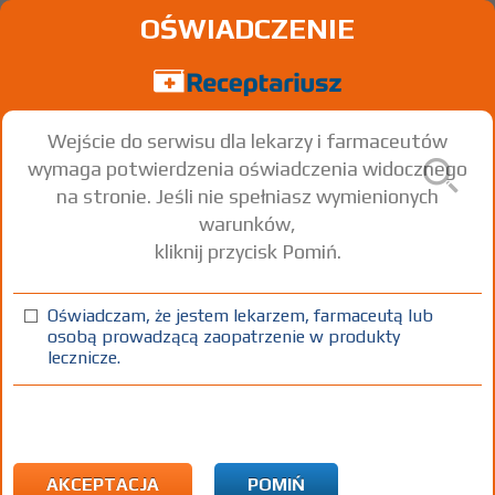
OŚWIADCZENIE
Wejście do serwisu dla lekarzy i farmaceutów
wymaga potwierdzenia oświadczenia widocznego
na stronie. Jeśli nie spełniasz wymienionych
warunków,
kliknij przycisk Pomiń.
Orkambi
Lumacaftor + Ivacaftor
Oświadczam, że jestem lekarzem, farmaceutą lub
osobą prowadzącą zaopatrzenie w produkty
granulat w sasz.
150 mg+ 188 mg
56 szt.
Doustnie
lecznicze.
(1)
CHB
B
Rx-z
50671,44
bezpł.
1)
Leczenie mukowiscydozy
AKCEPTACJA
POMIŃ