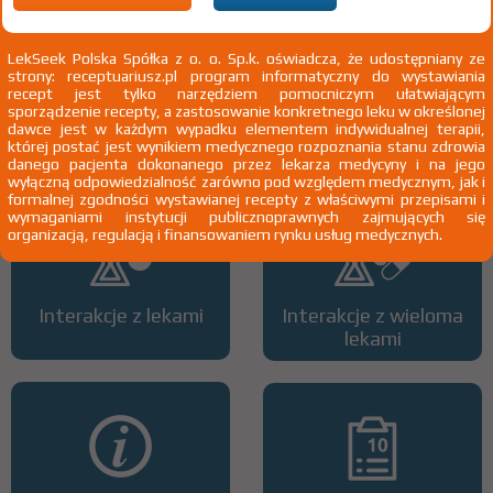
LekSeek Polska Spółka z o. o. Sp.k. oświadcza, że udostępniany ze
strony: receptuariusz.pl program informatyczny do wystawiania
recept jest tylko narzędziem pomocniczym ułatwiającym
sporządzenie recepty, a zastosowanie konkretnego leku w określonej
Wszystkie dawki leku
ATC
dawce jest w każdym wypadku elementem indywidualnej terapii,
której postać jest wynikiem medycznego rozpoznania stanu zdrowia
danego pacjenta dokonanego przez lekarza medycyny i na jego
wyłączną odpowiedzialność zarówno pod względem medycznym, jak i
formalnej zgodności wystawianej recepty z właściwymi przepisami i
wymaganiami instytucji publicznoprawnych zajmujących się
organizacją, regulacją i finansowaniem rynku usług medycznych.
Interakcje z lekami
Interakcje z wieloma
lekami