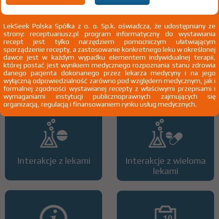
3)
Pacjenci do ukończenia 18 roku życia
LekSeek Polska Spółka z o. o. Sp.k. oświadcza, że udostępniany ze
strony: receptuariusz.pl program informatyczny do wystawiania
recept jest tylko narzędziem pomocniczym ułatwiającym
sporządzenie recepty, a zastosowanie konkretnego leku w określonej
dawce jest w każdym wypadku elementem indywidualnej terapii,
której postać jest wynikiem medycznego rozpoznania stanu zdrowia
danego pacjenta dokonanego przez lekarza medycyny i na jego
Wszystkie dawki leku
ATC
wyłączną odpowiedzialność zarówno pod względem medycznym, jak i
formalnej zgodności wystawianej recepty z właściwymi przepisami i
wymaganiami instytucji publicznoprawnych zajmujących się
organizacją, regulacją i finansowaniem rynku usług medycznych.
Interakcje z lekami
Interakcje z wieloma
lekami