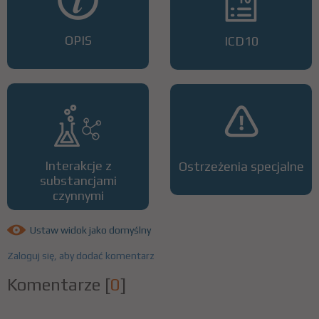
OPIS
ICD10
Interakcje z
Ostrzeżenia specjalne
substancjami
czynnymi
Ustaw widok jako domyślny
Zaloguj się, aby dodać komentarz
Komentarze
[
0
]