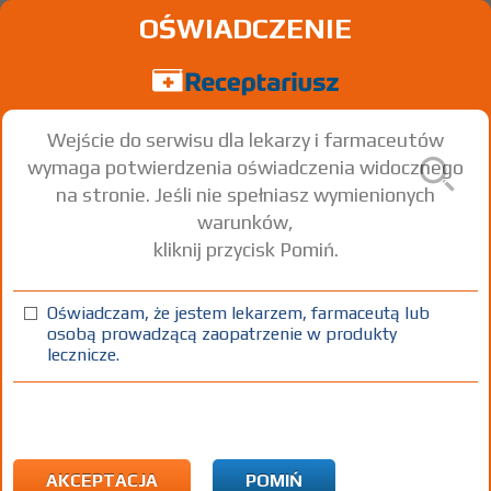
OŚWIADCZENIE
Wejście do serwisu dla lekarzy i farmaceutów
wymaga potwierdzenia oświadczenia widocznego
na stronie. Jeśli nie spełniasz wymienionych
warunków,
kliknij przycisk Pomiń.
®
Rispolept
Risperidone
Oświadczam, że jestem lekarzem, farmaceutą lub
osobą prowadzącą zaopatrzenie w produkty
roztw. doust.
1 mg/ml
1 but. 30 ml
Doustnie
lecznicze.
100%
Rx
16,84
1)
Schizofrenia
2)
Pacjenci 65+
AKCEPTACJA
POMIŃ