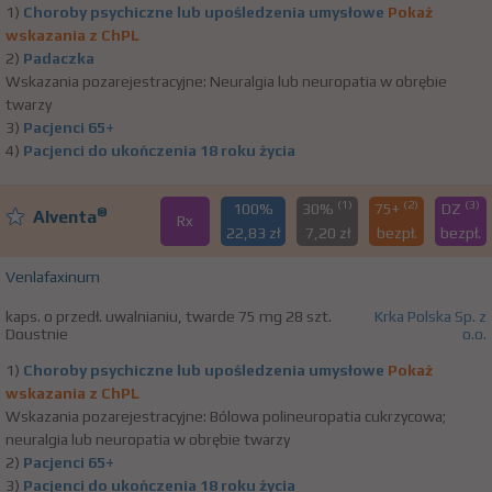
1)
Choroby psychiczne lub upośledzenia umysłowe
Pokaż
wskazania z ChPL
2)
Padaczka
Wskazania pozarejestracyjne: Neuralgia lub neuropatia w obrębie
twarzy
3)
Pacjenci 65+
4)
Pacjenci do ukończenia 18 roku życia
(1)
(2)
(3)
100%
30%
75+
DZ
®
Alventa
Rx
22,83 zł
7,20 zł
bezpł.
bezpł.
Venlafaxinum
kaps. o przedł. uwalnianiu, twarde 75 mg 28 szt.
Krka Polska Sp. z
Doustnie
o.o.
1)
Choroby psychiczne lub upośledzenia umysłowe
Pokaż
wskazania z ChPL
Wskazania pozarejestracyjne: Bólowa polineuropatia cukrzycowa;
neuralgia lub neuropatia w obrębie twarzy
2)
Pacjenci 65+
3)
Pacjenci do ukończenia 18 roku życia