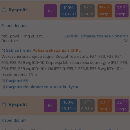
(1)
(2)
(3)
100%
R
75+
DZ
Ryspolit
Rx
10,12 zł
6,16 zł
bezpł.
bezpł.
Risperidonum
tabl. powl. 1 mg 20 szt.
Zakłady Farmaceutyczne Polpharma
Doustnie
SA
1)
Schizofrenia
Pokaż wskazania z ChPL
Wskazania pozarejestracyjne: Zespół Tourette'a; F21; F22; F23; F24;
F25; F28; F29 wg ICD-10; Depresja lub zaburzenia depresyjne (F32; F33;
F34; F38; F39 wg ICD-10); tiki (F95.0; F95.1; F95.8; F95.9 wg ICD-10) -
do ukończenia 18 rż.
2)
Pacjenci 65+
3)
Pacjenci do ukończenia 18 roku życia
(1)
(2)
(3)
100%
R
75+
DZ
Ryspolit
Rx
19,42 zł
8,31 zł
bezpł.
bezpł.
Risperidonum