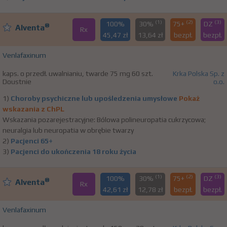
(1)
(2)
(3)
100%
30%
75+
DZ
®
Alventa
Rx
45,47 zł
13,64 zł
bezpł.
bezpł.
Venlafaxinum
kaps. o przedł. uwalnianiu, twarde 75 mg 60 szt.
Krka Polska Sp. z
Doustnie
o.o.
1)
Choroby psychiczne lub upośledzenia umysłowe
Pokaż
wskazania z ChPL
Wskazania pozarejestracyjne: Bólowa polineuropatia cukrzycowa;
neuralgia lub neuropatia w obrębie twarzy
2)
Pacjenci 65+
3)
Pacjenci do ukończenia 18 roku życia
(1)
(2)
(3)
100%
30%
75+
DZ
®
Alventa
Rx
42,61 zł
12,78 zł
bezpł.
bezpł.
Venlafaxinum