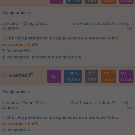
9,17 zł
3,90
bezpł.
bezpł.
Clomipraminum
tabl. powl. 10 mg 30 szt.
Teva Pharmaceuticals Polska Sp. z
Doustnie
o.o.
1)
Choroby psychiczne lub upośledzenia umysłowe
Pokaż
wskazania z ChPL
2)
Pacjenci 65+
3)
Pacjenci do ukończenia 18 roku życia
(1)
(2)
(3)
100%
B
75+
DZ
®
Anafranil
Rx
15,21 zł
2,80
bezpł.
bezpł.
Clomipraminum
tabl. powl. 25 mg 30 szt.
Teva Pharmaceuticals Polska Sp. z
Doustnie
o.o.
1)
Choroby psychiczne lub upośledzenia umysłowe
Pokaż
wskazania z ChPL
2)
Pacjenci 65+