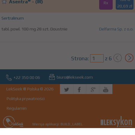
®
Asentra
- (IR)
Rx
20,69 zł
Sertralinum
tabl. powl. 100 mg 28 szt. Doustnie
Delfarma Sp. z o.o.
Strona:
z
6
biuro@lekseek.com
+22 350 00 06
LekSeek ® Polska © 2026
Polityka prywatności
Regulamin
Wersja aplikacji: BUILD_LABEL