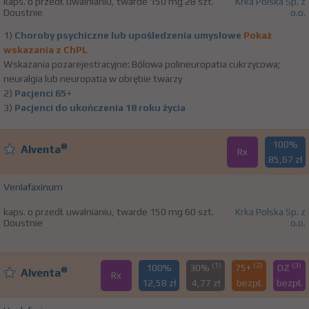
kaps. o przedł. uwalnianiu, twarde 150 mg 28 szt.
Krka Polska Sp. z
Doustnie
o.o.
1)
Choroby psychiczne lub upośledzenia umysłowe
Pokaż
wskazania z ChPL
Wskazania pozarejestracyjne: Bólowa polineuropatia cukrzycowa;
neuralgia lub neuropatia w obrębie twarzy
2)
Pacjenci 65+
3)
Pacjenci do ukończenia 18 roku życia
100%
®
Alventa
Rx
85,67 zł
Venlafaxinum
kaps. o przedł. uwalnianiu, twarde 150 mg 60 szt.
Krka Polska Sp. z
Doustnie
o.o.
(1)
(2)
(3)
100%
30%
75+
DZ
®
Alventa
Rx
12,58 zł
4,77 zł
bezpł.
bezpł.