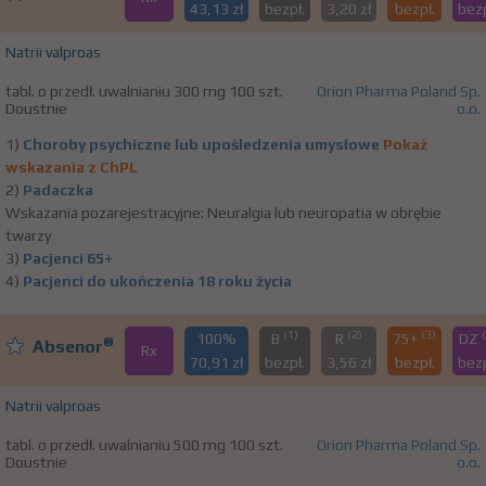
43,13 zł
bezpł.
3,20 zł
bezpł.
bezp
Natrii valproas
tabl. o przedł. uwalnianiu 300 mg 100 szt.
Orion Pharma Poland Sp.
Doustnie
o.o.
1)
Choroby psychiczne lub upośledzenia umysłowe
Pokaż
wskazania z ChPL
2)
Padaczka
Wskazania pozarejestracyjne: Neuralgia lub neuropatia w obrębie
twarzy
3)
Pacjenci 65+
4)
Pacjenci do ukończenia 18 roku życia
(1)
(2)
(3)
100%
B
R
75+
DZ
®
Absenor
Rx
70,91 zł
bezpł.
3,56 zł
bezpł.
bezp
Natrii valproas
tabl. o przedł. uwalnianiu 500 mg 100 szt.
Orion Pharma Poland Sp.
Doustnie
o.o.