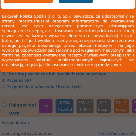
(1)
(2)
(3)
100%
30%
B
75+
D
Haloperidol
LekSeek Polska Spółka z o. o. Sp.k. oświadcza, że udostępniany ze
Rx
6,64 zł
3,24 zł
2,07
bezpł.
be
strony: receptuariusz.pl program informatyczny do wystawiania
WZF
recept jest tylko narzędziem pomocniczym ułatwiającym
sporządzenie recepty, a zastosowanie konkretnego leku w określonej
Haloperidolum
dawce jest w każdym wypadku elementem indywidualnej terapii,
której postać jest wynikiem medycznego rozpoznania stanu zdrowia
tabl. 1 mg 40 szt. Doustnie
Polfa Warszawa SA
danego pacjenta dokonanego przez lekarza medycyny i na jego
wyłączną odpowiedzialność zarówno pod względem medycznym, jak i
1)
Tylko we wskazaniach pozarejestracyjnych
Pokaż wskazania
formalnej zgodności wystawianej recepty z właściwymi przepisami i
wymaganiami instytucji publicznoprawnych zajmujących się
z ChPL
organizacją, regulacją i finansowaniem rynku usług medycznych.
Wskazania pozarejestracyjne: Choroba Huntingtona
2)
Choroby psychiczne lub upośledzenia umysłowe
3)
Pacjenci 65+
4)
Pacjenci do ukończenia 18 roku życia
(1)
(2)
(3)
100%
30%
B
75+
Haloperidol
Rx
16,28 zł
4,39 zł
bezpł.
bezpł.
b
WZF
Haloperidolum
tabl. 5 mg 30 szt. Doustnie
Polfa Warszawa SA