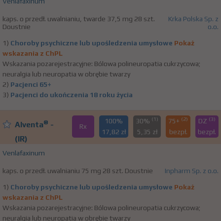
Venlafaxinum
kaps. o przedł. uwalnianiu, twarde 37,5 mg 28 szt.
Krka Polska Sp. z
Doustnie
o.o.
1)
Choroby psychiczne lub upośledzenia umysłowe
Pokaż
wskazania z ChPL
Wskazania pozarejestracyjne: Bólowa polineuropatia cukrzycowa;
neuralgia lub neuropatia w obrębie twarzy
2)
Pacjenci 65+
3)
Pacjenci do ukończenia 18 roku życia
(1)
(2)
(3)
100%
30%
75+
DZ
®
Alventa
-
Rx
17,82 zł
5,35 zł
bezpł.
bezpł.
(IR)
Venlafaxinum
kaps. o przedł. uwalnianiu 75 mg 28 szt. Doustnie
Inpharm Sp. z o.o.
1)
Choroby psychiczne lub upośledzenia umysłowe
Pokaż
wskazania z ChPL
Wskazania pozarejestracyjne: Bólowa polineuropatia cukrzycowa;
neuralgia lub neuropatia w obrębie twarzy