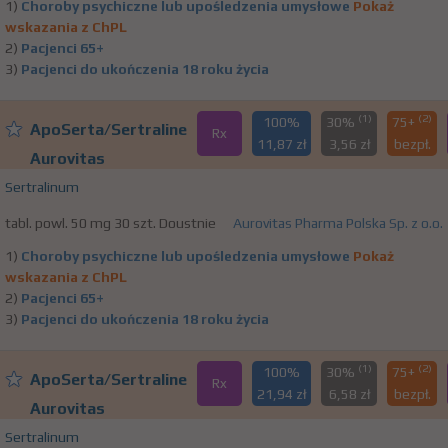
1)
Choroby psychiczne lub upośledzenia umysłowe
Pokaż
wskazania z ChPL
2)
Pacjenci 65+
3)
Pacjenci do ukończenia 18 roku życia
(1)
(2)
100%
30%
75+
ApoSerta/Sertraline
Rx
11,87 zł
3,56 zł
bezpł.
Aurovitas
Sertralinum
tabl. powl. 50 mg 30 szt. Doustnie
Aurovitas Pharma Polska Sp. z o.o.
1)
Choroby psychiczne lub upośledzenia umysłowe
Pokaż
wskazania z ChPL
2)
Pacjenci 65+
3)
Pacjenci do ukończenia 18 roku życia
(1)
(2)
100%
30%
75+
ApoSerta/Sertraline
Rx
21,94 zł
6,58 zł
bezpł.
Aurovitas
Sertralinum