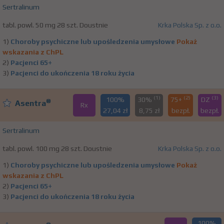
Sertralinum
tabl. powl. 50 mg 28 szt. Doustnie
Krka Polska Sp. z o.o.
1)
Choroby psychiczne lub upośledzenia umysłowe
Pokaż
wskazania z ChPL
2)
Pacjenci 65+
3)
Pacjenci do ukończenia 18 roku życia
(1)
(2)
(3)
100%
30%
75+
DZ
®
Asentra
Rx
27,04 zł
8,75 zł
bezpł.
bezpł.
Sertralinum
tabl. powl. 100 mg 28 szt. Doustnie
Krka Polska Sp. z o.o.
1)
Choroby psychiczne lub upośledzenia umysłowe
Pokaż
wskazania z ChPL
2)
Pacjenci 65+
3)
Pacjenci do ukończenia 18 roku życia
100%