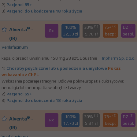
2)
Pacjenci 65+
3)
Pacjenci do ukończenia 18 roku życia
(1)
(2)
(3)
100%
30%
75+
DZ
®
Alventa
-
Rx
32,33 zł
9,70 zł
bezpł.
bezpł.
(IR)
Venlafaxinum
kaps. o przedł. uwalnianiu 150 mg 28 szt. Doustnie
Inpharm Sp. z o.o.
1)
Choroby psychiczne lub upośledzenia umysłowe
Pokaż
wskazania z ChPL
Wskazania pozarejestracyjne: Bólowa polineuropatia cukrzycowa;
neuralgia lub neuropatia w obrębie twarzy
2)
Pacjenci 65+
3)
Pacjenci do ukończenia 18 roku życia
(1)
(2)
(3)
100%
30%
75+
DZ
®
Alventa
-
Rx
17,70 zł
5,31 zł
bezpł.
bezpł.
(IR)
Venlafaxinum