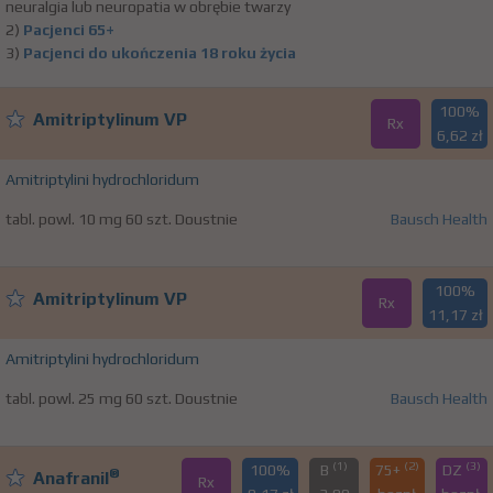
neuralgia lub neuropatia w obrębie twarzy
2)
Pacjenci 65+
3)
Pacjenci do ukończenia 18 roku życia
100%
Amitriptylinum VP
Rx
6,62 zł
Amitriptylini hydrochloridum
tabl. powl. 10 mg 60 szt. Doustnie
Bausch Health
100%
Amitriptylinum VP
Rx
11,17 zł
Amitriptylini hydrochloridum
tabl. powl. 25 mg 60 szt. Doustnie
Bausch Health
(1)
(2)
(3)
100%
B
75+
DZ
®
Anafranil
Rx