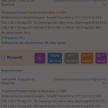
tabl. powl. 2 mg 20 szt.
Zakłady Farmaceutyczne Polpharma
Doustnie
SA
1)
Schizofrenia
Pokaż wskazania z ChPL
Wskazania pozarejestracyjne: Zespół Tourette'a; F21; F22; F23; F24;
F25; F28; F29 wg ICD-10; Depresja lub zaburzenia depresyjne (F32; F33;
F34; F38; F39 wg ICD-10); tiki (F95.0; F95.1; F95.8; F95.9 wg ICD-10) -
do ukończenia 18 rż.
2)
Pacjenci 65+
3)
Pacjenci do ukończenia 18 roku życia
(1)
(2)
(3)
100%
R
75+
DZ
Ryspolit
Rx
28,75 zł
10,48 zł
bezpł.
bezpł.
Risperidonum
tabl. powl. 3 mg 20 szt.
Zakłady Farmaceutyczne Polpharma
Doustnie
SA
1)
Schizofrenia
Pokaż wskazania z ChPL
Wskazania pozarejestracyjne: Zespół Tourette'a; F21; F22; F23; F24;
F25; F28; F29 wg ICD-10; Depresja lub zaburzenia depresyjne (F32; F33;
F34; F38; F39 wg ICD-10); tiki (F95.0; F95.1; F95.8; F95.9 wg ICD-10) -