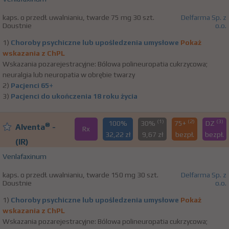
kaps. o przedł. uwalnianiu, twarde 75 mg 30 szt.
Delfarma Sp. z
Doustnie
o.o.
1)
Choroby psychiczne lub upośledzenia umysłowe
Pokaż
wskazania z ChPL
Wskazania pozarejestracyjne: Bólowa polineuropatia cukrzycowa;
neuralgia lub neuropatia w obrębie twarzy
2)
Pacjenci 65+
3)
Pacjenci do ukończenia 18 roku życia
(1)
(2)
(3)
100%
30%
75+
DZ
®
Alventa
-
Rx
32,22 zł
9,67 zł
bezpł.
bezpł.
(IR)
Venlafaxinum
kaps. o przedł. uwalnianiu, twarde 150 mg 30 szt.
Delfarma Sp. z
Doustnie
o.o.
1)
Choroby psychiczne lub upośledzenia umysłowe
Pokaż
wskazania z ChPL
Wskazania pozarejestracyjne: Bólowa polineuropatia cukrzycowa;