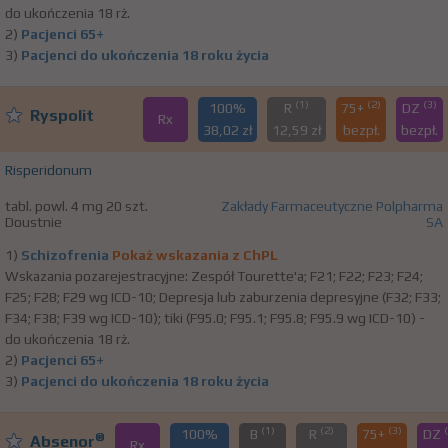
do ukończenia 18 rż.
2)
Pacjenci 65+
3)
Pacjenci do ukończenia 18 roku życia
(1)
(2)
(3)
100%
R
75+
DZ
Ryspolit
Rx
38,02 zł
12,59 zł
bezpł.
bezpł.
Risperidonum
tabl. powl. 4 mg 20 szt.
Zakłady Farmaceutyczne Polpharma
Doustnie
SA
1)
Schizofrenia
Pokaż wskazania z ChPL
Wskazania pozarejestracyjne: Zespół Tourette'a; F21; F22; F23; F24;
F25; F28; F29 wg ICD-10; Depresja lub zaburzenia depresyjne (F32; F33;
F34; F38; F39 wg ICD-10); tiki (F95.0; F95.1; F95.8; F95.9 wg ICD-10) -
do ukończenia 18 rż.
2)
Pacjenci 65+
3)
Pacjenci do ukończenia 18 roku życia
(1)
(2)
(3)
100%
B
R
75+
DZ
®
Absenor
Rx