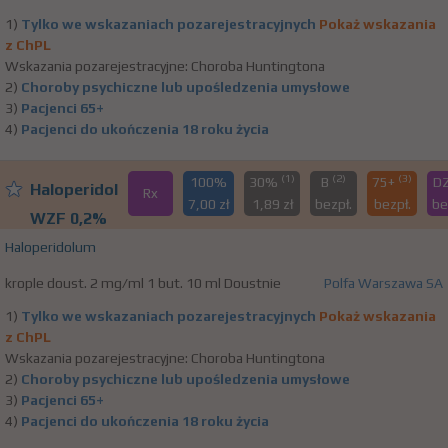
1)
Tylko we wskazaniach pozarejestracyjnych
Pokaż wskazania
z ChPL
Wskazania pozarejestracyjne: Choroba Huntingtona
2)
Choroby psychiczne lub upośledzenia umysłowe
3)
Pacjenci 65+
4)
Pacjenci do ukończenia 18 roku życia
(1)
(2)
(3)
100%
30%
B
75+
D
Haloperidol
Rx
7,00 zł
1,89 zł
bezpł.
bezpł.
be
WZF 0,2%
Haloperidolum
krople doust. 2 mg/ml 1 but. 10 ml Doustnie
Polfa Warszawa SA
1)
Tylko we wskazaniach pozarejestracyjnych
Pokaż wskazania
z ChPL
Wskazania pozarejestracyjne: Choroba Huntingtona
2)
Choroby psychiczne lub upośledzenia umysłowe
3)
Pacjenci 65+
4)
Pacjenci do ukończenia 18 roku życia