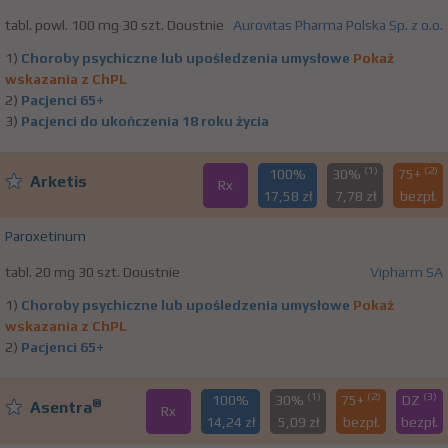
tabl. powl. 100 mg 30 szt. Doustnie
Aurovitas Pharma Polska Sp. z o.o.
1)
Choroby psychiczne lub upośledzenia umysłowe
Pokaż
wskazania z ChPL
2)
Pacjenci 65+
3)
Pacjenci do ukończenia 18 roku życia
(1)
(2)
100%
30%
75+
Arketis
Rx
17,58 zł
7,78 zł
bezpł.
Paroxetinum
tabl. 20 mg 30 szt. Doustnie
Vipharm SA
1)
Choroby psychiczne lub upośledzenia umysłowe
Pokaż
wskazania z ChPL
2)
Pacjenci 65+
(1)
(2)
(3)
100%
30%
75+
DZ
®
Asentra
Rx
14,24 zł
5,09 zł
bezpł.
bezpł.