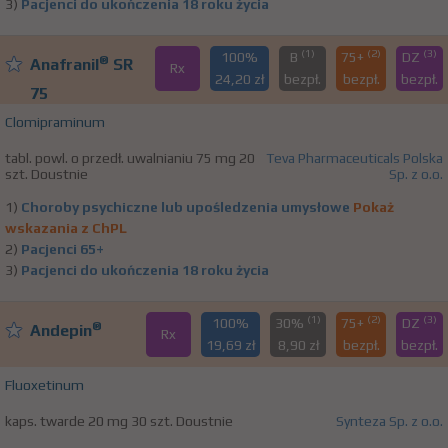
3)
Pacjenci do ukończenia 18 roku życia
(1)
(2)
(3)
100%
B
75+
DZ
®
Anafranil
SR
Rx
24,20 zł
bezpł.
bezpł.
bezpł.
75
Clomipraminum
tabl. powl. o przedł. uwalnianiu 75 mg 20
Teva Pharmaceuticals Polska
szt. Doustnie
Sp. z o.o.
1)
Choroby psychiczne lub upośledzenia umysłowe
Pokaż
wskazania z ChPL
2)
Pacjenci 65+
3)
Pacjenci do ukończenia 18 roku życia
(1)
(2)
(3)
100%
30%
75+
DZ
®
Andepin
Rx
19,69 zł
8,90 zł
bezpł.
bezpł.
Fluoxetinum
kaps. twarde 20 mg 30 szt. Doustnie
Synteza Sp. z o.o.