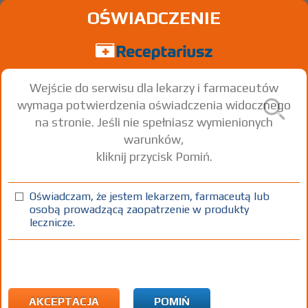
OŚWIADCZENIE
Wejście do serwisu dla lekarzy i farmaceutów
wymaga potwierdzenia oświadczenia widocznego
na stronie. Jeśli nie spełniasz wymienionych
warunków,
kliknij przycisk Pomiń.
Oświadczam, że jestem lekarzem, farmaceutą lub
osobą prowadzącą zaopatrzenie w produkty
lecznicze.
Znaleziono wyników:
172
Strona
1 z 6
Kopiuj adres strony
ICD10:
F Zaburzenia psychiczne i zaburzenia zachowania
F72 Upośledzenie umysłowe znacznego stopnia
AKCEPTACJA
POMIŃ