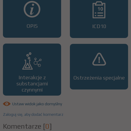
OPIS
ICD10
Interakcje z
Ostrzeżenia specjalne
substancjami
czynnymi
Ustaw widok jako domyślny
Zaloguj się, aby dodać komentarz
Komentarze
[
0
]