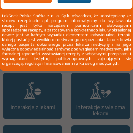
2)
Pacjenci 65+
3)
Pacjenci do ukończenia 18 roku życia
LekSeek Polska Spółka z o. o. Sp.k. oświadcza, że udostępniany ze
strony: receptuariusz.pl program informatyczny do wystawiania
recept jest tylko narzędziem pomocniczym ułatwiającym
sporządzenie recepty, a zastosowanie konkretnego leku w określonej
dawce jest w każdym wypadku elementem indywidualnej terapii,
której postać jest wynikiem medycznego rozpoznania stanu zdrowia
danego pacjenta dokonanego przez lekarza medycyny i na jego
wyłączną odpowiedzialność zarówno pod względem medycznym, jak i
formalnej zgodności wystawianej recepty z właściwymi przepisami i
Wszystkie dawki leku
ATC
wymaganiami instytucji publicznoprawnych zajmujących się
organizacją, regulacją i finansowaniem rynku usług medycznych.
Interakcje z lekami
Interakcje z wieloma
lekami