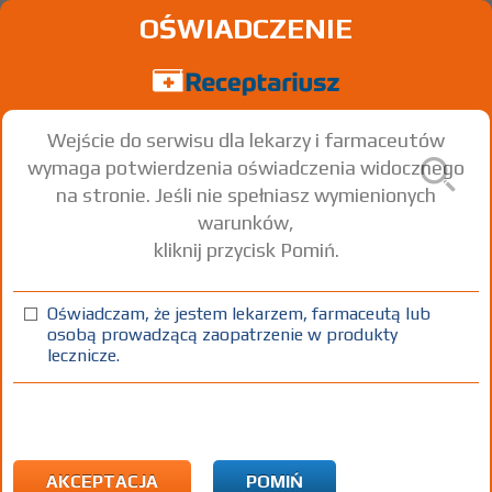
OŚWIADCZENIE
Wejście do serwisu dla lekarzy i farmaceutów
wymaga potwierdzenia oświadczenia widocznego
na stronie. Jeśli nie spełniasz wymienionych
warunków,
kliknij przycisk Pomiń.
Rupaller
Rupatadine
Oświadczam, że jestem lekarzem, farmaceutą lub
osobą prowadzącą zaopatrzenie w produkty
tabl.
10 mg
100 szt.
Doustnie
lecznicze.
(1)
(2)
(3)
100%
30%
75+
DZ
Rx
35,07
10,52
bezpł.
bezpł.
1) Refundacja we wszystkich zarejestrowanych wskazaniach. (Patrz
wskazania przy opisie leku) Refundacja we wszystkich
AKCEPTACJA
POMIŃ
zarejestrowanych wskazaniach:
Pokaż wskazania chpl.