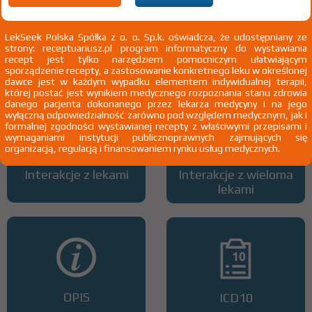
LekSeek Polska Spółka z o. o. Sp.k. oświadcza, że udostępniany ze
strony: receptuariusz.pl program informatyczny do wystawiania
Wszystkie dawki leku
ATC
recept jest tylko narzędziem pomocniczym ułatwiającym
sporządzenie recepty, a zastosowanie konkretnego leku w określonej
dawce jest w każdym wypadku elementem indywidualnej terapii,
której postać jest wynikiem medycznego rozpoznania stanu zdrowia
danego pacjenta dokonanego przez lekarza medycyny i na jego
wyłączną odpowiedzialność zarówno pod względem medycznym, jak i
formalnej zgodności wystawianej recepty z właściwymi przepisami i
wymaganiami instytucji publicznoprawnych zajmujących się
organizacją, regulacją i finansowaniem rynku usług medycznych.
Interakcje z lekami
Interakcje z wieloma
lekami
OPIS
ICD10