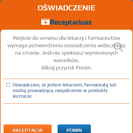
OŚWIADCZENIE
Wejście do serwisu dla lekarzy i farmaceutów
wymaga potwierdzenia oświadczenia widocznego
na stronie. Jeśli nie spełniasz wymienionych
warunków,
kliknij przycisk Pomiń.
Sinazol
Ketoconazole
Oświadczam, że jestem lekarzem, farmaceutą lub
osobą prowadzącą zaopatrzenie w produkty
szampon leczniczy
20 mg/g
1 op. 60 g
Na skórę
lecznicze.
100%
OTC
24,00
AKCEPTACJA
POMIŃ