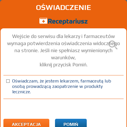
OŚWIADCZENIE
Wejście do serwisu dla lekarzy i farmaceutów
wymaga potwierdzenia oświadczenia widocznego
na stronie. Jeśli nie spełniasz wymienionych
warunków,
kliknij przycisk Pomiń.
®
®
Symbicort
Turbuhaler
Budesonide + Formoterol
Oświadczam, że jestem lekarzem, farmaceutą lub
osobą prowadzącą zaopatrzenie w produkty
inhal.
160/4,5
1 inhal. (60
Wziewnie
lecznicze.
proszkowy
µg/dawkę
dawek)
100%
Rx
X
1)
Astma
Przewlekła obturacyjna choroba płuc
Eozynofilowe
AKCEPTACJA
POMIŃ
zapalenie oskrzeli