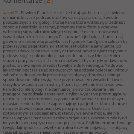
Komentarze
[
2
]
kacp83:
Powiem Panu szczerze, że tutaj spotkałam się z dwiema
opiniami. Jeszcze podczas studiów sama pytałam o tą kwestie
podczas zajęć z alergologii. I tutaj Panie które wykładały przedmiot
zgodnie twierdziły, iż sterydy przyjmowane w formie wziewnej
wchłaniają się w tak minimalnym stopniu, iż nie ma możliwości
wywołania efektu klinicznego. Dla pewności jednak, a chodzi tutaj
głównie o mięśniówkę przełyku, czy higienę krtani/głośni zalecały by
przekazywać pacjentom jak istotne jest płukanie jamy ustnej po
przyjęciu dawki lekarstwa. Kiedy natomiast powtórzyłam to pytanie
podczas zajęć z pulmonologii, pan profesor z trzydziestoletnim
stażem pracy twierdził, iż niema możliwości by sterydy podawane w
postaci wziewnej nie przedostawały się do krwiobiegu. Na dowód
lekarz ten podczas zajęć praktycznych na oddziale polecił adiunktowi
zabrać nas do pacjentki prezentującej objawy choroby Cushinga
spowodowane tylko i wyłącznie przyjmowaniem wysokich dawek
sterydów w zaostrzeniu astmy. Pozostaje pytanie komu wierzyć.
Pani doktor alergologii nie zajmującej się stricte płucami i nie
pracującej na oddziale szpitalnym a tylko i wyłącznie przyjmującej w
gabinecie ambulatoryjnym, czy panu profesorowi z dużo dłuższym
doświadczeniem. No i nie zapominajmy o pacjentce, która stanowiła
naoczny dowód słuszności słów pana profesora. Osobiście
optowałabym za podejściem, iż sterydy wziewne mogą, ale nie
muszą wpływać na działanie całego organizmu. Wszystko zależy od
indywidualnego wpływu na danego pacjenta. Czyli bierzmy pod uwagę
i wyglądajmy podczas wizyt kontrolnych czy nie pojawiają się objawy
takie jak spadek siły mięśniowej, zaczerwienienie twarzy,