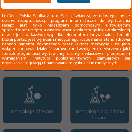
2)
Pacjenci 65+
3)
Kobiety w ciąży
LekSeek Polska Spółka z o. o. Sp.k. oświadcza, że udostępniany ze
4)
Pacjenci do ukończenia 18 roku życia
strony: receptuariusz.pl program informatyczny do wystawiania
recept jest tylko narzędziem pomocniczym ułatwiającym
sporządzenie recepty, a zastosowanie konkretnego leku w określonej
dawce jest w każdym wypadku elementem indywidualnej terapii,
której postać jest wynikiem medycznego rozpoznania stanu zdrowia
danego pacjenta dokonanego przez lekarza medycyny i na jego
wyłączną odpowiedzialność zarówno pod względem medycznym, jak i
formalnej zgodności wystawianej recepty z właściwymi przepisami i
wymaganiami instytucji publicznoprawnych zajmujących się
Wszystkie dawki leku
ATC
organizacją, regulacją i finansowaniem rynku usług medycznych.
Interakcje z lekami
Interakcje z wieloma
lekami