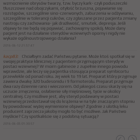
wzmocnienie obrysów twarzy, tzw. byczy kark- czyli poduszeczki
tłuszczowe nad obojczykami, otyłość brzuszna, pojawianie się
rozstępów, szczególnie sino-czerwonych, zaburzenia w odżywianiu,
szczególnie w tolerancji cukrów, czy zgłaszane przez pacjenta zmiany
nastroju czy zachowania- jak drażliwość, smutek, depresja. Jeśli
objawy te nie będą się pojawiać, zachowajmy spokój. Może dany
pacjent jest na działanie sterydów wziewnych oporny i nigdy nie
wykaże ogólnoustrojowego działania?
2016-06-12 21:57:47
kacp83:
Chciałbym zadać Państwu pytanie. Może ktoś spotkał się w
swojej praktyce klinicznej z pacjentem przyjmującym sterydy w
postaci wziewnej? W moim gabinecie z zupełnie innego powodu
wprawdzie, ale leczy się pacjentka stosująca preparat symbicortu
przewlekle od ponad roku. Jej wiek to 19 lat. Preparat który przyjmuje
zawiera dwakę 320 budesonidu i 9 formoterolu. Preparat przyjmuje
dwa razy dziennie rano i wieczorem. Od jakiegoś czasu skarży się na
uczucie zmęczenia, osłabienie siły mięśniowej, tycie w okolicy
centralnej. Czy możliwe jest, aby steryd podawany w postaci
wziewnej przedostawał się do krążenia w na tyle znaczącym stopniu
by powodować wyżej wymienione objawy? Zgodnie z ulotką leku
producent zaprzecza jakoby mogło to być możliwe. Jak Państwo
myślicie? Czy spotkaliście się z podobną sytuacją?
2016-06-05 01:30:57