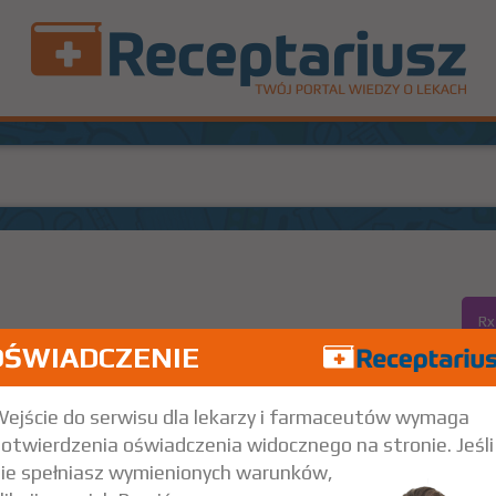
Rx
t.
Doustnie
OŚWIADCZENIE
pacjentów z migotaniem przedsionków niezwiązanym z wadą zastawkową,
 napad niedokrwienny, wiek >=75 lat, nadciśnienie tętnicze, cukrzyca, nie
ejście do serwisu dla lekarzy i farmaceutów wymaga
wrotów zakrzepicy żył głębokich i zatorowości płucnej u dorosłych
otwierdzenia oświadczenia widocznego na stronie. Jeśli
ie spełniasz wymienionych warunków,
osób powyżej 18 roku życia; Profilaktyka nawrotów zakrzepicy żył głębokich