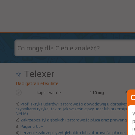
Telexer
Dabigatran etexilate
kaps. twarde
110 mg
60 sz
1)
Profilaktyka udarów i zatorowości obwodowej u dorosłych 
czynnikami ryzyka, takimi jak wcześniejszy udar lub przemijający
W
NYHA)
2)
Zakrzepica żył głębokich i zatorowość płuca oraz prewencja na
p
3)
Pacjenci 65+
n
4)
Leczenie zakrzepicy żył głębokich lub zatorowości płucnej - u 