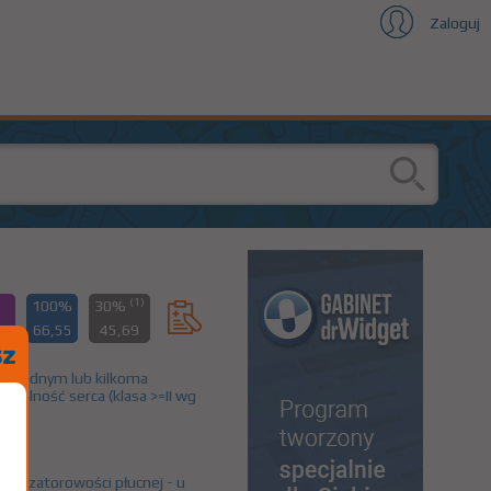
Zaloguj
(1)
100%
30%
66,55
45,69
 z jednym lub kilkoma
wydolność serca (klasa >=II wg
 lub zatorowości płucnej - u