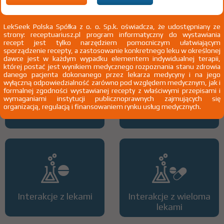
przewlekła choroba nerek u dzieci do 18 rż.; leczenie renoprotekcyjne
u dzieci do 18 rż.
Pokaż wskazania chpl.
2)
Pacjenci 65+
LekSeek Polska Spółka z o. o. Sp.k. oświadcza, że udostępniany ze
strony: receptuariusz.pl program informatyczny do wystawiania
3)
Pacjenci do ukończenia 18 roku życia
recept jest tylko narzędziem pomocniczym ułatwiającym
sporządzenie recepty, a zastosowanie konkretnego leku w określonej
dawce jest w każdym wypadku elementem indywidualnej terapii,
której postać jest wynikiem medycznego rozpoznania stanu zdrowia
danego pacjenta dokonanego przez lekarza medycyny i na jego
wyłączną odpowiedzialność zarówno pod względem medycznym, jak i
formalnej zgodności wystawianej recepty z właściwymi przepisami i
wymaganiami instytucji publicznoprawnych zajmujących się
organizacją, regulacją i finansowaniem rynku usług medycznych.
Wszystkie dawki leku
ATC
Interakcje z lekami
Interakcje z wieloma
lekami