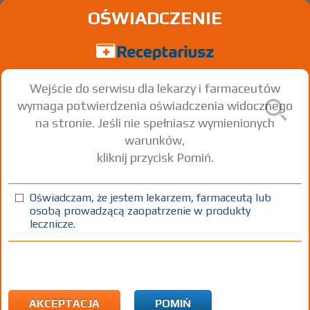
OŚWIADCZENIE
Wejście do serwisu dla lekarzy i farmaceutów
wymaga potwierdzenia oświadczenia widocznego
na stronie. Jeśli nie spełniasz wymienionych
warunków,
kliknij przycisk Pomiń.
Tolura
Telmisartan
Oświadczam, że jestem lekarzem, farmaceutą lub
osobą prowadzącą zaopatrzenie w produkty
tabl.
40 mg
56 szt.
Doustnie
lecznicze.
(1)
(2)
(3)
100%
30%
75+
DZ
Rx
32,14
15,38
bezpł.
bezpł.
1) Refundacja we wszystkich zarejestrowanych wskazaniach. (Patrz
wskazania przy opisie leku) Wskazania pozarejestracyjne:
AKCEPTACJA
POMIŃ
Nadciśnienie tętnicze inne niż określone w ChPL - u dzieci do 18 rż.;