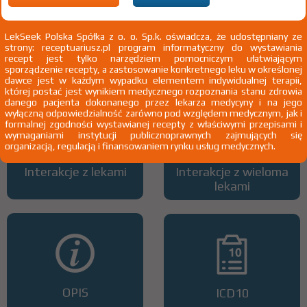
LekSeek Polska Spółka z o. o. Sp.k. oświadcza, że udostępniany ze
strony: receptuariusz.pl program informatyczny do wystawiania
Wszystkie dawki leku
ATC
recept jest tylko narzędziem pomocniczym ułatwiającym
sporządzenie recepty, a zastosowanie konkretnego leku w określonej
dawce jest w każdym wypadku elementem indywidualnej terapii,
której postać jest wynikiem medycznego rozpoznania stanu zdrowia
danego pacjenta dokonanego przez lekarza medycyny i na jego
wyłączną odpowiedzialność zarówno pod względem medycznym, jak i
formalnej zgodności wystawianej recepty z właściwymi przepisami i
wymaganiami instytucji publicznoprawnych zajmujących się
organizacją, regulacją i finansowaniem rynku usług medycznych.
Interakcje z lekami
Interakcje z wieloma
lekami
OPIS
ICD10