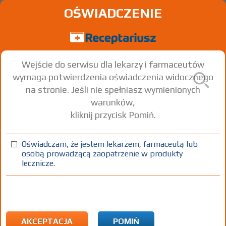
OŚWIADCZENIE
Wejście do serwisu dla lekarzy i farmaceutów
wymaga potwierdzenia oświadczenia widocznego
na stronie. Jeśli nie spełniasz wymienionych
warunków,
kliknij przycisk Pomiń.
®
Zaldiar
Effervescent
Tramadol hydrochloride + Paracetamol
Oświadczam, że jestem lekarzem, farmaceutą lub
osobą prowadzącą zaopatrzenie w produkty
tabl. mus.
37,5/325 mg
20 szt.
Doustnie
lecznicze.
100%
Rx
18,89
AKCEPTACJA
POMIŃ