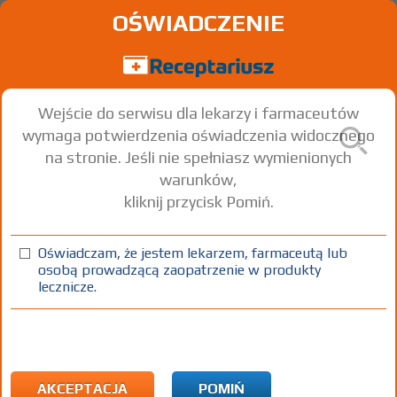
OŚWIADCZENIE
Wejście do serwisu dla lekarzy i farmaceutów
wymaga potwierdzenia oświadczenia widocznego
na stronie. Jeśli nie spełniasz wymienionych
warunków,
kliknij przycisk Pomiń.
ZypAdhera
Olanzapine
Oświadczam, że jestem lekarzem, farmaceutą lub
osobą prowadzącą zaopatrzenie w produkty
inj. [prosz.+ rozp.
300
1 fiol. prosz. 0,3 g+
Iniekcje
lecznicze.
do przyg. zaw.]
mg
fiol. rozp. 3 ml
(1)
100%
R
Rx
725,02
3,20
1)
Schizofrenia u dorosłych pacjentów, u których uzyskano
AKCEPTACJA
POMIŃ
odpowiednią stabilizację podczas leczenia olanzapiną w postaci