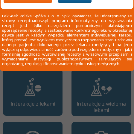
doustnej, w przypadku nawrotu objawów psychotycznych w wyniku
udokumentowanego, uporczywego braku współpracy chorego
LekSeek Polska Spółka z o. o. Sp.k. oświadcza, że udostępniany ze
strony: receptuariusz.pl program informatyczny do wystawiania
recept jest tylko narzędziem pomocniczym ułatwiającym
sporządzenie recepty, a zastosowanie konkretnego leku w określonej
dawce jest w każdym wypadku elementem indywidualnej terapii,
której postać jest wynikiem medycznego rozpoznania stanu zdrowia
danego pacjenta dokonanego przez lekarza medycyny i na jego
wyłączną odpowiedzialność zarówno pod względem medycznym, jak i
Wszystkie dawki leku
ATC
formalnej zgodności wystawianej recepty z właściwymi przepisami i
wymaganiami instytucji publicznoprawnych zajmujących się
organizacją, regulacją i finansowaniem rynku usług medycznych.
Interakcje z lekami
Interakcje z wieloma
lekami