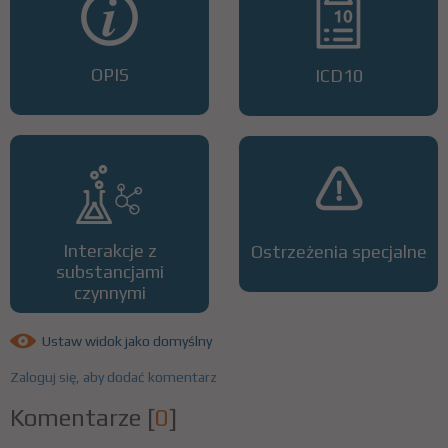
OPIS
ICD10
Interakcje z
Ostrzeżenia specjalne
substancjami
czynnymi
Ustaw widok jako domyślny
Zaloguj się, aby dodać komentarz
Komentarze
[
0
]