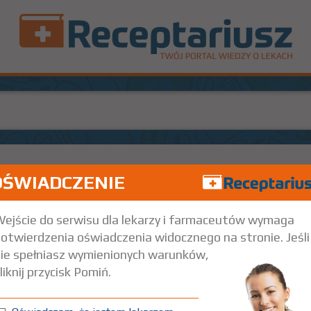
OŚWIADCZENIE
1 tuba 51 g
ejście do serwisu dla lekarzy i farmaceutów wymaga
otwierdzenia oświadczenia widocznego na stronie. Jeśli
ie spełniasz wymienionych warunków,
liknij przycisk Pomiń.