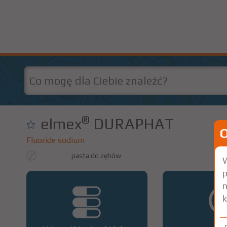
®
elmex
DURAPHAT
Fluoride sodium
pasta do zębów
W
p
n
k