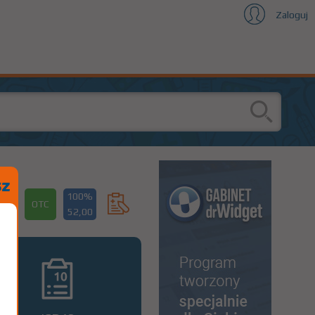
Zaloguj
100%
OTC
52,00