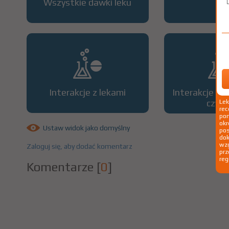
Wszystkie dawki leku
OP
Interakcje z lekami
Interakcje z 
czyn
Le
rec
pom
okr
Ustaw widok jako domyślny
po
dok
wzg
Zaloguj się, aby dodać komentarz
prz
reg
Komentarze
[
0
]