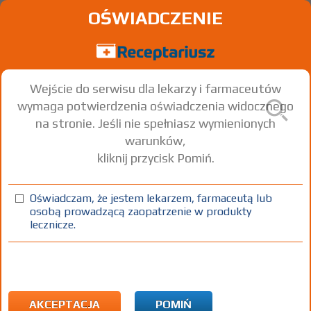
OŚWIADCZENIE
Wejście do serwisu dla lekarzy i farmaceutów
wymaga potwierdzenia oświadczenia widocznego
na stronie. Jeśli nie spełniasz wymienionych
warunków,
kliknij przycisk Pomiń.
Oświadczam, że jestem lekarzem, farmaceutą lub
osobą prowadzącą zaopatrzenie w produkty
lecznicze.
Znaleziono wyników:
3
Strona
1 z 1
Kopiuj adres strony
INN: Fluoride sodium
Nazwa polska:
Fluorek sodu
| Nazwa łacińska:
Natrii fluoridum
AKCEPTACJA
POMIŃ