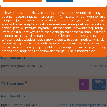
100%
®
Elmex
OTC
31,32 zł
LekSeek Polska Spółka z o. o. Sp.k. oświadcza, że udostępniany ze
strony: receptuariusz.pl program informatyczny do wystawiania
Natrii fluoridum
recept jest tylko narzędziem pomocniczym ułatwiającym
sporządzenie recepty, a zastosowanie konkretnego leku w określonej
żel do zębów 12,5 mg/g 1 tuba 25 g Doustnie
Rada Sp. J.
dawce jest w każdym wypadku elementem indywidualnej terapii,
której postać jest wynikiem medycznego rozpoznania stanu zdrowia
danego pacjenta dokonanego przez lekarza medycyny i na jego
wyłączną odpowiedzialność zarówno pod względem medycznym, jak i
100%
formalnej zgodności wystawianej recepty z właściwymi przepisami i
®
elmex
DURAPHAT
OTC
wymaganiami instytucji publicznoprawnych zajmujących się
52,00 zł
organizacją, regulacją i finansowaniem rynku usług medycznych.
Natrii fluoridum
pasta do zębów 1 tuba 51 g
CP GABA GmbH
100%
®
Fluormex
Rx
18,00 zł
Natrii fluoridum
płyn 133 mg/g 1 op. 50 g
Chema - Elektromet Spółdzielnia