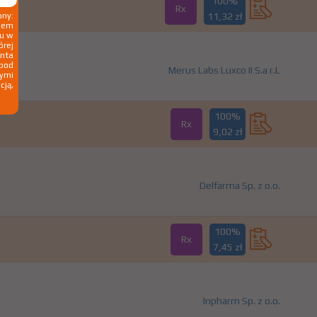
100%
Rx
ny:
11,32 zł
ziem
ku w
órej
nta
 pod
Merus Labs Luxco II S.a r.L
wymi
cją,
100%
Rx
9,02 zł
Delfarma Sp. z o.o.
100%
Rx
7,45 zł
Inpharm Sp. z o.o.