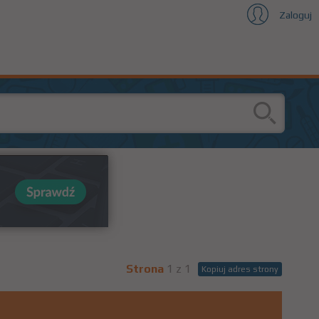
Zaloguj
Strona
1 z 1
Kopiuj adres strony