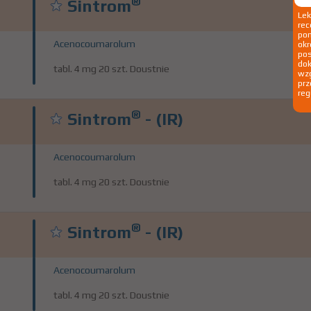
®
Sintrom
Le
rec
pom
Acenocoumarolum
okr
po
dok
tabl. 4 mg 20 szt. Doustnie
wzg
prz
reg
®
Sintrom
- (IR)
Acenocoumarolum
tabl. 4 mg 20 szt. Doustnie
®
Sintrom
- (IR)
Acenocoumarolum
tabl. 4 mg 20 szt. Doustnie