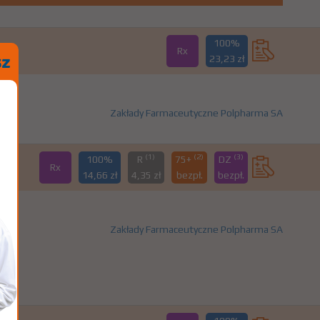
100%
Rx
23,23 zł
Zakłady Farmaceutyczne Polpharma SA
(1)
(2)
(3)
100%
R
75+
DZ
Rx
14,66 zł
4,35 zł
bezpł.
bezpł.
Zakłady Farmaceutyczne Polpharma SA