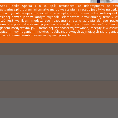
kSeek Polska Spółka z o. o. Sp.k. oświadcza, że udostępniany ze stro
eptuariusz.pl program informatyczny do wystawiania recept jest tylko narzęd
ocniczym ułatwiającym sporządzenie recepty, a zastosowanie konkretnego le
eślonej dawce jest w każdym wypadku elementem indywidualnej terapii, kt
stać jest wynikiem medycznego rozpoznania stanu zdrowia danego pacje
onanego przez lekarza medycyny i na jego wyłączną odpowiedzialność zarówno
lędem medycznym, jak i formalnej zgodności wystawianej recepty z właści
episami i wymaganiami instytucji publicznoprawnych zajmujących się organiza
ulacją i finansowaniem rynku usług medycznych.