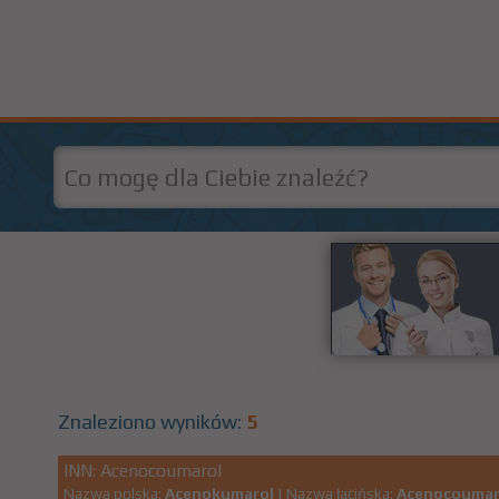
Znaleziono wyników:
5
INN: Acenocoumarol
Nazwa polska:
Acenokumarol
| Nazwa łacińska:
Acenocouma