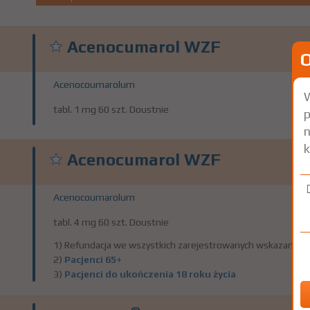
Acenocumarol WZF
Acenocoumarolum
W
tabl. 1 mg 60 szt. Doustnie
p
n
k
Acenocumarol WZF
Acenocoumarolum
tabl. 4 mg 60 szt. Doustnie
1) Refundacja we wszystkich zarejestrowanych wskazaniach
2)
Pacjenci 65+
3)
Pacjenci do ukończenia 18 roku życia