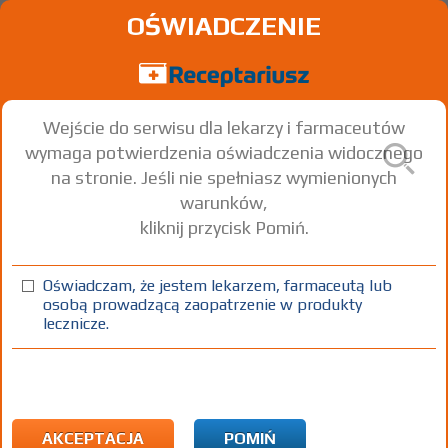
OŚWIADCZENIE
Wejście do serwisu dla lekarzy i farmaceutów
wymaga potwierdzenia oświadczenia widocznego
na stronie. Jeśli nie spełniasz wymienionych
warunków,
kliknij przycisk Pomiń.
®
Sintrom
- (IR)
Acenocoumarol
Oświadczam, że jestem lekarzem, farmaceutą lub
osobą prowadzącą zaopatrzenie w produkty
tabl.
4 mg
20 szt.
Doustnie
lecznicze.
100%
Rx
7,45
AKCEPTACJA
POMIŃ