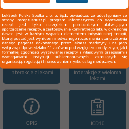
LekSeek Polska Spółka z o. o. Sp.k. oświadcza, że udostępniany ze
strony: receptuariusz.pl program informatyczny do wystawiania
Wszystkie dawki leku
ATC
recept jest tylko narzędziem pomocniczym ułatwiającym
sporządzenie recepty, a zastosowanie konkretnego leku w określonej
dawce jest w każdym wypadku elementem indywidualnej terapii,
której postać jest wynikiem medycznego rozpoznania stanu zdrowia
danego pacjenta dokonanego przez lekarza medycyny i na jego
wyłączną odpowiedzialność zarówno pod względem medycznym, jak i
formalnej zgodności wystawianej recepty z właściwymi przepisami i
wymaganiami instytucji publicznoprawnych zajmujących się
organizacją, regulacją i finansowaniem rynku usług medycznych.
Interakcje z lekami
Interakcje z wieloma
lekami
OPIS
ICD10