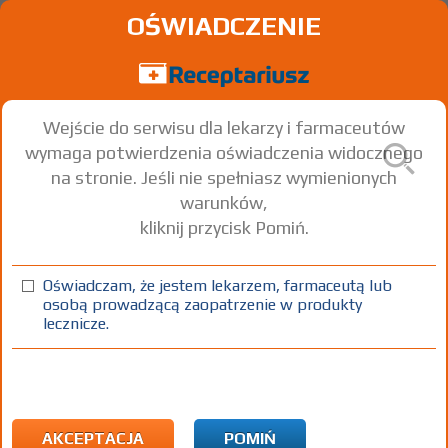
OŚWIADCZENIE
Wejście do serwisu dla lekarzy i farmaceutów
wymaga potwierdzenia oświadczenia widocznego
na stronie. Jeśli nie spełniasz wymienionych
warunków,
kliknij przycisk Pomiń.
Oświadczam, że jestem lekarzem, farmaceutą lub
osobą prowadzącą zaopatrzenie w produkty
lecznicze.
Znaleziono wyników:
2
Strona
1 z 1
Kopiuj adres strony
INN: Hexylresorcinol
Nazwa polska:
Heksylorezorcynol
| Nazwa łacińska:
Hexylresorcinolum
AKCEPTACJA
POMIŃ