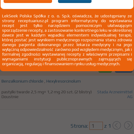
100%
®
Cholinex
Intense
OTC
23,27 zł
LekSeek Polska Spółka z o. o. Sp.k. oświadcza, że udostępniany ze
strony: receptuariusz.pl program informatyczny do wystawiania
recept jest tylko narzędziem pomocniczym ułatwiającym
Benzalkonium chloride
,
Hexylresorcinolum
sporządzenie recepty, a zastosowanie konkretnego leku w określonej
dawce jest w każdym wypadku elementem indywidualnej terapii,
pastylki twarde 2,5 mg+ 1,2 mg 20 szt.
Stada Arzneimittel AG
której postać jest wynikiem medycznego rozpoznania stanu zdrowia
Doustnie
danego pacjenta dokonanego przez lekarza medycyny i na jego
wyłączną odpowiedzialność zarówno pod względem medycznym, jak i
formalnej zgodności wystawianej recepty z właściwymi przepisami i
wymaganiami instytucji publicznoprawnych zajmujących się
100%
organizacją, regulacją i finansowaniem rynku usług medycznych.
®
Cholinex
Intense
OTC
23,27 zł
Benzalkonium chloride
,
Hexylresorcinolum
pastylki twarde 2,5 mg+ 1,2 mg 20 szt. (2 blistry)
Stada Arzneimittel
Doustnie
AG
Strona:
z
1