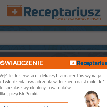
OŚWIADCZENIE
ejście do serwisu dla lekarzy i farmaceutów wymaga
otwierdzenia oświadczenia widocznego na stronie. Jeśli
ie spełniasz wymienionych warunków,
liknij przycisk Pomiń.
10 Tarnowskie Góry