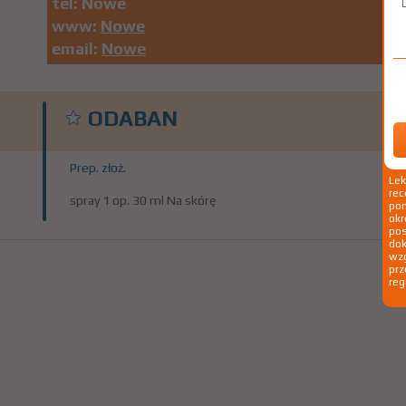
tel:
Nowe
www:
Nowe
email:
Nowe
ODABAN
Prep. złoż.
Le
rec
spray 1 op. 30 ml Na skórę
pom
okr
po
dok
wzg
prz
reg