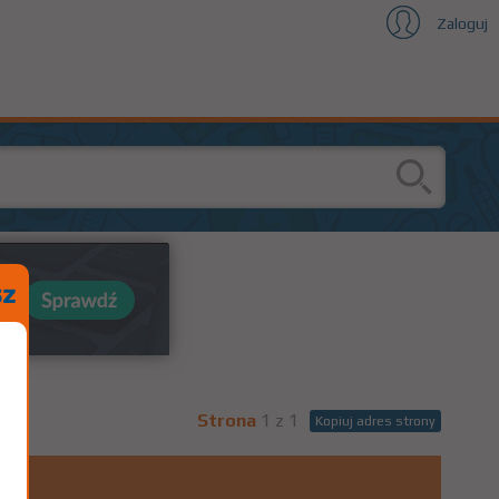
Zaloguj
Strona
1 z 1
Kopiuj adres strony