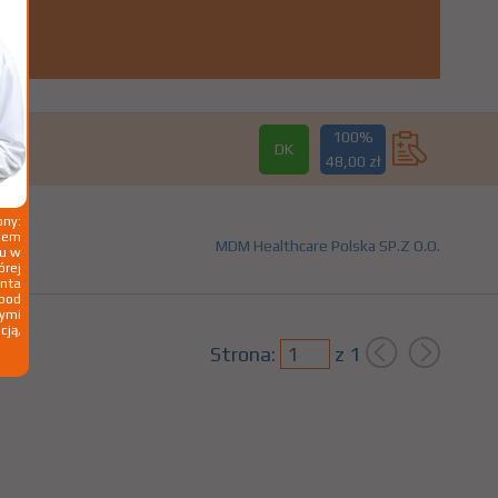
100%
DK
48,00 zł
ny:
ziem
MDM Healthcare Polska SP.Z O.O.
ku w
órej
nta
 pod
wymi
cją,
Strona:
z
1