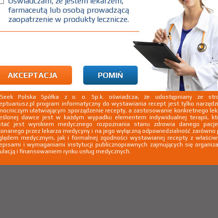
Oświadczam, że jestem lekarzem,
farmaceutą lub osobą prowadzącą
zaopatrzenie w produkty lecznicze.
AKCEPTACJA
POMIŃ
kSeek Polska Spółka z o. o. Sp.k. oświadcza, że udostępniany ze stro
eptuariusz.pl program informatyczny do wystawiania recept jest tylko narzęd
ocniczym ułatwiającym sporządzenie recepty, a zastosowanie konkretnego le
eślonej dawce jest w każdym wypadku elementem indywidualnej terapii, kt
stać jest wynikiem medycznego rozpoznania stanu zdrowia danego pacje
onanego przez lekarza medycyny i na jego wyłączną odpowiedzialność zarówno
lędem medycznym, jak i formalnej zgodności wystawianej recepty z właści
episami i wymaganiami instytucji publicznoprawnych zajmujących się organiza
ulacją i finansowaniem rynku usług medycznych.