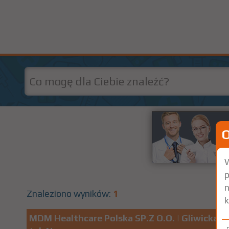
W
p
n
Znaleziono wyników:
1
k
MDM Healthcare Polska SP.Z O.O.
| Gliwicka 