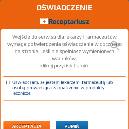
OŚWIADCZENIE
Wejście do serwisu dla lekarzy i farmaceutów
wymaga potwierdzenia oświadczenia widocznego
na stronie. Jeśli nie spełniasz wymienionych
warunków,
kliknij przycisk Pomiń.
Oświadczam, że jestem lekarzem, farmaceutą lub
osobą prowadzącą zaopatrzenie w produkty
lecznicze.
Znaleziono wyników:
1
Strona
1 z 1
Kopiuj adres strony
Meda Pharma GmbH & Co. KG
| Nowe Nowe
tel:
Nowe
www:
Nowe
AKCEPTACJA
POMIŃ