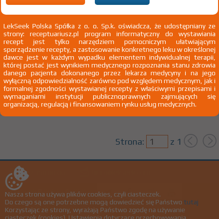
email:
Nowe
LekSeek Polska Spółka z o. o. Sp.k. oświadcza, że udostępniany ze
strony: receptuariusz.pl program informatyczny do wystawiania
100%
®
Allergodil
recept jest tylko narzędziem pomocniczym ułatwiającym
OTC
32,02 zł
sporządzenie recepty, a zastosowanie konkretnego leku w określonej
dawce jest w każdym wypadku elementem indywidualnej terapii,
której postać jest wynikiem medycznego rozpoznania stanu zdrowia
Azelastini hydrochloridum
danego pacjenta dokonanego przez lekarza medycyny i na jego
wyłączną odpowiedzialność zarówno pod względem medycznym, jak i
aerozol do nosa 1 mg/ml (0,1%) 1 but. 10 ml
Meda Pharma GmbH &
formalnej zgodności wystawianej recepty z właściwymi przepisami i
Do nosa
Co. KG
wymaganiami instytucji publicznoprawnych zajmujących się
organizacją, regulacją i finansowaniem rynku usług medycznych.
Strona:
z
1
biuro@lekseek.com
+22 350 00 06
LekSeek ® Polska © 2026
Nasza strona używa plików cookies, czyli ciasteczek.
Do czego są one potrzebne mogą dowiedzieć się Państwo
tutaj
Polityka prywatności
Korzystając ze strony, wyrażają Państwo zgodę na używanie
ciasteczek (cookies). Ustawienia dotyczące przechowywania