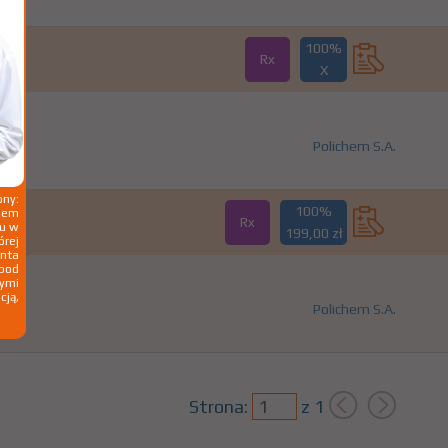
100%
Rx
X
Polichem S.A.
ny:
100%
ziem
Rx
ku w
199,00 zł
órej
nta
 pod
wymi
cją,
Polichem S.A.
Strona:
z
1