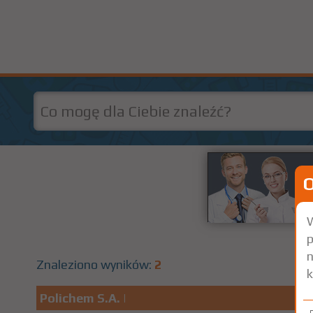
W
p
n
Znaleziono wyników:
2
k
Polichem S.A.
|