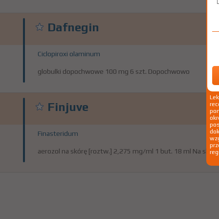
Dafnegin
Ciclopiroxi olaminum
globulki dopochwowe 100 mg 6 szt. Dopochwowo
Le
Finjuve
rec
pom
okr
po
dok
Finasteridum
wzg
prz
aerozol na skórę [roztw.] 2,275 mg/ml 1 but. 18 ml Na skórę
reg