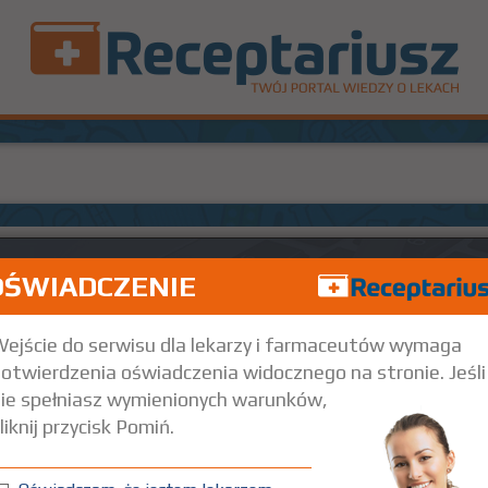
OŚWIADCZENIE
ejście do serwisu dla lekarzy i farmaceutów wymaga
otwierdzenia oświadczenia widocznego na stronie. Jeśli
ie spełniasz wymienionych warunków,
liknij przycisk Pomiń.