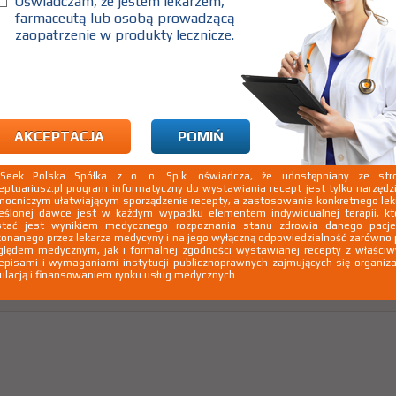
Oświadczam, że jestem lekarzem,
farmaceutą lub osobą prowadzącą
zaopatrzenie w produkty lecznicze.
AKCEPTACJA
POMIŃ
kSeek Polska Spółka z o. o. Sp.k. oświadcza, że udostępniany ze stro
eptuariusz.pl program informatyczny do wystawiania recept jest tylko narzęd
ocniczym ułatwiającym sporządzenie recepty, a zastosowanie konkretnego le
eślonej dawce jest w każdym wypadku elementem indywidualnej terapii, kt
stać jest wynikiem medycznego rozpoznania stanu zdrowia danego pacje
onanego przez lekarza medycyny i na jego wyłączną odpowiedzialność zarówno
lędem medycznym, jak i formalnej zgodności wystawianej recepty z właści
episami i wymaganiami instytucji publicznoprawnych zajmujących się organiza
ulacją i finansowaniem rynku usług medycznych.