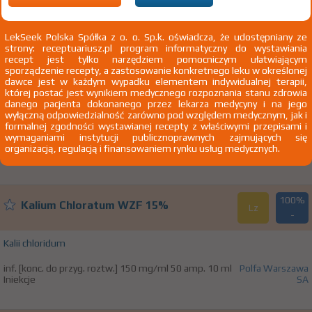
A12BA Preparaty potasu
A12BA01 Chlorek potasu
LekSeek Polska Spółka z o. o. Sp.k. oświadcza, że udostępniany ze
strony: receptuariusz.pl program informatyczny do wystawiania
recept jest tylko narzędziem pomocniczym ułatwiającym
sporządzenie recepty, a zastosowanie konkretnego leku w określonej
100%
Kalium Chloratum WZF 15%
dawce jest w każdym wypadku elementem indywidualnej terapii,
Lz
-
której postać jest wynikiem medycznego rozpoznania stanu zdrowia
danego pacjenta dokonanego przez lekarza medycyny i na jego
wyłączną odpowiedzialność zarówno pod względem medycznym, jak i
Kalii chloridum
formalnej zgodności wystawianej recepty z właściwymi przepisami i
wymaganiami instytucji publicznoprawnych zajmujących się
inf. [konc. do przyg. roztw.] 150 mg/ml 10 fiol. 20 ml
Polfa Warszawa
organizacją, regulacją i finansowaniem rynku usług medycznych.
Iniekcje
SA
100%
Kalium Chloratum WZF 15%
Lz
-
Kalii chloridum
inf. [konc. do przyg. roztw.] 150 mg/ml 50 amp. 10 ml
Polfa Warszawa
Iniekcje
SA