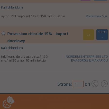
Kalii chloridum
syrop 391 mg/5 ml 1 but. 150 ml Doustnie
Polfarmex S.A.
100%
Potassium chloride 15% - import
Lz
-
docelowy
Kalii chloridum
inf. [konc. do przyg. roztw.] 150
NORIDEM ENTERPRISES LTD
mg/ml 20 amp. 10 ml Iniekcje
EVAGOROU & MAKARIOU
Strona:
z
1
biuro@lekseek.com
+22 350 00 06
LekSeek ® Polska © 2026