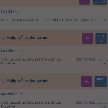
27,10 zł
Kalii chloridum
kaps. o przedł. uwalnianiu 600 mg 100 szt. Doustnie
Inpharm Sp. z o.o.
100%
®
Kalipoz
prolongatum
Rx
X
Kalii chloridum
tabl. o przedł. uwalnianiu 391 mg 30 szt.
GSK PSC Poland sp. z
Doustnie
o.o.
100%
®
Kalipoz
prolongatum
Rx
8,76 zł
Kalii chloridum
tabl. o przedł. uwalnianiu 391 mg 60 szt.
GSK PSC Poland sp. z
Doustnie
o.o.