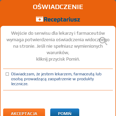
OŚWIADCZENIE
Wejście do serwisu dla lekarzy i farmaceutów
wymaga potwierdzenia oświadczenia widocznego
na stronie. Jeśli nie spełniasz wymienionych
warunków,
kliknij przycisk Pomiń.
Oświadczam, że jestem lekarzem, farmaceutą lub
osobą prowadzącą zaopatrzenie w produkty
lecznicze.
Znaleziono wyników:
14
Strona
1 z 1
Kopiuj adres strony
ATC:
A12 Związki mineralne
A12B Potas
AKCEPTACJA
POMIŃ