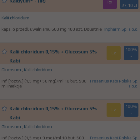
Kaldyum
- (IR)
Rx
27,10 zł
Kalii chloridum
kaps. o przedł. uwalnianiu 600 mg 100 szt. Doustnie
Inpharm Sp. z o.o.
100%
Kalii chloridum 0,15% + Glucosum 5%
Lz
-
Kabi
Glucosum
,
Kalii chloridum
inf. [roztw.] (1,5 mg+ 50 mg)/ml 10 but. 500
Fresenius Kabi Polska Sp.
ml Iniekcje
z o.o.
100%
Kalii chloridum 0,15% + Glucosum 5%
Lz
-
Kabi
Glucosum
,
Kalii chloridum
inf. [roztw.] (1,5 mg+ 9 mg)/ml 10 but. 500
Fresenius Kabi Polska Sp.