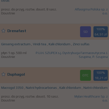
citras
prosz. do przyg. roztw. doust. 8 sasz.
Alfasigma Polska sp. z
Doustnie
o.o.
100%
Drenafast
SD
64,91 zł
Ginseng extractum
,
Viridi tea
,
Kalii chloridum
,
Zinci sulfas
płyn 1 op. 500 ml
P.U.H. SZUPEX s.j. Dystrybucja Farmaceutyczna J.
Doustnie
Szupina, P. Szupina
100%
Duphagol
OTC
18,21 zł
Macrogol 3350
,
Natrii hydrocarbonas
,
Kalii chloridum
,
Natrii chloridum
prosz. do przyg. roztw. doust. 10 sasz.
Mylan Healthcare Sp. z
Doustnie
o.o.