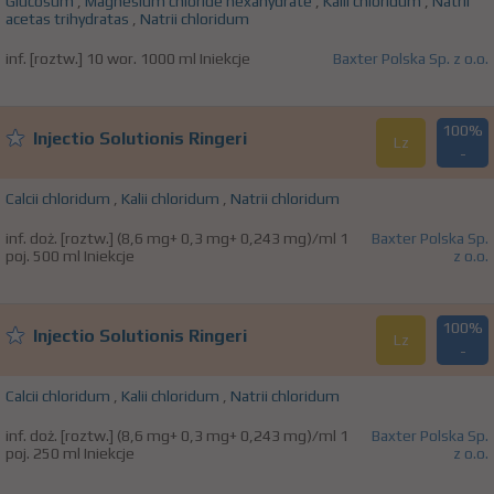
Glucosum
,
Magnesium chloride hexahydrate
,
Kalii chloridum
,
Natrii
acetas trihydratas
,
Natrii chloridum
inf. [roztw.] 10 wor. 1000 ml Iniekcje
Baxter Polska Sp. z o.o.
100%
Injectio Solutionis Ringeri
Lz
-
Calcii chloridum
,
Kalii chloridum
,
Natrii chloridum
inf. doż. [roztw.] (8,6 mg+ 0,3 mg+ 0,243 mg)/ml 1
Baxter Polska Sp.
poj. 500 ml Iniekcje
z o.o.
100%
Injectio Solutionis Ringeri
Lz
-
Calcii chloridum
,
Kalii chloridum
,
Natrii chloridum
inf. doż. [roztw.] (8,6 mg+ 0,3 mg+ 0,243 mg)/ml 1
Baxter Polska Sp.
poj. 250 ml Iniekcje
z o.o.