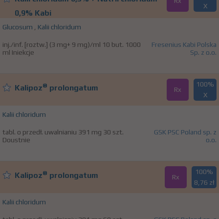
Rx
X
0,9% Kabi
Glucosum
,
Kalii chloridum
inj./inf. [roztw.] (3 mg+ 9 mg)/ml 10 but. 1000
Fresenius Kabi Polska
ml Iniekcje
Sp. z o.o.
100%
®
Kalipoz
prolongatum
Rx
X
Kalii chloridum
tabl. o przedł. uwalnianiu 391 mg 30 szt.
GSK PSC Poland sp. z
Doustnie
o.o.
100%
®
Kalipoz
prolongatum
Rx
8,76 zł
Kalii chloridum