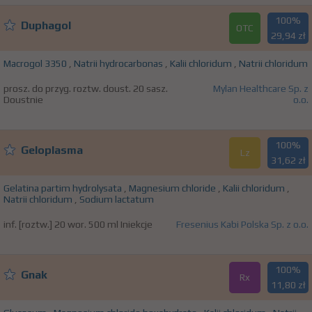
100%
Duphagol
OTC
29,94 zł
Macrogol 3350
,
Natrii hydrocarbonas
,
Kalii chloridum
,
Natrii chloridum
prosz. do przyg. roztw. doust. 20 sasz.
Mylan Healthcare Sp. z
Doustnie
o.o.
100%
Geloplasma
Lz
31,62 zł
Gelatina partim hydrolysata
,
Magnesium chloride
,
Kalii chloridum
,
Natrii chloridum
,
Sodium lactatum
inf. [roztw.] 20 wor. 500 ml Iniekcje
Fresenius Kabi Polska Sp. z o.o.
100%
Gnak
Rx
11,80 zł