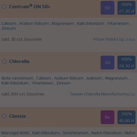
100%
®
Centrum
ON 50+
SD
27,30 zł
Calcium
,
Acidum folicum
,
Magnesium
,
Kalii chloridum
,
Vitaminum
,
Zincum
tabl. 30 szt. Doustnie
Pfizer Polska Sp. z o.o.
100%
Chlorella
SD
24,30 zł
Beta-carotenum
,
Calcium
,
Acidum folicum
,
Iodinum
,
Magnesium
,
Kalii chloridum
,
Vitaminum
,
Zincum
tabl. 200 szt. Doustnie
Taiwan Chlorella Manufacturing Co.
100%
Clensia
Rx
40,80 zł
Macrogol 4000
,
Kalii chloridum
,
Simeticonum
,
Natrii chloridum
,
Natrii