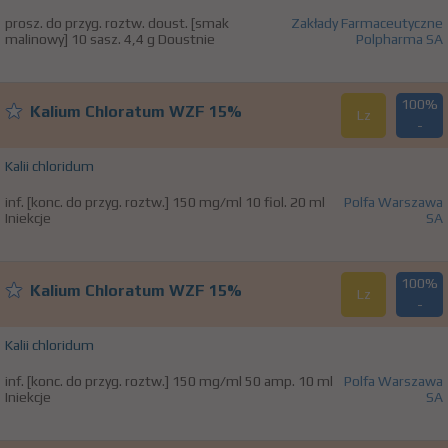
prosz. do przyg. roztw. doust. [smak
Zakłady Farmaceutyczne
malinowy] 10 sasz. 4,4 g Doustnie
Polpharma SA
100%
Kalium Chloratum WZF 15%
Lz
-
Kalii chloridum
inf. [konc. do przyg. roztw.] 150 mg/ml 10 fiol. 20 ml
Polfa Warszawa
Iniekcje
SA
100%
Kalium Chloratum WZF 15%
Lz
-
Kalii chloridum
inf. [konc. do przyg. roztw.] 150 mg/ml 50 amp. 10 ml
Polfa Warszawa
Iniekcje
SA