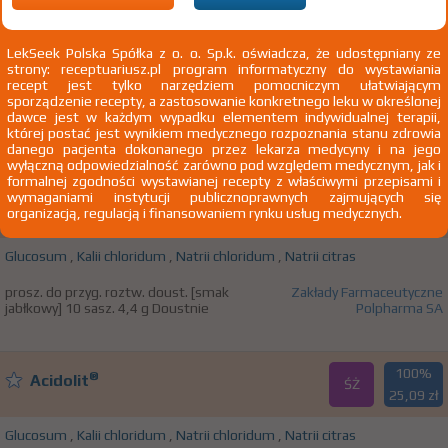
100%
®
Acidolit
ŚŻ
25,71 zł
LekSeek Polska Spółka z o. o. Sp.k. oświadcza, że udostępniany ze
strony: receptuariusz.pl program informatyczny do wystawiania
Glucosum
,
Kalii chloridum
,
Natrii chloridum
,
Natrii citras
recept jest tylko narzędziem pomocniczym ułatwiającym
sporządzenie recepty, a zastosowanie konkretnego leku w określonej
prosz. do przyg. roztw. doust. 10 sasz.
Zakłady Farmaceutyczne
dawce jest w każdym wypadku elementem indywidualnej terapii,
4,35 g Doustnie
Polpharma SA
której postać jest wynikiem medycznego rozpoznania stanu zdrowia
danego pacjenta dokonanego przez lekarza medycyny i na jego
wyłączną odpowiedzialność zarówno pod względem medycznym, jak i
formalnej zgodności wystawianej recepty z właściwymi przepisami i
100%
wymaganiami instytucji publicznoprawnych zajmujących się
®
Acidolit
ŚŻ
organizacją, regulacją i finansowaniem rynku usług medycznych.
26,61 zł
Glucosum
,
Kalii chloridum
,
Natrii chloridum
,
Natrii citras
prosz. do przyg. roztw. doust. [smak
Zakłady Farmaceutyczne
jabłkowy] 10 sasz. 4,4 g Doustnie
Polpharma SA
100%
®
Acidolit
ŚŻ
25,09 zł
Glucosum
,
Kalii chloridum
,
Natrii chloridum
,
Natrii citras