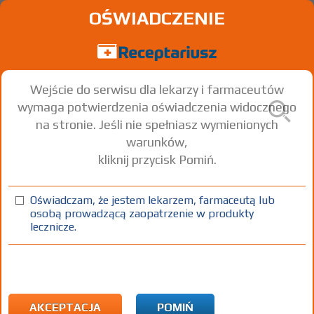
OŚWIADCZENIE
Wejście do serwisu dla lekarzy i farmaceutów
wymaga potwierdzenia oświadczenia widocznego
na stronie. Jeśli nie spełniasz wymienionych
warunków,
kliknij przycisk Pomiń.
Oświadczam, że jestem lekarzem, farmaceutą lub
osobą prowadzącą zaopatrzenie w produkty
lecznicze.
Znaleziono wyników:
65
Strona
1 z 3
Kopiuj adres strony
INN: Potassium chloride
Nazwa polska:
Chlorek potasu
| Nazwa łacińska:
Kalii chloridum
AKCEPTACJA
POMIŃ