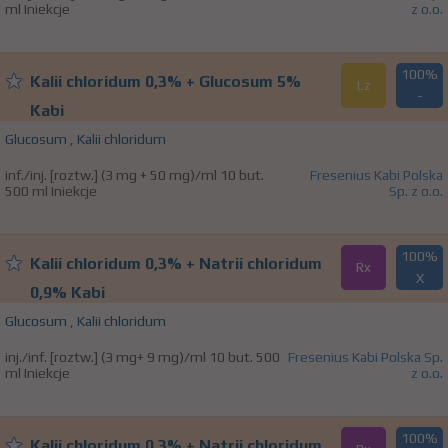
ml Iniekcje
z o.o.
100%
Kalii chloridum 0,3% + Glucosum 5%
Lz
-
Kabi
Glucosum
,
Kalii chloridum
inf./inj. [roztw.] (3 mg + 50 mg)/ml 10 but.
Fresenius Kabi Polska
500 ml Iniekcje
Sp. z o.o.
100%
Kalii chloridum 0,3% + Natrii chloridum
Rx
X
0,9% Kabi
Glucosum
,
Kalii chloridum
inj./inf. [roztw.] (3 mg+ 9 mg)/ml 10 but. 500
Fresenius Kabi Polska Sp.
ml Iniekcje
z o.o.
100%
Kalii chloridum 0,3% + Natrii chloridum