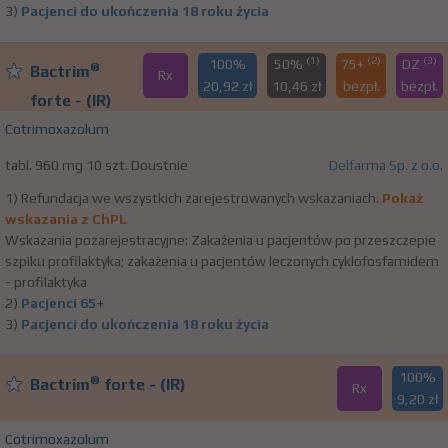
3)
Pacjenci do ukończenia 18 roku życia
(1)
(2)
(3)
100%
50%
75+
DZ
®
Bactrim
Rx
20,92 zł
10,46 zł
bezpł.
bezpł.
forte - (IR)
Cotrimoxazolum
tabl. 960 mg 10 szt. Doustnie
Delfarma Sp. z o.o.
1) Refundacja we wszystkich zarejestrowanych wskazaniach.
Pokaż
wskazania z ChPL
Wskazania pozarejestracyjne: Zakażenia u pacjentów po przeszczepie
szpiku profilaktyka; zakażenia u pacjentów leczonych cyklofosfamidem
- profilaktyka
2)
Pacjenci 65+
3)
Pacjenci do ukończenia 18 roku życia
100%
®
Bactrim
forte - (IR)
Rx
9,20 zł
Cotrimoxazolum