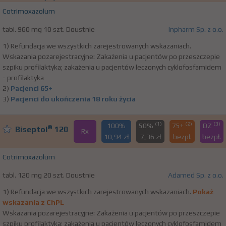
Cotrimoxazolum
tabl. 960 mg 10 szt. Doustnie
Inpharm Sp. z o.o.
1) Refundacja we wszystkich zarejestrowanych wskazaniach.
Wskazania pozarejestracyjne: Zakażenia u pacjentów po przeszczepie
szpiku profilaktyka; zakażenia u pacjentów leczonych cyklofosfamidem
- profilaktyka
2)
Pacjenci 65+
3)
Pacjenci do ukończenia 18 roku życia
(1)
(2)
(3)
100%
50%
75+
DZ
®
Biseptol
120
Rx
10,94 zł
7,36 zł
bezpł.
bezpł.
Cotrimoxazolum
tabl. 120 mg 20 szt. Doustnie
Adamed Sp. z o.o.
1) Refundacja we wszystkich zarejestrowanych wskazaniach.
Pokaż
wskazania z ChPL
Wskazania pozarejestracyjne: Zakażenia u pacjentów po przeszczepie
szpiku profilaktyka; zakażenia u pacjentów leczonych cyklofosfamidem