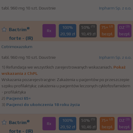
tabl. 960 mg 10 szt. Doustnie
Inpharm Sp. z o.o.
(1)
(2)
(3)
100%
50%
75+
DZ
®
Bactrim
Rx
20,98 zł
10,49 zł
bezpł.
bezpł.
forte - (IR)
Cotrimoxazolum
tabl. 960 mg 10 szt. Doustnie
Inpharm Sp. z o.o.
1) Refundacja we wszystkich zarejestrowanych wskazaniach.
Pokaż
wskazania z ChPL
Wskazania pozarejestracyjne: Zakażenia u pacjentów po przeszczepie
szpiku profilaktyka; zakażenia u pacjentów leczonych cyklofosfamidem
- profilaktyka
2)
Pacjenci 65+
3)
Pacjenci do ukończenia 18 roku życia
(1)
(2)
(3)
100%
50%
75+
DZ
®
Bactrim
Rx
20,92 zł
10,46 zł
bezpł.
bezpł.
forte - (IR)