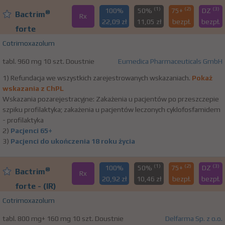
(1)
(2)
(3)
100%
50%
75+
DZ
®
Bactrim
Rx
22,09 zł
11,05 zł
bezpł.
bezpł.
forte
Cotrimoxazolum
tabl. 960 mg 10 szt. Doustnie
Eumedica Pharmaceuticals GmbH
1) Refundacja we wszystkich zarejestrowanych wskazaniach.
Pokaż
wskazania z ChPL
Wskazania pozarejestracyjne: Zakażenia u pacjentów po przeszczepie
szpiku profilaktyka; zakażenia u pacjentów leczonych cyklofosfamidem
- profilaktyka
2)
Pacjenci 65+
3)
Pacjenci do ukończenia 18 roku życia
(1)
(2)
(3)
100%
50%
75+
DZ
®
Bactrim
Rx
20,92 zł
10,46 zł
bezpł.
bezpł.
forte - (IR)
Cotrimoxazolum
tabl. 800 mg+ 160 mg 10 szt. Doustnie
Delfarma Sp. z o.o.