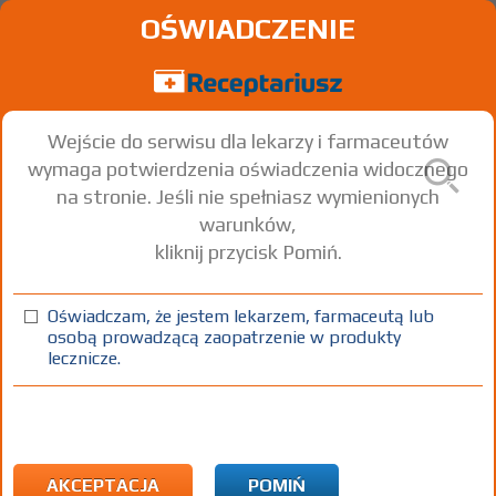
OŚWIADCZENIE
Wejście do serwisu dla lekarzy i farmaceutów
wymaga potwierdzenia oświadczenia widocznego
na stronie. Jeśli nie spełniasz wymienionych
warunków,
kliknij przycisk Pomiń.
Oświadczam, że jestem lekarzem, farmaceutą lub
osobą prowadzącą zaopatrzenie w produkty
lecznicze.
Znaleziono wyników:
15
Strona
1 z 1
Kopiuj adres strony
ICD10:
A Wybrane choroby zakaźne i pasożytnicze
A04 Inne bakteryjne zakażenia jelit
AKCEPTACJA
POMIŃ