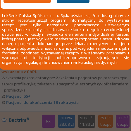
A04.0 Zakażenie Escherichia coli enteropatogenną
LekSeek Polska Spółka z o. o. Sp.k. oświadcza, że udostępniany ze
strony: receptuariusz.pl program informatyczny do wystawiania
(1)
(2)
(3)
100%
50%
75+
DZ
®
Biseptol
recept jest tylko narzędziem pomocniczym ułatwiającym
Rx
15,35 zł
6,91 zł
bezpł.
bezpł.
sporządzenie recepty, a zastosowanie konkretnego leku w określonej
dawce jest w każdym wypadku elementem indywidualnej terapii,
której postać jest wynikiem medycznego rozpoznania stanu zdrowia
Cotrimoxazolum
danego pacjenta dokonanego przez lekarza medycyny i na jego
wyłączną odpowiedzialność zarówno pod względem medycznym, jak i
zaw. doust. 240 mg/5 ml 1 but. 100 ml
Zakłady Farmaceutyczne
formalnej zgodności wystawianej recepty z właściwymi przepisami i
Doustnie
Polpharma SA
wymaganiami instytucji publicznoprawnych zajmujących się
organizacją, regulacją i finansowaniem rynku usług medycznych.
1) Refundacja we wszystkich zarejestrowanych wskazaniach.
Pokaż
wskazania z ChPL
Wskazania pozarejestracyjne: Zakażenia u pacjentów po przeszczepie
szpiku profilaktyka; zakażenia u pacjentów leczonych cyklofosfamidem
- profilaktyka
2)
Pacjenci 65+
3)
Pacjenci do ukończenia 18 roku życia
(1)
(2)
(3)
100%
50%
75+
DZ
®
Bactrim
Rx
23,63 zł
11,82 zł
bezpł.
bezpł.