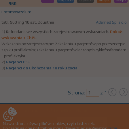
960
Cotrimoxazolum
tabl. 960 mg 10 szt. Doustnie
Adamed Sp. z o.o.
1) Refundacja we wszystkich zarejestrowanych wskazaniach.
Pokaż
wskazania z ChPL
Wskazania pozarejestracyjne: Zakażenia u pacjentów po przeszczepie
szpiku profilaktyka; zakażenia u pacjentów leczonych cyklofosfamidem
- profilaktyka
2)
Pacjenci 65+
3)
Pacjenci do ukończenia 18 roku życia
Strona:
z
1
biuro@lekseek.com
+22 350 00 06
LekSeek ® Polska © 2026
Nasza strona używa plików cookies, czyli ciasteczek.
Do czego są one potrzebne mogą dowiedzieć się Państwo
tutaj