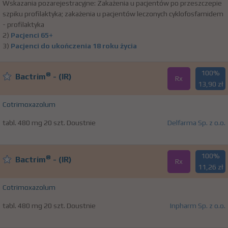
Wskazania pozarejestracyjne: Zakażenia u pacjentów po przeszczepie
szpiku profilaktyka; zakażenia u pacjentów leczonych cyklofosfamidem
- profilaktyka
2)
Pacjenci 65+
3)
Pacjenci do ukończenia 18 roku życia
100%
®
Bactrim
- (IR)
Rx
13,90 zł
Cotrimoxazolum
tabl. 480 mg 20 szt. Doustnie
Delfarma Sp. z o.o.
100%
®
Bactrim
- (IR)
Rx
11,26 zł
Cotrimoxazolum
tabl. 480 mg 20 szt. Doustnie
Inpharm Sp. z o.o.