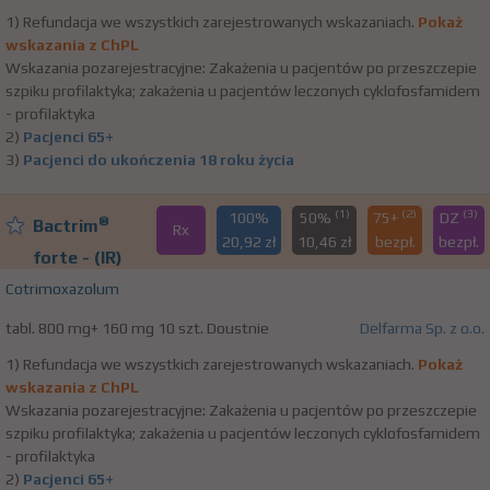
1) Refundacja we wszystkich zarejestrowanych wskazaniach.
Pokaż
wskazania z ChPL
Wskazania pozarejestracyjne: Zakażenia u pacjentów po przeszczepie
szpiku profilaktyka; zakażenia u pacjentów leczonych cyklofosfamidem
- profilaktyka
2)
Pacjenci 65+
3)
Pacjenci do ukończenia 18 roku życia
(1)
(2)
(3)
100%
50%
75+
DZ
®
Bactrim
Rx
20,92 zł
10,46 zł
bezpł.
bezpł.
forte - (IR)
Cotrimoxazolum
tabl. 800 mg+ 160 mg 10 szt. Doustnie
Delfarma Sp. z o.o.
1) Refundacja we wszystkich zarejestrowanych wskazaniach.
Pokaż
wskazania z ChPL
Wskazania pozarejestracyjne: Zakażenia u pacjentów po przeszczepie
szpiku profilaktyka; zakażenia u pacjentów leczonych cyklofosfamidem
- profilaktyka
2)
Pacjenci 65+