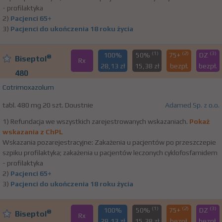
- profilaktyka
2)
Pacjenci 65+
3)
Pacjenci do ukończenia 18 roku życia
(1)
(2)
(3)
100%
50%
75+
DZ
®
Biseptol
Rx
28,13 zł
15,38 zł
bezpł.
bezpł.
480
Cotrimoxazolum
tabl. 480 mg 20 szt. Doustnie
Adamed Sp. z o.o.
1) Refundacja we wszystkich zarejestrowanych wskazaniach.
Pokaż
wskazania z ChPL
Wskazania pozarejestracyjne: Zakażenia u pacjentów po przeszczepie
szpiku profilaktyka; zakażenia u pacjentów leczonych cyklofosfamidem
- profilaktyka
2)
Pacjenci 65+
3)
Pacjenci do ukończenia 18 roku życia
(1)
(2)
(3)
100%
50%
75+
DZ
®
Biseptol
Rx
28,13 zł
15,38 zł
bezpł.
bezpł.