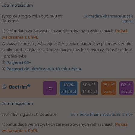
Cotrimoxazolum
syrop 240 mg/5 ml 1 but. 100 ml
Eumedica Pharmaceuticals
Doustnie
GmbH
1) Refundacja we wszystkich zarejestrowanych wskazaniach.
Pokaż
wskazania z ChPL
Wskazania pozarejestracyjne: Zakażenia u pacjentów po przeszczepie
szpiku profilaktyka; zakażenia u pacjentów leczonych cyklofosfamidem
- profilaktyka
2)
Pacjenci 65+
3)
Pacjenci do ukończenia 18 roku życia
(1)
(2)
(3)
100%
50%
75+
DZ
®
Bactrim
Rx
22,09 zł
11,05 zł
bezpł.
bezpł.
Cotrimoxazolum
tabl. 480 mg 20 szt. Doustnie
Eumedica Pharmaceuticals GmbH
1) Refundacja we wszystkich zarejestrowanych wskazaniach.
Pokaż
wskazania z ChPL