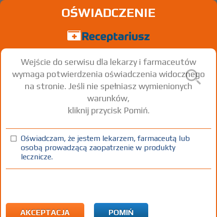
OŚWIADCZENIE
Wejście do serwisu dla lekarzy i farmaceutów
wymaga potwierdzenia oświadczenia widocznego
na stronie. Jeśli nie spełniasz wymienionych
warunków,
kliknij przycisk Pomiń.
®
Bactrim
; -forte - (IR)
Co-trimoxazole
Oświadczam, że jestem lekarzem, farmaceutą lub
osobą prowadzącą zaopatrzenie w produkty
tabl.
480 mg
20 szt.
Doustnie
lecznicze.
100%
Rx
11,26
1) Refundacja we wszystkich zarejestrowanych wskazaniach. (Patrz
wskazania przy opisie leku) Wskazania pozarejestracyjne: Zakażenia
AKCEPTACJA
POMIŃ
u pacjentów po przeszczepie szpiku profilaktyka; zakażenia u