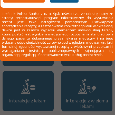
pacjentów leczonych cyklofosfamidem - profilaktyka
Pokaż
wskazania chpl.
2)
Pacjenci 65+
LekSeek Polska Spółka z o. o. Sp.k. oświadcza, że udostępniany ze
strony: receptuariusz.pl program informatyczny do wystawiania
3)
Pacjenci do ukończenia 18 roku życia
recept jest tylko narzędziem pomocniczym ułatwiającym
sporządzenie recepty, a zastosowanie konkretnego leku w określonej
dawce jest w każdym wypadku elementem indywidualnej terapii,
której postać jest wynikiem medycznego rozpoznania stanu zdrowia
danego pacjenta dokonanego przez lekarza medycyny i na jego
wyłączną odpowiedzialność zarówno pod względem medycznym, jak i
formalnej zgodności wystawianej recepty z właściwymi przepisami i
wymaganiami instytucji publicznoprawnych zajmujących się
organizacją, regulacją i finansowaniem rynku usług medycznych.
Wszystkie dawki leku
ATC
Interakcje z lekami
Interakcje z wieloma
lekami