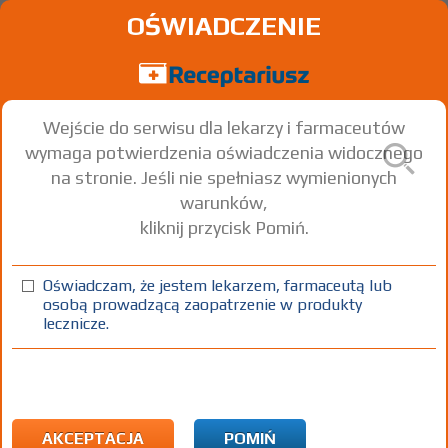
OŚWIADCZENIE
Wejście do serwisu dla lekarzy i farmaceutów
wymaga potwierdzenia oświadczenia widocznego
na stronie. Jeśli nie spełniasz wymienionych
warunków,
kliknij przycisk Pomiń.
Oświadczam, że jestem lekarzem, farmaceutą lub
osobą prowadzącą zaopatrzenie w produkty
lecznicze.
Znaleziono wyników:
13
Strona
1 z 1
Kopiuj adres strony
ICD10:
A Wybrane choroby zakaźne i pasożytnicze
A43 Choroba zakaźna wywołana przez Nocardia
AKCEPTACJA
POMIŃ
[nokardioza]