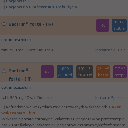
2)
Pacjenci 65+
3)
Pacjenci do ukończenia 18 roku życia
100%
®
Bactrim
forte - (IR)
Rx
9,20 zł
Cotrimoxazolum
tabl. 960 mg 10 szt. Doustnie
Inpharm Sp. z o.o.
(1)
(2)
(3)
100%
50%
75+
DZ
®
Bactrim
Rx
20,98 zł
10,49 zł
bezpł.
bezpł.
forte - (IR)
Cotrimoxazolum
tabl. 960 mg 10 szt. Doustnie
Inpharm Sp. z o.o.
1) Refundacja we wszystkich zarejestrowanych wskazaniach.
Pokaż
wskazania z ChPL
Wskazania pozarejestracyjne: Zakażenia u pacjentów po przeszczepie
szpiku profilaktyka; zakażenia u pacjentów leczonych cyklofosfamidem