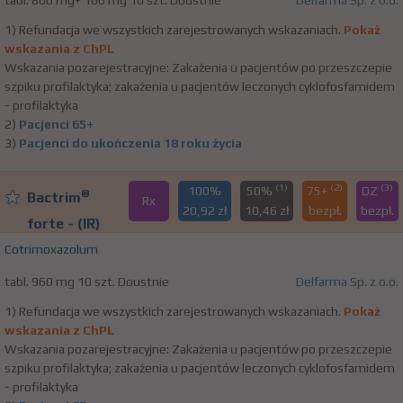
tabl. 800 mg+ 160 mg 10 szt. Doustnie
Delfarma Sp. z o.o.
1) Refundacja we wszystkich zarejestrowanych wskazaniach.
Pokaż
wskazania z ChPL
Wskazania pozarejestracyjne: Zakażenia u pacjentów po przeszczepie
szpiku profilaktyka; zakażenia u pacjentów leczonych cyklofosfamidem
- profilaktyka
2)
Pacjenci 65+
3)
Pacjenci do ukończenia 18 roku życia
(1)
(2)
(3)
100%
50%
75+
DZ
®
Bactrim
Rx
20,92 zł
10,46 zł
bezpł.
bezpł.
forte - (IR)
Cotrimoxazolum
tabl. 960 mg 10 szt. Doustnie
Delfarma Sp. z o.o.
1) Refundacja we wszystkich zarejestrowanych wskazaniach.
Pokaż
wskazania z ChPL
Wskazania pozarejestracyjne: Zakażenia u pacjentów po przeszczepie
szpiku profilaktyka; zakażenia u pacjentów leczonych cyklofosfamidem
- profilaktyka