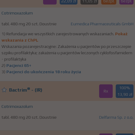
22,09 zł
11,05 zł
bezpł.
bezpł.
Cotrimoxazolum
tabl. 480 mg 20 szt. Doustnie
Eumedica Pharmaceuticals GmbH
1) Refundacja we wszystkich zarejestrowanych wskazaniach.
Pokaż
wskazania z ChPL
Wskazania pozarejestracyjne: Zakażenia u pacjentów po przeszczepie
szpiku profilaktyka; zakażenia u pacjentów leczonych cyklofosfamidem
- profilaktyka
2)
Pacjenci 65+
3)
Pacjenci do ukończenia 18 roku życia
100%
®
Bactrim
- (IR)
Rx
13,90 zł
Cotrimoxazolum
tabl. 480 mg 20 szt. Doustnie
Delfarma Sp. z o.o.