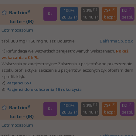
(1)
(2)
(3)
100%
50%
75+
DZ
®
Bactrim
Rx
20,92 zł
10,46 zł
bezpł.
bezpł.
forte - (IR)
Cotrimoxazolum
tabl. 800 mg+ 160 mg 10 szt. Doustnie
Delfarma Sp. z o.o.
1) Refundacja we wszystkich zarejestrowanych wskazaniach.
Pokaż
wskazania z ChPL
Wskazania pozarejestracyjne: Zakażenia u pacjentów po przeszczepie
szpiku profilaktyka; zakażenia u pacjentów leczonych cyklofosfamidem
- profilaktyka
2)
Pacjenci 65+
3)
Pacjenci do ukończenia 18 roku życia
(1)
(2)
(3)
100%
50%
75+
DZ
®
Bactrim
Rx
20,92 zł
10,46 zł
bezpł.
bezpł.
forte - (IR)
Cotrimoxazolum