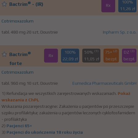
100%
®
Bactrim
- (IR)
Rx
11,26 zł
Cotrimoxazolum
tabl. 480 mg 20 szt. Doustnie
Inpharm Sp. z o.o.
(1)
(2)
(3)
100%
50%
75+
DZ
®
Bactrim
Rx
22,09 zł
11,05 zł
bezpł.
bezpł.
forte
Cotrimoxazolum
tabl. 960 mg 10 szt. Doustnie
Eumedica Pharmaceuticals GmbH
1) Refundacja we wszystkich zarejestrowanych wskazaniach.
Pokaż
wskazania z ChPL
Wskazania pozarejestracyjne: Zakażenia u pacjentów po przeszczepie
szpiku profilaktyka; zakażenia u pacjentów leczonych cyklofosfamidem
- profilaktyka
2)
Pacjenci 65+
3)
Pacjenci do ukończenia 18 roku życia