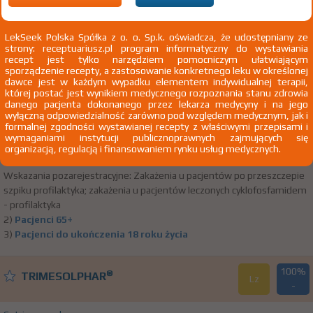
LekSeek Polska Spółka z o. o. Sp.k. oświadcza, że udostępniany ze
(1)
(2)
(3)
100%
50%
75+
DZ
®
Biseptol
strony: receptuariusz.pl program informatyczny do wystawiania
Rx
15,35 zł
6,91 zł
bezpł.
bezpł.
recept jest tylko narzędziem pomocniczym ułatwiającym
sporządzenie recepty, a zastosowanie konkretnego leku w określonej
dawce jest w każdym wypadku elementem indywidualnej terapii,
Cotrimoxazolum
której postać jest wynikiem medycznego rozpoznania stanu zdrowia
danego pacjenta dokonanego przez lekarza medycyny i na jego
zaw. doust. 240 mg/5 ml 1 but. 100 ml
Zakłady Farmaceutyczne
wyłączną odpowiedzialność zarówno pod względem medycznym, jak i
Doustnie
Polpharma SA
formalnej zgodności wystawianej recepty z właściwymi przepisami i
wymaganiami instytucji publicznoprawnych zajmujących się
1) Refundacja we wszystkich zarejestrowanych wskazaniach.
Pokaż
organizacją, regulacją i finansowaniem rynku usług medycznych.
wskazania z ChPL
Wskazania pozarejestracyjne: Zakażenia u pacjentów po przeszczepie
szpiku profilaktyka; zakażenia u pacjentów leczonych cyklofosfamidem
- profilaktyka
2)
Pacjenci 65+
3)
Pacjenci do ukończenia 18 roku życia
100%
®
TRIMESOLPHAR
Lz
-