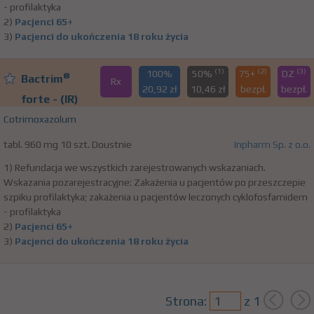
- profilaktyka
2)
Pacjenci 65+
3)
Pacjenci do ukończenia 18 roku życia
(1)
(2)
(3)
100%
50%
75+
DZ
®
Bactrim
Rx
20,92 zł
10,46 zł
bezpł.
bezpł.
forte - (IR)
Cotrimoxazolum
tabl. 960 mg 10 szt. Doustnie
Inpharm Sp. z o.o.
1) Refundacja we wszystkich zarejestrowanych wskazaniach.
Wskazania pozarejestracyjne: Zakażenia u pacjentów po przeszczepie
szpiku profilaktyka; zakażenia u pacjentów leczonych cyklofosfamidem
- profilaktyka
2)
Pacjenci 65+
3)
Pacjenci do ukończenia 18 roku życia
Strona:
z
1