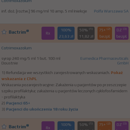
Cotrimoxazolum
inf. doż. [roztw.] 96 mg/ml 10 amp. 5 ml Iniekcje
Polfa Warszawa SA
(1)
(2)
(3)
100%
50%
75+
DZ
®
Bactrim
Rx
23,63 zł
11,82 zł
bezpł.
bezpł.
Cotrimoxazolum
syrop 240 mg/5 ml 1 but. 100 ml
Eumedica Pharmaceuticals
Doustnie
GmbH
1) Refundacja we wszystkich zarejestrowanych wskazaniach.
Pokaż
wskazania z ChPL
Wskazania pozarejestracyjne: Zakażenia u pacjentów po przeszczepie
szpiku profilaktyka; zakażenia u pacjentów leczonych cyklofosfamidem
- profilaktyka
2)
Pacjenci 65+
3)
Pacjenci do ukończenia 18 roku życia
(1)
(2)
(3)
100%
50%
75+
DZ
®
Bactrim
Rx