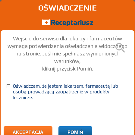
OŚWIADCZENIE
Wejście do serwisu dla lekarzy i farmaceutów
wymaga potwierdzenia oświadczenia widocznego
na stronie. Jeśli nie spełniasz wymienionych
warunków,
kliknij przycisk Pomiń.
®
Bactrim
; -forte - (IR)
Co-trimoxazole
Oświadczam, że jestem lekarzem, farmaceutą lub
osobą prowadzącą zaopatrzenie w produkty
tabl.
960 mg
10 szt.
Doustnie
lecznicze.
(1)
(2)
(3)
100%
50%
75+
DZ
Rx
20,98
10,49
bezpł.
bezpł.
1) Refundacja we wszystkich zarejestrowanych wskazaniach. (Patrz
wskazania przy opisie leku) Wskazania pozarejestracyjne: Zakażenia
AKCEPTACJA
POMIŃ
u pacjentów po przeszczepie szpiku profilaktyka; zakażenia u