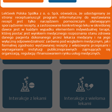
pacjentów leczonych cyklofosfamidem - profilaktyka
Pokaż
wskazania chpl.
2)
Pacjenci 65+
LekSeek Polska Spółka z o. o. Sp.k. oświadcza, że udostępniany ze
strony: receptuariusz.pl program informatyczny do wystawiania
3)
Pacjenci do ukończenia 18 roku życia
recept jest tylko narzędziem pomocniczym ułatwiającym
sporządzenie recepty, a zastosowanie konkretnego leku w określonej
dawce jest w każdym wypadku elementem indywidualnej terapii,
której postać jest wynikiem medycznego rozpoznania stanu zdrowia
danego pacjenta dokonanego przez lekarza medycyny i na jego
wyłączną odpowiedzialność zarówno pod względem medycznym, jak i
formalnej zgodności wystawianej recepty z właściwymi przepisami i
wymaganiami instytucji publicznoprawnych zajmujących się
organizacją, regulacją i finansowaniem rynku usług medycznych.
Wszystkie dawki leku
ATC
Interakcje z lekami
Interakcje z wieloma
lekami