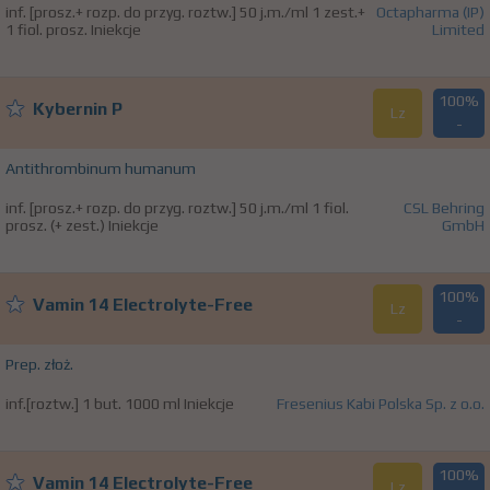
inf. [prosz.+ rozp. do przyg. roztw.] 50 j.m./ml 1 zest.+
Octapharma (IP)
1 fiol. prosz. Iniekcje
Limited
100%
Kybernin P
Lz
-
Antithrombinum humanum
inf. [prosz.+ rozp. do przyg. roztw.] 50 j.m./ml 1 fiol.
CSL Behring
prosz. (+ zest.) Iniekcje
GmbH
100%
Vamin 14 Electrolyte-Free
Lz
-
Prep. złoż.
inf.[roztw.] 1 but. 1000 ml Iniekcje
Fresenius Kabi Polska Sp. z o.o.
100%
Vamin 14 Electrolyte-Free
Lz