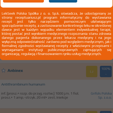
A26.7 Posocznica wywołana przez Erysipelothrix
LekSeek Polska Spółka z o. o. Sp.k. oświadcza, że udostępniany ze
strony: receptuariusz.pl program informatyczny do wystawiania
recept jest tylko narzędziem pomocniczym ułatwiającym
100%
Anbinex
sporządzenie recepty, a zastosowanie konkretnego leku w określonej
Lz
-
dawce jest w każdym wypadku elementem indywidualnej terapii,
której postać jest wynikiem medycznego rozpoznania stanu zdrowia
danego pacjenta dokonanego przez lekarza medycyny i na jego
Antithrombinum humanum
wyłączną odpowiedzialność zarówno pod względem medycznym, jak i
formalnej zgodności wystawianej recepty z właściwymi przepisami i
inf. [prosz.+ rozp. do przyg. roztw.] 500 j.m. 1 fiol. prosz.+
Grifols Polska
wymaganiami instytucji publicznoprawnych zajmujących się
1 amp.-strzyk. 10 ml+ zest. Iniekcje
Sp. z.o.o.
organizacją, regulacją i finansowaniem rynku usług medycznych.
100%
Anbinex
Lz
-
Antithrombinum humanum
inf. [prosz.+ rozp. do przyg. roztw.] 1000 j.m. 1 fiol.
Grifols Polska
prosz.+ 1 amp.-strzyk. 20 ml+ zest. Iniekcje
Sp. z.o.o.