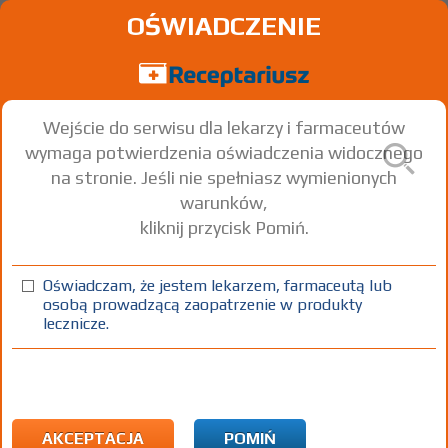
OŚWIADCZENIE
Wejście do serwisu dla lekarzy i farmaceutów
wymaga potwierdzenia oświadczenia widocznego
na stronie. Jeśli nie spełniasz wymienionych
warunków,
kliknij przycisk Pomiń.
Oświadczam, że jestem lekarzem, farmaceutą lub
osobą prowadzącą zaopatrzenie w produkty
lecznicze.
Znaleziono wyników:
10
Strona
1 z 1
Kopiuj adres strony
ICD10:
A Wybrane choroby zakaźne i pasożytnicze
A26 Choroba zakaźna wywołana przez Erysipelothrix
AKCEPTACJA
POMIŃ
rhusiopathiae [różyca]