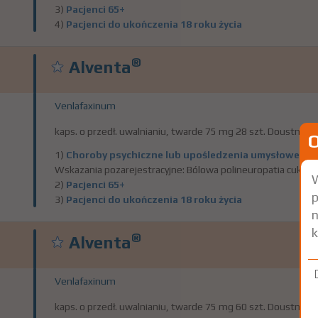
3)
Pacjenci 65+
4)
Pacjenci do ukończenia 18 roku życia
®
Alventa
Venlafaxinum
kaps. o przedł. uwalnianiu, twarde 75 mg 28 szt. Doustnie
1)
Choroby psychiczne lub upośledzenia umysłowe
Pok
Wskazania pozarejestracyjne: Bólowa polineuropatia cukrzyc
W
2)
Pacjenci 65+
p
3)
Pacjenci do ukończenia 18 roku życia
n
k
®
Alventa
Venlafaxinum
kaps. o przedł. uwalnianiu, twarde 75 mg 60 szt. Doustnie