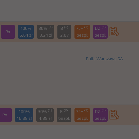
(1)
(2)
(3)
(4)
100%
30%
B
75+
DZ
Rx
6,64 zł
3,24 zł
2,07
bezpł.
bezpł.
Polfa Warszawa SA
(1)
(2)
(3)
(4)
100%
30%
B
75+
DZ
Rx
16,28 zł
4,39 zł
bezpł.
bezpł.
bezpł.