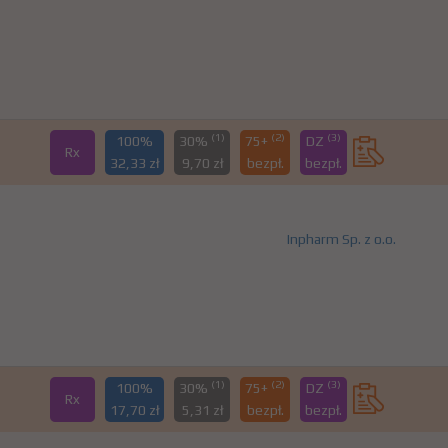
(1)
(2)
(3)
100%
30%
75+
DZ
Rx
32,33 zł
9,70 zł
bezpł.
bezpł.
Inpharm Sp. z o.o.
(1)
(2)
(3)
100%
30%
75+
DZ
Rx
17,70 zł
5,31 zł
bezpł.
bezpł.