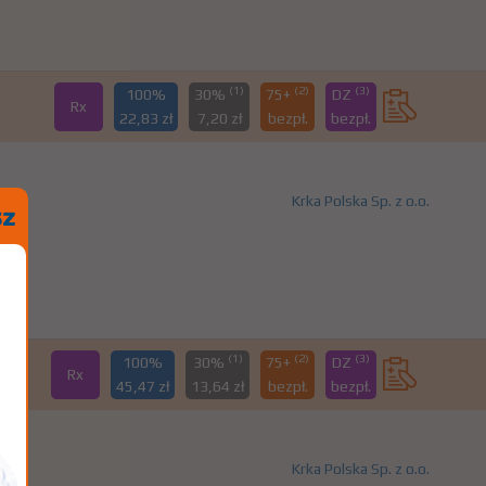
(1)
(2)
(3)
100%
30%
75+
DZ
Rx
22,83 zł
7,20 zł
bezpł.
bezpł.
Krka Polska Sp. z o.o.
(1)
(2)
(3)
100%
30%
75+
DZ
Rx
45,47 zł
13,64 zł
bezpł.
bezpł.
Krka Polska Sp. z o.o.