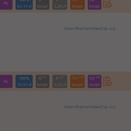
Rx
43,13 zł
bezpł.
3,20 zł
bezpł.
bezpł.
Orion Pharma Poland Sp. o.o.
(1)
(2)
(3)
(4)
100%
B
R
75+
DZ
Rx
70,91 zł
bezpł.
3,56 zł
bezpł.
bezpł.
Orion Pharma Poland Sp. o.o.