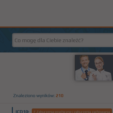
Znaleziono wyników:
210
ICD10:
F Zaburzenia psychiczne i zaburzenia zachowania