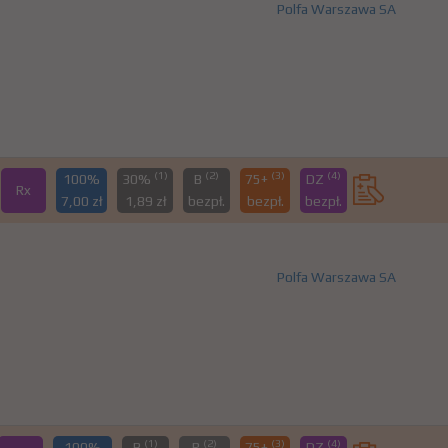
Polfa Warszawa SA
(1)
(2)
(3)
(4)
100%
30%
B
75+
DZ
Rx
7,00 zł
1,89 zł
bezpł.
bezpł.
bezpł.
Polfa Warszawa SA
(1)
(2)
(3)
(4)
100%
B
R
75+
DZ