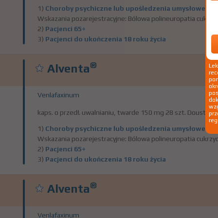
1)
Choroby psychiczne lub upośledzenia umysłowe
Pok
Wskazania pozarejestracyjne: Bólowa polineuropatia cukrzyc
2)
Pacjenci 65+
3)
Pacjenci do ukończenia 18 roku życia
®
Alventa
Le
rec
pom
okr
po
Venlafaxinum
dok
wzg
kaps. o przedł. uwalnianiu, twarde 150 mg 28 szt. Doustnie
prz
reg
1)
Choroby psychiczne lub upośledzenia umysłowe
Pok
Wskazania pozarejestracyjne: Bólowa polineuropatia cukrzyc
2)
Pacjenci 65+
3)
Pacjenci do ukończenia 18 roku życia
®
Alventa
Venlafaxinum