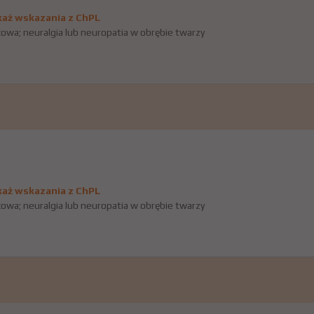
aż wskazania z ChPL
owa; neuralgia lub neuropatia w obrębie twarzy
aż wskazania z ChPL
owa; neuralgia lub neuropatia w obrębie twarzy