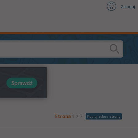
Zaloguj
Strona
1 z 7
Kopiuj adres strony