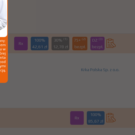
(1)
(2)
(3)
100%
30%
75+
DZ
ny:
Rx
ziem
42,61 zł
12,78 zł
bezpł.
bezpł.
ku w
órej
nta
 pod
wymi
Krka Polska Sp. z o.o.
cją,
100%
Rx
85,67 zł