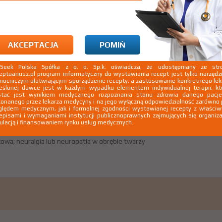
aż wskazania z ChPL
owa; neuralgia lub neuropatia w obrębie twarzy
AKCEPTACJA
POMIŃ
kSeek Polska Spółka z o. o. Sp.k. oświadcza, że udostępniany ze stro
eptuariusz.pl program informatyczny do wystawiania recept jest tylko narzęd
ocniczym ułatwiającym sporządzenie recepty, a zastosowanie konkretnego le
eślonej dawce jest w każdym wypadku elementem indywidualnej terapii, kt
stać jest wynikiem medycznego rozpoznania stanu zdrowia danego pacje
onanego przez lekarza medycyny i na jego wyłączną odpowiedzialność zarówno
lędem medycznym, jak i formalnej zgodności wystawianej recepty z właści
episami i wymaganiami instytucji publicznoprawnych zajmujących się organiza
ulacją i finansowaniem rynku usług medycznych.
aż wskazania z ChPL
owa; neuralgia lub neuropatia w obrębie twarzy