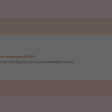
aż wskazania z ChPL
owa; neuralgia lub neuropatia w obrębie twarzy