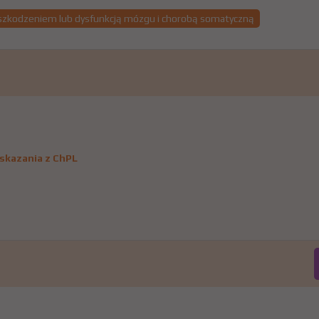
szkodzeniem lub dysfunkcją mózgu i chorobą somatyczną
skazania z ChPL