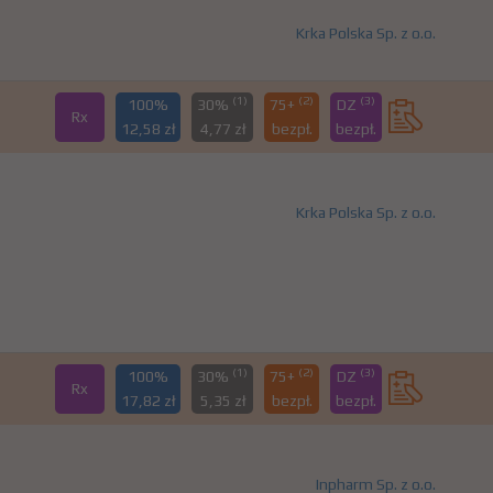
Krka Polska Sp. z o.o.
(1)
(2)
(3)
100%
30%
75+
DZ
Rx
12,58 zł
4,77 zł
bezpł.
bezpł.
Krka Polska Sp. z o.o.
(1)
(2)
(3)
100%
30%
75+
DZ
Rx
17,82 zł
5,35 zł
bezpł.
bezpł.
Inpharm Sp. z o.o.