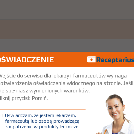
OŚWIADCZENIE
aż wskazania z ChPL
owa; neuralgia lub neuropatia w obrębie twarzy
ejście do serwisu dla lekarzy i farmaceutów wymaga
otwierdzenia oświadczenia widocznego na stronie. Jeśli
ie spełniasz wymienionych warunków,
liknij przycisk Pomiń.
Oświadczam, że jestem lekarzem,
farmaceutą lub osobą prowadzącą
zaopatrzenie w produkty lecznicze.