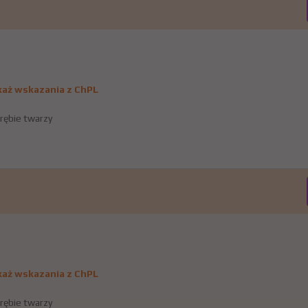
aż wskazania z ChPL
rębie twarzy
aż wskazania z ChPL
rębie twarzy