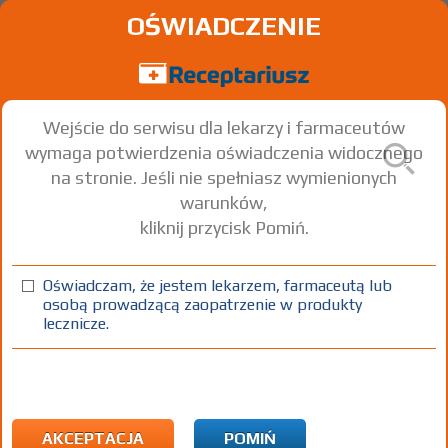
OŚWIADCZENIE
Wejście do serwisu dla lekarzy i farmaceutów
wymaga potwierdzenia oświadczenia widocznego
na stronie. Jeśli nie spełniasz wymienionych
warunków,
kliknij przycisk Pomiń.
Oświadczam, że jestem lekarzem, farmaceutą lub
osobą prowadzącą zaopatrzenie w produkty
lecznicze.
Znaleziono wyników:
152
Strona
1 z 6
Kopiuj adres strony
ICD10:
F Zaburzenia psychiczne i zaburzenia zachowania
F07 Zaburzenia osobowości i zachowania
AKCEPTACJA
POMIŃ
spowodowane chorobą, uszkodzeniem lub dysfunkcją