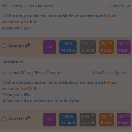
tabl. 20 mg 30 szt. Doustnie
Vipharm SA
1)
Choroby psychiczne lub upośledzenia umysłowe
Pokaż
wskazania z ChPL
2)
Pacjenci 65+
(1)
(2)
(3)
100%
30%
75+
DZ
®
Asentra
Rx
14,24 zł
5,09 zł
bezpł.
bezpł.
Sertralinum
tabl. powl. 50 mg 28 szt. Doustnie
Krka Polska Sp. z o.o.
1)
Choroby psychiczne lub upośledzenia umysłowe
Pokaż
wskazania z ChPL
2)
Pacjenci 65+
3)
Pacjenci do ukończenia 18 roku życia
(1)
(2)
(3)
100%
30%
75+
DZ
®
Asentra
Rx
27,04 zł
8,75 zł
bezpł.
bezpł.