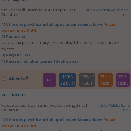
tabl. o przedł. uwalnianiu 500 mg 100 szt.
Orion Pharma Poland Sp.
Doustnie
o.o.
1)
Choroby psychiczne lub upośledzenia umysłowe
Pokaż
wskazania z ChPL
2)
Padaczka
Wskazania pozarejestracyjne: Neuralgia lub neuropatia w obrębie
twarzy
3)
Pacjenci 65+
4)
Pacjenci do ukończenia 18 roku życia
(1)
(2)
(3)
100%
30%
75+
DZ
®
Alventa
Rx
22,83 zł
7,20 zł
bezpł.
bezpł.
Venlafaxinum
kaps. o przedł. uwalnianiu, twarde 75 mg 28 szt.
Krka Polska Sp. z
Doustnie
o.o.
1)
Choroby psychiczne lub upośledzenia umysłowe
Pokaż
wskazania z ChPL