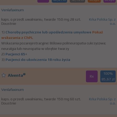
Venlafaxinum
kaps. o przedł. uwalnianiu, twarde 150 mg 28 szt.
Krka Polska Sp. z
Doustnie
o.o.
1)
Choroby psychiczne lub upośledzenia umysłowe
Pokaż
wskazania z ChPL
Wskazania pozarejestracyjne: Bólowa polineuropatia cukrzycowa;
neuralgia lub neuropatia w obrębie twarzy
2)
Pacjenci 65+
3)
Pacjenci do ukończenia 18 roku życia
100%
®
Alventa
Rx
85,67 zł
Venlafaxinum
kaps. o przedł. uwalnianiu, twarde 150 mg 60 szt.
Krka Polska Sp. z
Doustnie
o.o.