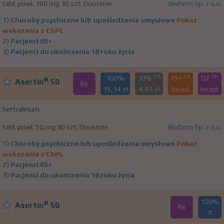
tabl. powl. 100 mg 30 szt. Doustnie
Biofarm Sp. z o.o.
1)
Choroby psychiczne lub upośledzenia umysłowe
Pokaż
wskazania z ChPL
2)
Pacjenci 65+
3)
Pacjenci do ukończenia 18 roku życia
(1)
(2)
(3)
100%
30%
75+
DZ
®
Asertin
50
Rx
15,14 zł
4,81 zł
bezpł.
bezpł.
Sertralinum
tabl. powl. 50 mg 30 szt. Doustnie
Biofarm Sp. z o.o.
1)
Choroby psychiczne lub upośledzenia umysłowe
Pokaż
wskazania z ChPL
2)
Pacjenci 65+
3)
Pacjenci do ukończenia 18 roku życia
100%
®
Asertin
50
Rx
X