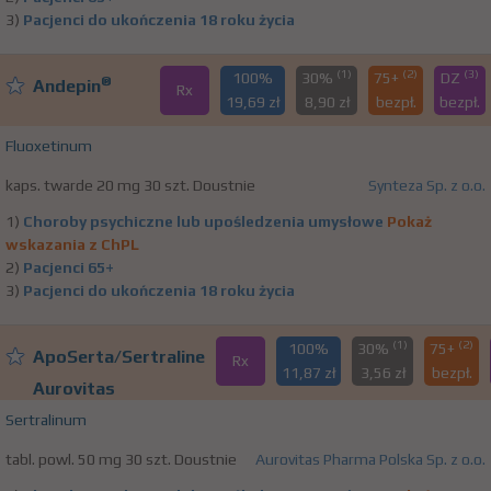
3)
Pacjenci do ukończenia 18 roku życia
(1)
(2)
(3)
100%
30%
75+
DZ
®
Andepin
Rx
19,69 zł
8,90 zł
bezpł.
bezpł.
Fluoxetinum
kaps. twarde 20 mg 30 szt. Doustnie
Synteza Sp. z o.o.
1)
Choroby psychiczne lub upośledzenia umysłowe
Pokaż
wskazania z ChPL
2)
Pacjenci 65+
3)
Pacjenci do ukończenia 18 roku życia
(1)
(2)
100%
30%
75+
ApoSerta/Sertraline
Rx
11,87 zł
3,56 zł
bezpł.
Aurovitas
Sertralinum
tabl. powl. 50 mg 30 szt. Doustnie
Aurovitas Pharma Polska Sp. z o.o.