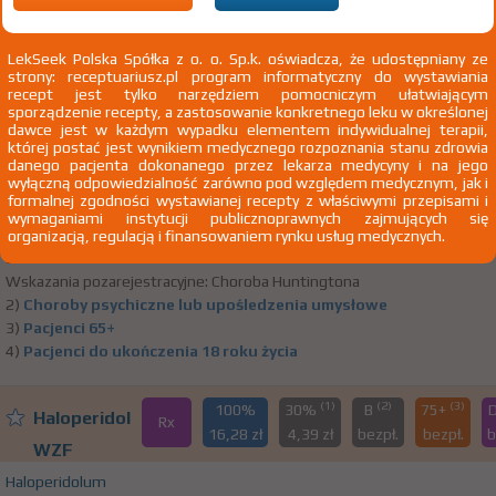
mózgu
LekSeek Polska Spółka z o. o. Sp.k. oświadcza, że udostępniany ze
strony: receptuariusz.pl program informatyczny do wystawiania
(1)
(2)
(3)
100%
30%
B
75+
D
Haloperidol
recept jest tylko narzędziem pomocniczym ułatwiającym
Rx
6,64 zł
3,24 zł
2,07
bezpł.
be
sporządzenie recepty, a zastosowanie konkretnego leku w określonej
WZF
dawce jest w każdym wypadku elementem indywidualnej terapii,
której postać jest wynikiem medycznego rozpoznania stanu zdrowia
Haloperidolum
danego pacjenta dokonanego przez lekarza medycyny i na jego
wyłączną odpowiedzialność zarówno pod względem medycznym, jak i
tabl. 1 mg 40 szt. Doustnie
Polfa Warszawa SA
formalnej zgodności wystawianej recepty z właściwymi przepisami i
wymaganiami instytucji publicznoprawnych zajmujących się
1)
Tylko we wskazaniach pozarejestracyjnych
Pokaż wskazania
organizacją, regulacją i finansowaniem rynku usług medycznych.
z ChPL
Wskazania pozarejestracyjne: Choroba Huntingtona
2)
Choroby psychiczne lub upośledzenia umysłowe
3)
Pacjenci 65+
4)
Pacjenci do ukończenia 18 roku życia
(1)
(2)
(3)
100%
30%
B
75+
Haloperidol
Rx
16,28 zł
4,39 zł
bezpł.
bezpł.
b
WZF
Haloperidolum