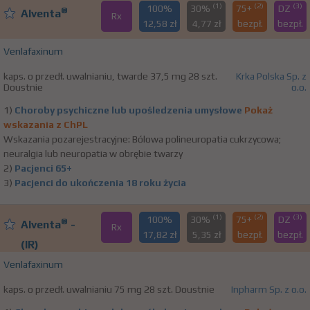
(1)
(2)
(3)
100%
30%
75+
DZ
®
Alventa
Rx
12,58 zł
4,77 zł
bezpł.
bezpł.
Venlafaxinum
kaps. o przedł. uwalnianiu, twarde 37,5 mg 28 szt.
Krka Polska Sp. z
Doustnie
o.o.
1)
Choroby psychiczne lub upośledzenia umysłowe
Pokaż
wskazania z ChPL
Wskazania pozarejestracyjne: Bólowa polineuropatia cukrzycowa;
neuralgia lub neuropatia w obrębie twarzy
2)
Pacjenci 65+
3)
Pacjenci do ukończenia 18 roku życia
(1)
(2)
(3)
100%
30%
75+
DZ
®
Alventa
-
Rx
17,82 zł
5,35 zł
bezpł.
bezpł.
(IR)
Venlafaxinum
kaps. o przedł. uwalnianiu 75 mg 28 szt. Doustnie
Inpharm Sp. z o.o.