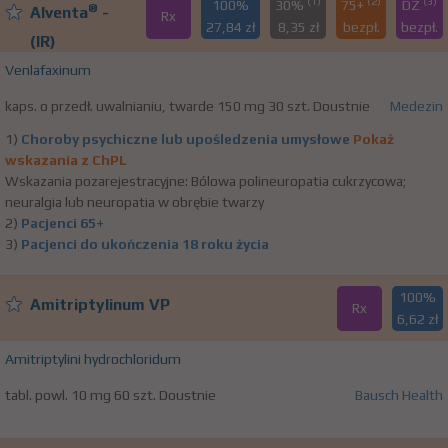
(1)
(2)
(3)
100%
30%
75+
DZ
®
Alventa
-
Rx
27,84 zł
8,35 zł
bezpł.
bezpł.
(IR)
Venlafaxinum
kaps. o przedł. uwalnianiu, twarde 150 mg 30 szt. Doustnie
Medezin
1)
Choroby psychiczne lub upośledzenia umysłowe
Pokaż
wskazania z ChPL
Wskazania pozarejestracyjne: Bólowa polineuropatia cukrzycowa;
neuralgia lub neuropatia w obrębie twarzy
2)
Pacjenci 65+
3)
Pacjenci do ukończenia 18 roku życia
100%
Amitriptylinum VP
Rx
6,62 zł
Amitriptylini hydrochloridum
tabl. powl. 10 mg 60 szt. Doustnie
Bausch Health