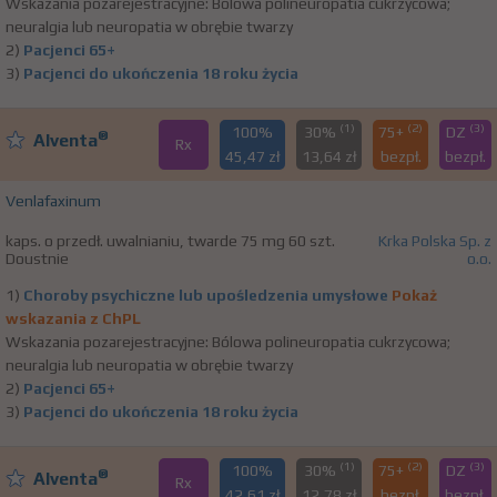
Wskazania pozarejestracyjne: Bólowa polineuropatia cukrzycowa;
neuralgia lub neuropatia w obrębie twarzy
2)
Pacjenci 65+
3)
Pacjenci do ukończenia 18 roku życia
(1)
(2)
(3)
100%
30%
75+
DZ
®
Alventa
Rx
45,47 zł
13,64 zł
bezpł.
bezpł.
Venlafaxinum
kaps. o przedł. uwalnianiu, twarde 75 mg 60 szt.
Krka Polska Sp. z
Doustnie
o.o.
1)
Choroby psychiczne lub upośledzenia umysłowe
Pokaż
wskazania z ChPL
Wskazania pozarejestracyjne: Bólowa polineuropatia cukrzycowa;
neuralgia lub neuropatia w obrębie twarzy
2)
Pacjenci 65+
3)
Pacjenci do ukończenia 18 roku życia
(1)
(2)
(3)
100%
30%
75+
DZ
®
Alventa
Rx
42,61 zł
12,78 zł
bezpł.
bezpł.