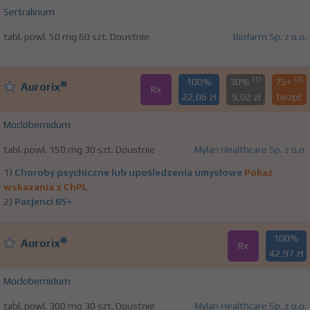
Sertralinum
tabl. powl. 50 mg 60 szt. Doustnie
Biofarm Sp. z o.o.
(1)
(2)
100%
30%
75+
®
Aurorix
Rx
22,06 zł
9,02 zł
bezpł.
Moclobemidum
tabl. powl. 150 mg 30 szt. Doustnie
Mylan Healthcare Sp. z o.o.
1)
Choroby psychiczne lub upośledzenia umysłowe
Pokaż
wskazania z ChPL
2)
Pacjenci 65+
100%
®
Aurorix
Rx
42,97 zł
Moclobemidum
tabl. powl. 300 mg 30 szt. Doustnie
Mylan Healthcare Sp. z o.o.