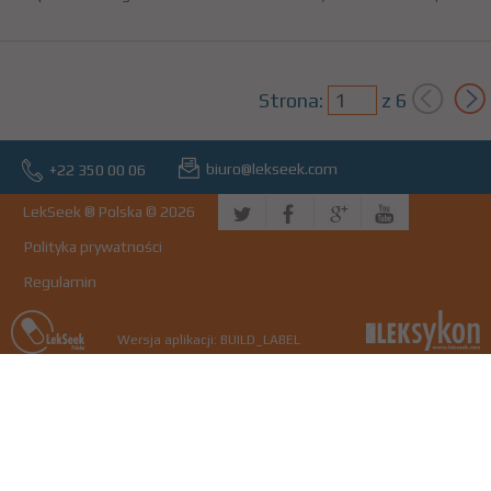
Strona:
z
6
biuro@lekseek.com
+22 350 00 06
LekSeek ® Polska © 2026
Polityka prywatności
Regulamin
Wersja aplikacji: BUILD_LABEL