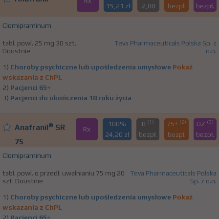
Rx
15,21 zł
2,80
bezpł.
bezpł.
Clomipraminum
tabl. powl. 25 mg 30 szt.
Teva Pharmaceuticals Polska Sp. z
Doustnie
o.o.
1)
Choroby psychiczne lub upośledzenia umysłowe
Pokaż
wskazania z ChPL
2)
Pacjenci 65+
3)
Pacjenci do ukończenia 18 roku życia
(1)
(2)
(3)
100%
B
75+
DZ
®
Anafranil
SR
Rx
24,20 zł
bezpł.
bezpł.
bezpł.
75
Clomipraminum
tabl. powl. o przedł. uwalnianiu 75 mg 20
Teva Pharmaceuticals Polska
szt. Doustnie
Sp. z o.o.
1)
Choroby psychiczne lub upośledzenia umysłowe
Pokaż
wskazania z ChPL
2)
Pacjenci 65+