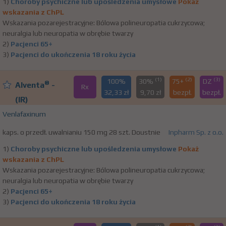
1)
Choroby psychiczne lub upośledzenia umysłowe
Pokaż
wskazania z ChPL
Wskazania pozarejestracyjne: Bólowa polineuropatia cukrzycowa;
neuralgia lub neuropatia w obrębie twarzy
2)
Pacjenci 65+
3)
Pacjenci do ukończenia 18 roku życia
(1)
(2)
(3)
100%
30%
75+
DZ
®
Alventa
-
Rx
32,33 zł
9,70 zł
bezpł.
bezpł.
(IR)
Venlafaxinum
kaps. o przedł. uwalnianiu 150 mg 28 szt. Doustnie
Inpharm Sp. z o.o.
1)
Choroby psychiczne lub upośledzenia umysłowe
Pokaż
wskazania z ChPL
Wskazania pozarejestracyjne: Bólowa polineuropatia cukrzycowa;
neuralgia lub neuropatia w obrębie twarzy
2)
Pacjenci 65+
3)
Pacjenci do ukończenia 18 roku życia