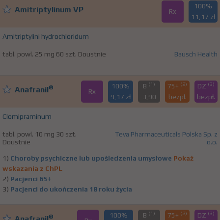
100%
Amitriptylinum VP
Rx
11,17 zł
Amitriptylini hydrochloridum
tabl. powl. 25 mg 60 szt. Doustnie
Bausch Health
(1)
(2)
(3)
100%
B
75+
DZ
®
Anafranil
Rx
9,17 zł
3,90
bezpł.
bezpł.
Clomipraminum
tabl. powl. 10 mg 30 szt.
Teva Pharmaceuticals Polska Sp. z
Doustnie
o.o.
1)
Choroby psychiczne lub upośledzenia umysłowe
Pokaż
wskazania z ChPL
2)
Pacjenci 65+
3)
Pacjenci do ukończenia 18 roku życia
(1)
(2)
(3)
100%
B
75+
DZ
®
Anafranil