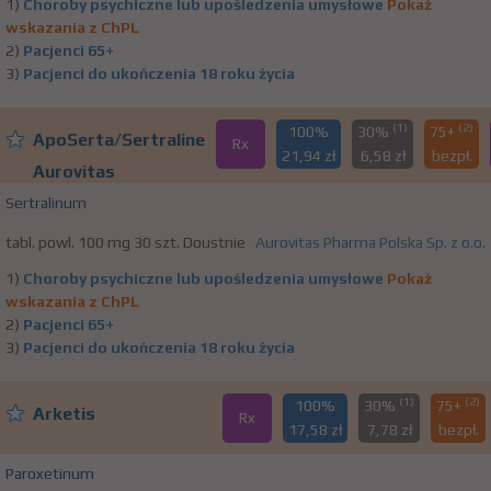
1)
Choroby psychiczne lub upośledzenia umysłowe
Pokaż
wskazania z ChPL
2)
Pacjenci 65+
3)
Pacjenci do ukończenia 18 roku życia
(1)
(2)
100%
30%
75+
ApoSerta/Sertraline
Rx
21,94 zł
6,58 zł
bezpł.
Aurovitas
Sertralinum
tabl. powl. 100 mg 30 szt. Doustnie
Aurovitas Pharma Polska Sp. z o.o.
1)
Choroby psychiczne lub upośledzenia umysłowe
Pokaż
wskazania z ChPL
2)
Pacjenci 65+
3)
Pacjenci do ukończenia 18 roku życia
(1)
(2)
100%
30%
75+
Arketis
Rx
17,58 zł
7,78 zł
bezpł.
Paroxetinum