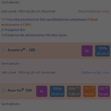
Sertralinum
tabl. powl. 100 mg 28 szt. Doustnie
Krka Polska Sp. z o.o.
1)
Choroby psychiczne lub upośledzenia umysłowe
Pokaż
wskazania z ChPL
2)
Pacjenci 65+
3)
Pacjenci do ukończenia 18 roku życia
100%
®
Asentra
- (IR)
Rx
20,69 zł
Sertralinum
tabl. powl. 100 mg 28 szt. Doustnie
Delfarma Sp. z o.o.
(1)
(2)
(3)
100%
30%
75+
DZ
®
Asertin
100
Rx
29,43 zł
8,85 zł
bezpł.
bezpł.
Sertralinum