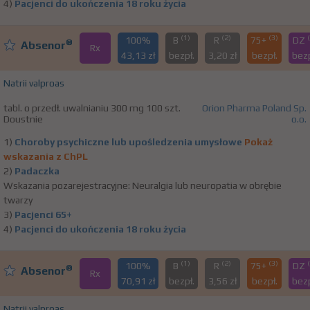
4)
Pacjenci do ukończenia 18 roku życia
(1)
(2)
(3)
100%
B
R
75+
DZ
®
Absenor
Rx
43,13 zł
bezpł.
3,20 zł
bezpł.
bezp
Natrii valproas
tabl. o przedł. uwalnianiu 300 mg 100 szt.
Orion Pharma Poland Sp.
Doustnie
o.o.
1)
Choroby psychiczne lub upośledzenia umysłowe
Pokaż
wskazania z ChPL
2)
Padaczka
Wskazania pozarejestracyjne: Neuralgia lub neuropatia w obrębie
twarzy
3)
Pacjenci 65+
4)
Pacjenci do ukończenia 18 roku życia
(1)
(2)
(3)
100%
B
R
75+
DZ
®
Absenor
Rx
70,91 zł
bezpł.
3,56 zł
bezpł.
bezp
Natrii valproas