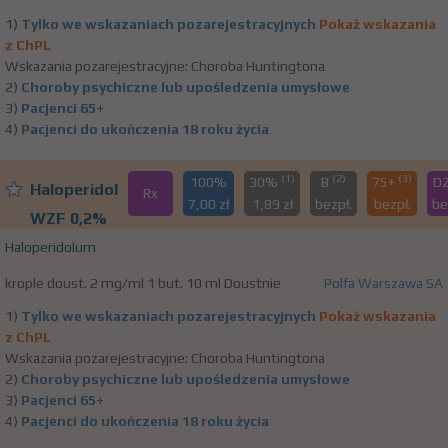
1)
Tylko we wskazaniach pozarejestracyjnych
Pokaż wskazania
z ChPL
Wskazania pozarejestracyjne: Choroba Huntingtona
2)
Choroby psychiczne lub upośledzenia umysłowe
3)
Pacjenci 65+
4)
Pacjenci do ukończenia 18 roku życia
(1)
(2)
(3)
100%
30%
B
75+
D
Haloperidol
Rx
7,00 zł
1,89 zł
bezpł.
bezpł.
be
WZF 0,2%
Haloperidolum
krople doust. 2 mg/ml 1 but. 10 ml Doustnie
Polfa Warszawa SA
1)
Tylko we wskazaniach pozarejestracyjnych
Pokaż wskazania
z ChPL
Wskazania pozarejestracyjne: Choroba Huntingtona
2)
Choroby psychiczne lub upośledzenia umysłowe
3)
Pacjenci 65+
4)
Pacjenci do ukończenia 18 roku życia