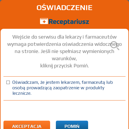
OŚWIADCZENIE
Wejście do serwisu dla lekarzy i farmaceutów
wymaga potwierdzenia oświadczenia widocznego
na stronie. Jeśli nie spełniasz wymienionych
warunków,
kliknij przycisk Pomiń.
Oświadczam, że jestem lekarzem, farmaceutą lub
osobą prowadzącą zaopatrzenie w produkty
lecznicze.
Znaleziono wyników:
153
Strona
1 z 6
Kopiuj adres strony
ICD10:
F Zaburzenia psychiczne i zaburzenia zachowania
F22 Uporczywe zaburzenia urojeniowe
AKCEPTACJA
POMIŃ