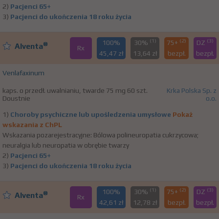
2)
Pacjenci 65+
3)
Pacjenci do ukończenia 18 roku życia
(1)
(2)
(3)
100%
30%
75+
DZ
®
Alventa
Rx
45,47 zł
13,64 zł
bezpł.
bezpł.
Venlafaxinum
kaps. o przedł. uwalnianiu, twarde 75 mg 60 szt.
Krka Polska Sp. z
Doustnie
o.o.
1)
Choroby psychiczne lub upośledzenia umysłowe
Pokaż
wskazania z ChPL
Wskazania pozarejestracyjne: Bólowa polineuropatia cukrzycowa;
neuralgia lub neuropatia w obrębie twarzy
2)
Pacjenci 65+
3)
Pacjenci do ukończenia 18 roku życia
(1)
(2)
(3)
100%
30%
75+
DZ
®
Alventa
Rx
42,61 zł
12,78 zł
bezpł.
bezpł.