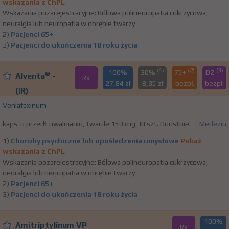
wskazania z ChPL
Wskazania pozarejestracyjne: Bólowa polineuropatia cukrzycowa;
neuralgia lub neuropatia w obrębie twarzy
2)
Pacjenci 65+
3)
Pacjenci do ukończenia 18 roku życia
(1)
(2)
(3)
100%
30%
75+
DZ
®
Alventa
-
Rx
27,84 zł
8,35 zł
bezpł.
bezpł.
(IR)
Venlafaxinum
kaps. o przedł. uwalnianiu, twarde 150 mg 30 szt. Doustnie
Medezin
1)
Choroby psychiczne lub upośledzenia umysłowe
Pokaż
wskazania z ChPL
Wskazania pozarejestracyjne: Bólowa polineuropatia cukrzycowa;
neuralgia lub neuropatia w obrębie twarzy
2)
Pacjenci 65+
3)
Pacjenci do ukończenia 18 roku życia
100%
Amitriptylinum VP
Rx