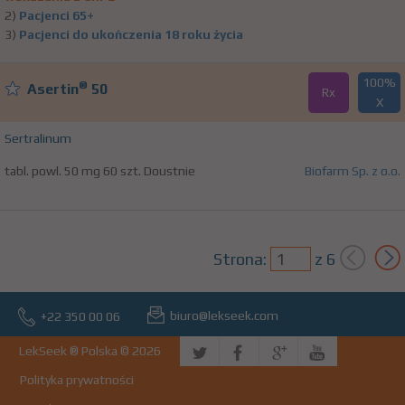
2)
Pacjenci 65+
3)
Pacjenci do ukończenia 18 roku życia
100%
®
Asertin
50
Rx
X
Sertralinum
tabl. powl. 50 mg 60 szt. Doustnie
Biofarm Sp. z o.o.
Strona:
z
6
biuro@lekseek.com
+22 350 00 06
LekSeek ® Polska © 2026
Polityka prywatności