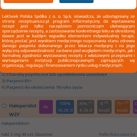
(1)
(2)
(3)
100%
30%
B
75+
D
Haloperidol
LekSeek Polska Spółka z o. o. Sp.k. oświadcza, że udostępniany ze
Rx
6,64 zł
3,24 zł
2,07
bezpł.
be
strony: receptuariusz.pl program informatyczny do wystawiania
WZF
recept jest tylko narzędziem pomocniczym ułatwiającym
sporządzenie recepty, a zastosowanie konkretnego leku w określonej
Haloperidolum
dawce jest w każdym wypadku elementem indywidualnej terapii,
której postać jest wynikiem medycznego rozpoznania stanu zdrowia
tabl. 1 mg 40 szt. Doustnie
Polfa Warszawa SA
danego pacjenta dokonanego przez lekarza medycyny i na jego
wyłączną odpowiedzialność zarówno pod względem medycznym, jak i
1)
Tylko we wskazaniach pozarejestracyjnych
Pokaż wskazania
formalnej zgodności wystawianej recepty z właściwymi przepisami i
wymaganiami instytucji publicznoprawnych zajmujących się
z ChPL
organizacją, regulacją i finansowaniem rynku usług medycznych.
Wskazania pozarejestracyjne: Choroba Huntingtona
2)
Choroby psychiczne lub upośledzenia umysłowe
3)
Pacjenci 65+
4)
Pacjenci do ukończenia 18 roku życia
(1)
(2)
(3)
100%
30%
B
75+
Haloperidol
Rx
16,28 zł
4,39 zł
bezpł.
bezpł.
b
WZF
Haloperidolum
tabl. 5 mg 30 szt. Doustnie
Polfa Warszawa SA