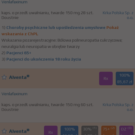
Venlafaxinum
kaps. o przedł. uwalnianiu, twarde 150 mg 28 szt.
Krka Polska Sp. z
Doustnie
o.o.
1)
Choroby psychiczne lub upośledzenia umysłowe
Pokaż
wskazania z ChPL
Wskazania pozarejestracyjne: Bólowa polineuropatia cukrzycowa;
neuralgia lub neuropatia w obrębie twarzy
2)
Pacjenci 65+
3)
Pacjenci do ukończenia 18 roku życia
100%
®
Alventa
Rx
85,67 zł
Venlafaxinum
kaps. o przedł. uwalnianiu, twarde 150 mg 60 szt.
Krka Polska Sp. z
Doustnie
o.o.
(1)
(2)
(3)
100%
30%
75+
DZ
®
Alventa
Rx