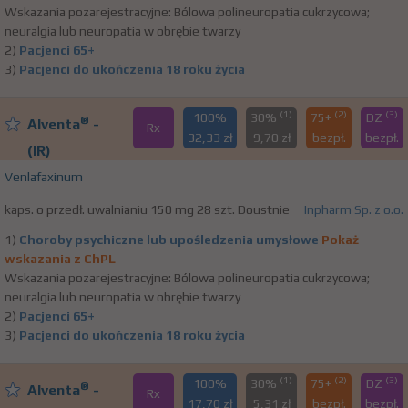
Wskazania pozarejestracyjne: Bólowa polineuropatia cukrzycowa;
neuralgia lub neuropatia w obrębie twarzy
2)
Pacjenci 65+
3)
Pacjenci do ukończenia 18 roku życia
(1)
(2)
(3)
100%
30%
75+
DZ
®
Alventa
-
Rx
32,33 zł
9,70 zł
bezpł.
bezpł.
(IR)
Venlafaxinum
kaps. o przedł. uwalnianiu 150 mg 28 szt. Doustnie
Inpharm Sp. z o.o.
1)
Choroby psychiczne lub upośledzenia umysłowe
Pokaż
wskazania z ChPL
Wskazania pozarejestracyjne: Bólowa polineuropatia cukrzycowa;
neuralgia lub neuropatia w obrębie twarzy
2)
Pacjenci 65+
3)
Pacjenci do ukończenia 18 roku życia
(1)
(2)
(3)
100%
30%
75+
DZ
®
Alventa
-
Rx
17,70 zł
5,31 zł
bezpł.
bezpł.