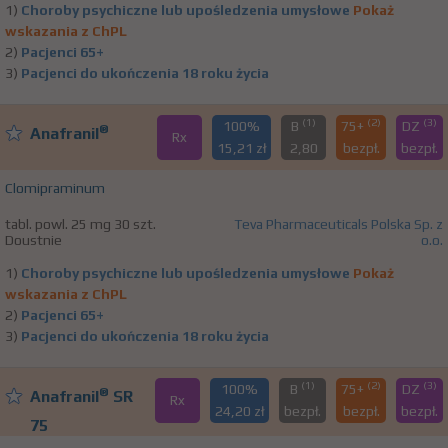
1)
Choroby psychiczne lub upośledzenia umysłowe
Pokaż
wskazania z ChPL
2)
Pacjenci 65+
3)
Pacjenci do ukończenia 18 roku życia
(1)
(2)
(3)
100%
B
75+
DZ
®
Anafranil
Rx
15,21 zł
2,80
bezpł.
bezpł.
Clomipraminum
tabl. powl. 25 mg 30 szt.
Teva Pharmaceuticals Polska Sp. z
Doustnie
o.o.
1)
Choroby psychiczne lub upośledzenia umysłowe
Pokaż
wskazania z ChPL
2)
Pacjenci 65+
3)
Pacjenci do ukończenia 18 roku życia
(1)
(2)
(3)
100%
B
75+
DZ
®
Anafranil
SR
Rx
24,20 zł
bezpł.
bezpł.
bezpł.
75