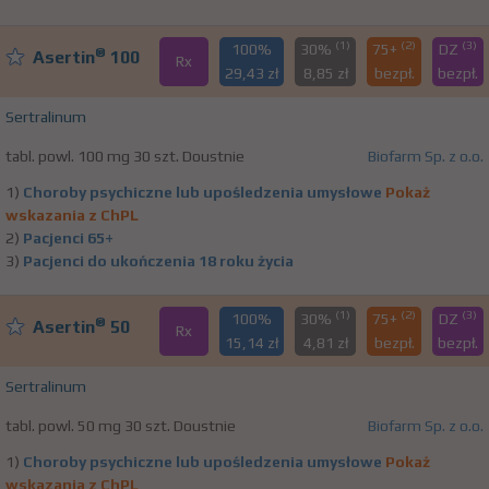
(1)
(2)
(3)
100%
30%
75+
DZ
®
Asertin
100
Rx
29,43 zł
8,85 zł
bezpł.
bezpł.
Sertralinum
tabl. powl. 100 mg 30 szt. Doustnie
Biofarm Sp. z o.o.
1)
Choroby psychiczne lub upośledzenia umysłowe
Pokaż
wskazania z ChPL
2)
Pacjenci 65+
3)
Pacjenci do ukończenia 18 roku życia
(1)
(2)
(3)
100%
30%
75+
DZ
®
Asertin
50
Rx
15,14 zł
4,81 zł
bezpł.
bezpł.
Sertralinum
tabl. powl. 50 mg 30 szt. Doustnie
Biofarm Sp. z o.o.
1)
Choroby psychiczne lub upośledzenia umysłowe
Pokaż
wskazania z ChPL