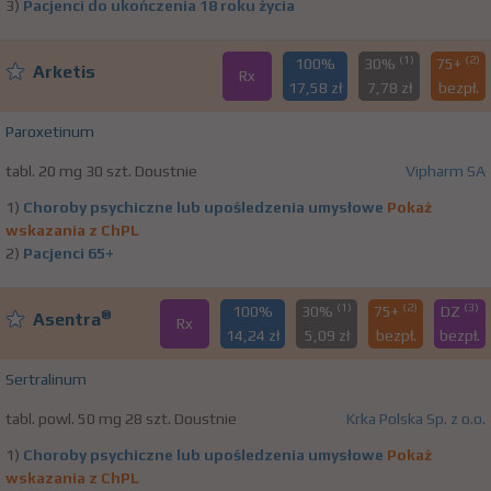
3)
Pacjenci do ukończenia 18 roku życia
(1)
(2)
100%
30%
75+
Arketis
Rx
17,58 zł
7,78 zł
bezpł.
Paroxetinum
tabl. 20 mg 30 szt. Doustnie
Vipharm SA
1)
Choroby psychiczne lub upośledzenia umysłowe
Pokaż
wskazania z ChPL
2)
Pacjenci 65+
(1)
(2)
(3)
100%
30%
75+
DZ
®
Asentra
Rx
14,24 zł
5,09 zł
bezpł.
bezpł.
Sertralinum
tabl. powl. 50 mg 28 szt. Doustnie
Krka Polska Sp. z o.o.
1)
Choroby psychiczne lub upośledzenia umysłowe
Pokaż
wskazania z ChPL