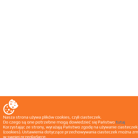
Nasza strona używa plików cookies, czyli ciasteczek.
Do czego są one potrzebne mogą dowiedzieć się Państwo
tutaj
Korzystając ze strony, wyrażają Państwo zgodę na używanie ciasteczek
(cookies). Ustawienia dotyczące przechowywania ciasteczek można zm
w swojej przeglądarce.