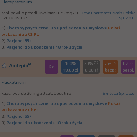
Clomipraminum
tabl. powl. o przedł. uwalnianiu 75 mg 20
Teva Pharmaceuticals Polska
szt. Doustnie
Sp. z o.o.
1)
Choroby psychiczne lub upośledzenia umysłowe
Pokaż
wskazania z ChPL
2)
Pacjenci 65+
3)
Pacjenci do ukończenia 18 roku życia
(1)
(2)
(3)
100%
30%
75+
DZ
®
Andepin
Rx
19,69 zł
8,90 zł
bezpł.
bezpł.
Fluoxetinum
kaps. twarde 20 mg 30 szt. Doustnie
Synteza Sp. z o.o.
1)
Choroby psychiczne lub upośledzenia umysłowe
Pokaż
wskazania z ChPL
2)
Pacjenci 65+
3)
Pacjenci do ukończenia 18 roku życia