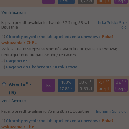
12,58 zł
4,77 zł
bezpł.
bezpł.
Venlafaxinum
kaps. o przedł. uwalnianiu, twarde 37,5 mg 28 szt.
Krka Polska Sp. z
Doustnie
o.o.
1)
Choroby psychiczne lub upośledzenia umysłowe
Pokaż
wskazania z ChPL
Wskazania pozarejestracyjne: Bólowa polineuropatia cukrzycowa;
neuralgia lub neuropatia w obrębie twarzy
2)
Pacjenci 65+
3)
Pacjenci do ukończenia 18 roku życia
(1)
(2)
(3)
100%
30%
75+
DZ
®
Alventa
-
Rx
17,82 zł
5,35 zł
bezpł.
bezpł.
(IR)
Venlafaxinum
kaps. o przedł. uwalnianiu 75 mg 28 szt. Doustnie
Inpharm Sp. z o.o.
1)
Choroby psychiczne lub upośledzenia umysłowe
Pokaż
wskazania z ChPL