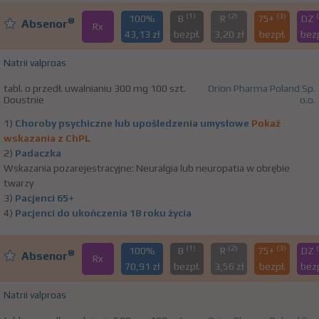
(1)
(2)
(3)
100%
B
R
75+
DZ
®
Absenor
Rx
43,13 zł
bezpł.
3,20 zł
bezpł.
bezp
Natrii valproas
tabl. o przedł. uwalnianiu 300 mg 100 szt.
Orion Pharma Poland Sp.
Doustnie
o.o.
1)
Choroby psychiczne lub upośledzenia umysłowe
Pokaż
wskazania z ChPL
2)
Padaczka
Wskazania pozarejestracyjne: Neuralgia lub neuropatia w obrębie
twarzy
3)
Pacjenci 65+
4)
Pacjenci do ukończenia 18 roku życia
(1)
(2)
(3)
100%
B
R
75+
DZ
®
Absenor
Rx
70,91 zł
bezpł.
3,56 zł
bezpł.
bezp
Natrii valproas