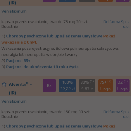
(IR)
Venlafaxinum
kaps. o przedł. uwalnianiu, twarde 75 mg 30 szt.
Delfarma Sp. z
Doustnie
o.o.
1)
Choroby psychiczne lub upośledzenia umysłowe
Pokaż
wskazania z ChPL
Wskazania pozarejestracyjne: Bólowa polineuropatia cukrzycowa;
neuralgia lub neuropatia w obrębie twarzy
2)
Pacjenci 65+
3)
Pacjenci do ukończenia 18 roku życia
(1)
(2)
(3)
100%
30%
75+
DZ
®
Alventa
-
Rx
32,22 zł
9,67 zł
bezpł.
bezpł.
(IR)
Venlafaxinum
kaps. o przedł. uwalnianiu, twarde 150 mg 30 szt.
Delfarma Sp. z
Doustnie
o.o.
1)
Choroby psychiczne lub upośledzenia umysłowe
Pokaż