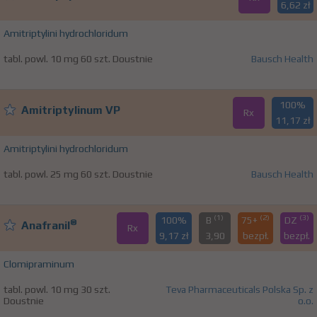
6,62 zł
Amitriptylini hydrochloridum
tabl. powl. 10 mg 60 szt. Doustnie
Bausch Health
100%
Amitriptylinum VP
Rx
11,17 zł
Amitriptylini hydrochloridum
tabl. powl. 25 mg 60 szt. Doustnie
Bausch Health
(1)
(2)
(3)
100%
B
75+
DZ
®
Anafranil
Rx
9,17 zł
3,90
bezpł.
bezpł.
Clomipraminum
tabl. powl. 10 mg 30 szt.
Teva Pharmaceuticals Polska Sp. z
Doustnie
o.o.