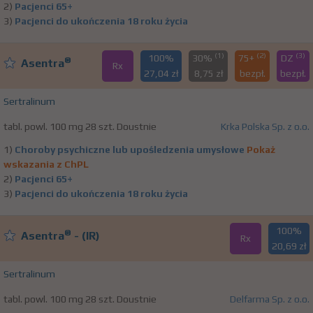
2)
Pacjenci 65+
3)
Pacjenci do ukończenia 18 roku życia
(1)
(2)
(3)
100%
30%
75+
DZ
®
Asentra
Rx
27,04 zł
8,75 zł
bezpł.
bezpł.
Sertralinum
tabl. powl. 100 mg 28 szt. Doustnie
Krka Polska Sp. z o.o.
1)
Choroby psychiczne lub upośledzenia umysłowe
Pokaż
wskazania z ChPL
2)
Pacjenci 65+
3)
Pacjenci do ukończenia 18 roku życia
100%
®
Asentra
- (IR)
Rx
20,69 zł
Sertralinum
tabl. powl. 100 mg 28 szt. Doustnie
Delfarma Sp. z o.o.