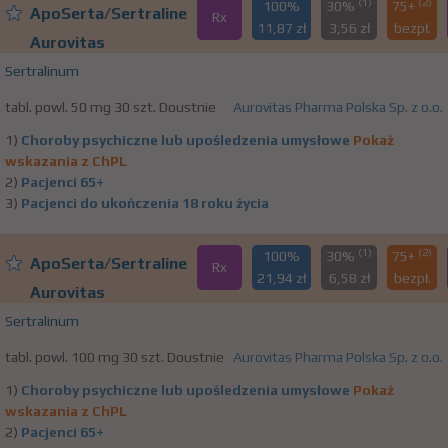
(1)
(2)
100%
30%
75+
ApoSerta/Sertraline
Rx
11,87 zł
3,56 zł
bezpł.
Aurovitas
Sertralinum
tabl. powl. 50 mg 30 szt. Doustnie
Aurovitas Pharma Polska Sp. z o.o.
1)
Choroby psychiczne lub upośledzenia umysłowe
Pokaż
wskazania z ChPL
2)
Pacjenci 65+
3)
Pacjenci do ukończenia 18 roku życia
(1)
(2)
100%
30%
75+
ApoSerta/Sertraline
Rx
21,94 zł
6,58 zł
bezpł.
Aurovitas
Sertralinum
tabl. powl. 100 mg 30 szt. Doustnie
Aurovitas Pharma Polska Sp. z o.o.
1)
Choroby psychiczne lub upośledzenia umysłowe
Pokaż
wskazania z ChPL
2)
Pacjenci 65+