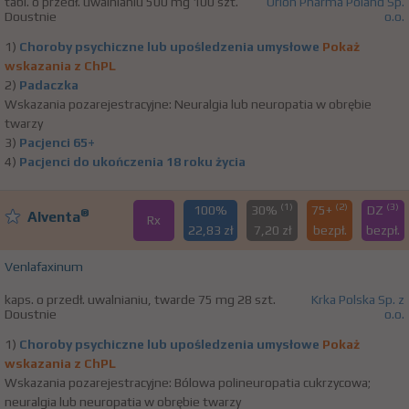
tabl. o przedł. uwalnianiu 500 mg 100 szt.
Orion Pharma Poland Sp.
Doustnie
o.o.
1)
Choroby psychiczne lub upośledzenia umysłowe
Pokaż
wskazania z ChPL
2)
Padaczka
Wskazania pozarejestracyjne: Neuralgia lub neuropatia w obrębie
twarzy
3)
Pacjenci 65+
4)
Pacjenci do ukończenia 18 roku życia
(1)
(2)
(3)
100%
30%
75+
DZ
®
Alventa
Rx
22,83 zł
7,20 zł
bezpł.
bezpł.
Venlafaxinum
kaps. o przedł. uwalnianiu, twarde 75 mg 28 szt.
Krka Polska Sp. z
Doustnie
o.o.
1)
Choroby psychiczne lub upośledzenia umysłowe
Pokaż
wskazania z ChPL
Wskazania pozarejestracyjne: Bólowa polineuropatia cukrzycowa;
neuralgia lub neuropatia w obrębie twarzy