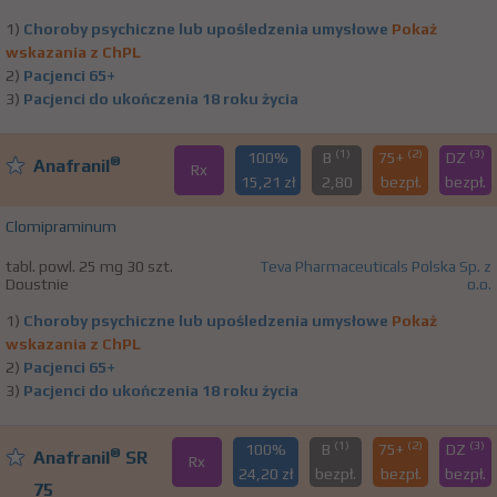
1)
Choroby psychiczne lub upośledzenia umysłowe
Pokaż
wskazania z ChPL
2)
Pacjenci 65+
3)
Pacjenci do ukończenia 18 roku życia
(1)
(2)
(3)
100%
B
75+
DZ
®
Anafranil
Rx
15,21 zł
2,80
bezpł.
bezpł.
Clomipraminum
tabl. powl. 25 mg 30 szt.
Teva Pharmaceuticals Polska Sp. z
Doustnie
o.o.
1)
Choroby psychiczne lub upośledzenia umysłowe
Pokaż
wskazania z ChPL
2)
Pacjenci 65+
3)
Pacjenci do ukończenia 18 roku życia
(1)
(2)
(3)
100%
B
75+
DZ
®
Anafranil
SR
Rx
24,20 zł
bezpł.
bezpł.
bezpł.
75