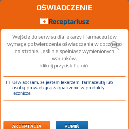
OŚWIADCZENIE
Wejście do serwisu dla lekarzy i farmaceutów
wymaga potwierdzenia oświadczenia widocznego
na stronie. Jeśli nie spełniasz wymienionych
warunków,
kliknij przycisk Pomiń.
Oświadczam, że jestem lekarzem, farmaceutą lub
osobą prowadzącą zaopatrzenie w produkty
lecznicze.
Znaleziono wyników:
153
Strona
1 z 6
Kopiuj adres strony
ICD10:
F Zaburzenia psychiczne i zaburzenia zachowania
F55 Nadużywanie substancji, które nie powodują
AKCEPTACJA
POMIŃ
uzależnienia