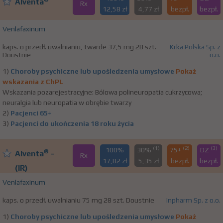
Alventa
Rx
12,58 zł
4,77 zł
bezpł.
bezpł.
Venlafaxinum
kaps. o przedł. uwalnianiu, twarde 37,5 mg 28 szt.
Krka Polska Sp. z
Doustnie
o.o.
1)
Choroby psychiczne lub upośledzenia umysłowe
Pokaż
wskazania z ChPL
Wskazania pozarejestracyjne: Bólowa polineuropatia cukrzycowa;
neuralgia lub neuropatia w obrębie twarzy
2)
Pacjenci 65+
3)
Pacjenci do ukończenia 18 roku życia
(1)
(2)
(3)
100%
30%
75+
DZ
®
Alventa
-
Rx
17,82 zł
5,35 zł
bezpł.
bezpł.
(IR)
Venlafaxinum
kaps. o przedł. uwalnianiu 75 mg 28 szt. Doustnie
Inpharm Sp. z o.o.
1)
Choroby psychiczne lub upośledzenia umysłowe
Pokaż