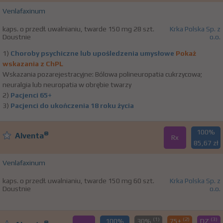
Venlafaxinum
kaps. o przedł. uwalnianiu, twarde 150 mg 28 szt.
Krka Polska Sp. z
Doustnie
o.o.
1)
Choroby psychiczne lub upośledzenia umysłowe
Pokaż
wskazania z ChPL
Wskazania pozarejestracyjne: Bólowa polineuropatia cukrzycowa;
neuralgia lub neuropatia w obrębie twarzy
2)
Pacjenci 65+
3)
Pacjenci do ukończenia 18 roku życia
100%
®
Alventa
Rx
85,67 zł
Venlafaxinum
kaps. o przedł. uwalnianiu, twarde 150 mg 60 szt.
Krka Polska Sp. z
Doustnie
o.o.
(1)
(2)
(3)
100%
30%
75+
DZ
®