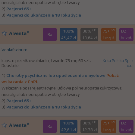
neuralgia lub neuropatia w obrębie twarzy
2)
Pacjenci 65+
3)
Pacjenci do ukończenia 18 roku życia
(1)
(2)
(3)
100%
30%
75+
DZ
®
Alventa
Rx
45,47 zł
13,64 zł
bezpł.
bezpł.
Venlafaxinum
kaps. o przedł. uwalnianiu, twarde 75 mg 60 szt.
Krka Polska Sp. z
Doustnie
o.o.
1)
Choroby psychiczne lub upośledzenia umysłowe
Pokaż
wskazania z ChPL
Wskazania pozarejestracyjne: Bólowa polineuropatia cukrzycowa;
neuralgia lub neuropatia w obrębie twarzy
2)
Pacjenci 65+
3)
Pacjenci do ukończenia 18 roku życia
(1)
(2)
(3)
100%
30%
75+
DZ
®
Alventa
Rx
42,61 zł
12,78 zł
bezpł.
bezpł.