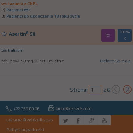
wskazania z ChPL
2)
Pacjenci 65+
3)
Pacjenci do ukończenia 18 roku życia
100%
®
Asertin
50
Rx
X
Sertralinum
tabl. powl. 50 mg 60 szt. Doustnie
Biofarm Sp. z o.o.
Strona:
z
6
biuro@lekseek.com
+22 350 00 06
LekSeek ® Polska © 2026
Polityka prywatności