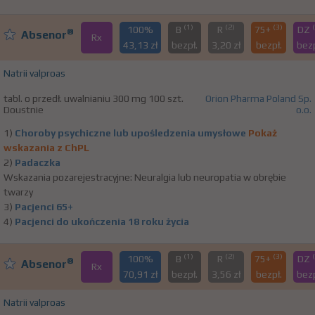
(1)
(2)
(3)
100%
B
R
75+
DZ
®
Absenor
Rx
43,13 zł
bezpł.
3,20 zł
bezpł.
bezp
Natrii valproas
tabl. o przedł. uwalnianiu 300 mg 100 szt.
Orion Pharma Poland Sp.
Doustnie
o.o.
1)
Choroby psychiczne lub upośledzenia umysłowe
Pokaż
wskazania z ChPL
2)
Padaczka
Wskazania pozarejestracyjne: Neuralgia lub neuropatia w obrębie
twarzy
3)
Pacjenci 65+
4)
Pacjenci do ukończenia 18 roku życia
(1)
(2)
(3)
100%
B
R
75+
DZ
®
Absenor
Rx
70,91 zł
bezpł.
3,56 zł
bezpł.
bezp
Natrii valproas