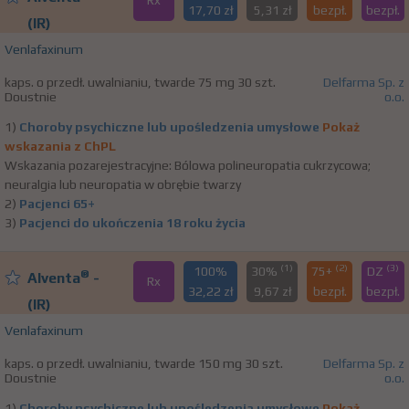
Rx
17,70 zł
5,31 zł
bezpł.
bezpł.
(IR)
Venlafaxinum
kaps. o przedł. uwalnianiu, twarde 75 mg 30 szt.
Delfarma Sp. z
Doustnie
o.o.
1)
Choroby psychiczne lub upośledzenia umysłowe
Pokaż
wskazania z ChPL
Wskazania pozarejestracyjne: Bólowa polineuropatia cukrzycowa;
neuralgia lub neuropatia w obrębie twarzy
2)
Pacjenci 65+
3)
Pacjenci do ukończenia 18 roku życia
(1)
(2)
(3)
100%
30%
75+
DZ
®
Alventa
-
Rx
32,22 zł
9,67 zł
bezpł.
bezpł.
(IR)
Venlafaxinum
kaps. o przedł. uwalnianiu, twarde 150 mg 30 szt.
Delfarma Sp. z
Doustnie
o.o.
1)
Choroby psychiczne lub upośledzenia umysłowe
Pokaż