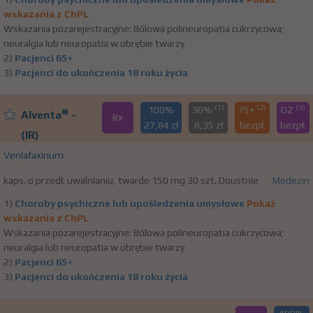
wskazania z ChPL
Wskazania pozarejestracyjne: Bólowa polineuropatia cukrzycowa;
neuralgia lub neuropatia w obrębie twarzy
2)
Pacjenci 65+
3)
Pacjenci do ukończenia 18 roku życia
(1)
(2)
(3)
100%
30%
75+
DZ
®
Alventa
-
Rx
27,84 zł
8,35 zł
bezpł.
bezpł.
(IR)
Venlafaxinum
kaps. o przedł. uwalnianiu, twarde 150 mg 30 szt. Doustnie
Medezin
1)
Choroby psychiczne lub upośledzenia umysłowe
Pokaż
wskazania z ChPL
Wskazania pozarejestracyjne: Bólowa polineuropatia cukrzycowa;
neuralgia lub neuropatia w obrębie twarzy
2)
Pacjenci 65+
3)
Pacjenci do ukończenia 18 roku życia