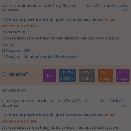
tabl. o przedł. uwalnianiu 500 mg 100 szt.
Orion Pharma Poland Sp.
Doustnie
o.o.
1)
Choroby psychiczne lub upośledzenia umysłowe
Pokaż
wskazania z ChPL
2)
Padaczka
Wskazania pozarejestracyjne: Neuralgia lub neuropatia w obrębie
twarzy
3)
Pacjenci 65+
4)
Pacjenci do ukończenia 18 roku życia
(1)
(2)
(3)
100%
30%
75+
DZ
®
Alventa
Rx
22,83 zł
7,20 zł
bezpł.
bezpł.
Venlafaxinum
kaps. o przedł. uwalnianiu, twarde 75 mg 28 szt.
Krka Polska Sp. z
Doustnie
o.o.
1)
Choroby psychiczne lub upośledzenia umysłowe
Pokaż
wskazania z ChPL
Wskazania pozarejestracyjne: Bólowa polineuropatia cukrzycowa;