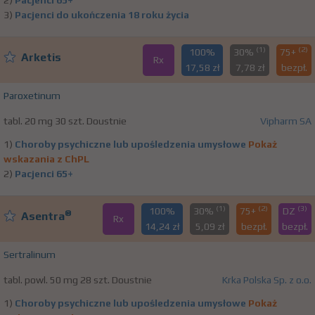
2)
Pacjenci 65+
3)
Pacjenci do ukończenia 18 roku życia
(1)
(2)
100%
30%
75+
Arketis
Rx
17,58 zł
7,78 zł
bezpł.
Paroxetinum
tabl. 20 mg 30 szt. Doustnie
Vipharm SA
1)
Choroby psychiczne lub upośledzenia umysłowe
Pokaż
wskazania z ChPL
2)
Pacjenci 65+
(1)
(2)
(3)
100%
30%
75+
DZ
®
Asentra
Rx
14,24 zł
5,09 zł
bezpł.
bezpł.
Sertralinum
tabl. powl. 50 mg 28 szt. Doustnie
Krka Polska Sp. z o.o.
1)
Choroby psychiczne lub upośledzenia umysłowe
Pokaż