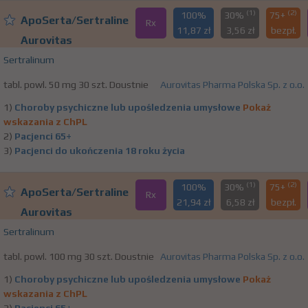
(1)
(2)
100%
30%
75+
ApoSerta/Sertraline
Rx
11,87 zł
3,56 zł
bezpł.
Aurovitas
Sertralinum
tabl. powl. 50 mg 30 szt. Doustnie
Aurovitas Pharma Polska Sp. z o.o.
1)
Choroby psychiczne lub upośledzenia umysłowe
Pokaż
wskazania z ChPL
2)
Pacjenci 65+
3)
Pacjenci do ukończenia 18 roku życia
(1)
(2)
100%
30%
75+
ApoSerta/Sertraline
Rx
21,94 zł
6,58 zł
bezpł.
Aurovitas
Sertralinum
tabl. powl. 100 mg 30 szt. Doustnie
Aurovitas Pharma Polska Sp. z o.o.
1)
Choroby psychiczne lub upośledzenia umysłowe
Pokaż
wskazania z ChPL