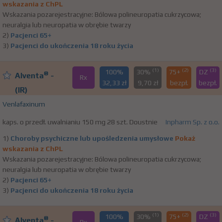
wskazania z ChPL
Wskazania pozarejestracyjne: Bólowa polineuropatia cukrzycowa;
neuralgia lub neuropatia w obrębie twarzy
2)
Pacjenci 65+
3)
Pacjenci do ukończenia 18 roku życia
(1)
(2)
(3)
100%
30%
75+
DZ
®
Alventa
-
Rx
32,33 zł
9,70 zł
bezpł.
bezpł.
(IR)
Venlafaxinum
kaps. o przedł. uwalnianiu 150 mg 28 szt. Doustnie
Inpharm Sp. z o.o.
1)
Choroby psychiczne lub upośledzenia umysłowe
Pokaż
wskazania z ChPL
Wskazania pozarejestracyjne: Bólowa polineuropatia cukrzycowa;
neuralgia lub neuropatia w obrębie twarzy
2)
Pacjenci 65+
3)
Pacjenci do ukończenia 18 roku życia
(1)
(2)
(3)
100%
30%
75+
DZ
®
Alventa
-