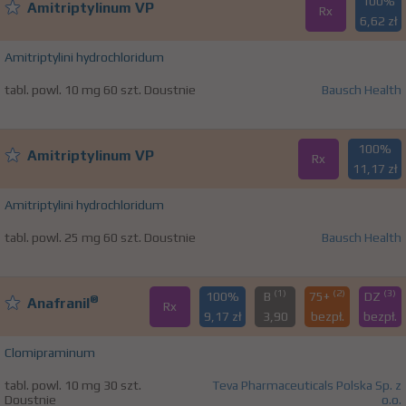
100%
Amitriptylinum VP
Rx
6,62 zł
Amitriptylini hydrochloridum
tabl. powl. 10 mg 60 szt. Doustnie
Bausch Health
100%
Amitriptylinum VP
Rx
11,17 zł
Amitriptylini hydrochloridum
tabl. powl. 25 mg 60 szt. Doustnie
Bausch Health
(1)
(2)
(3)
100%
B
75+
DZ
®
Anafranil
Rx
9,17 zł
3,90
bezpł.
bezpł.
Clomipraminum
tabl. powl. 10 mg 30 szt.
Teva Pharmaceuticals Polska Sp. z
Doustnie
o.o.