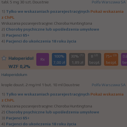
tabl. 5 mg 30 szt. Doustnie
Polfa Warszawa SA
1)
Tylko we wskazaniach pozarejestracyjnych
Pokaż wskazania
z ChPL
Wskazania pozarejestracyjne: Choroba Huntingtona
2)
Choroby psychiczne lub upośledzenia umysłowe
3)
Pacjenci 65+
4)
Pacjenci do ukończenia 18 roku życia
(1)
(2)
(3)
100%
30%
B
75+
D
Haloperidol
Rx
7,00 zł
1,89 zł
bezpł.
bezpł.
be
WZF 0,2%
Haloperidolum
krople doust. 2 mg/ml 1 but. 10 ml Doustnie
Polfa Warszawa SA
1)
Tylko we wskazaniach pozarejestracyjnych
Pokaż wskazania
z ChPL
Wskazania pozarejestracyjne: Choroba Huntingtona
2)
Choroby psychiczne lub upośledzenia umysłowe
3)
Pacjenci 65+
4)
Pacjenci do ukończenia 18 roku życia