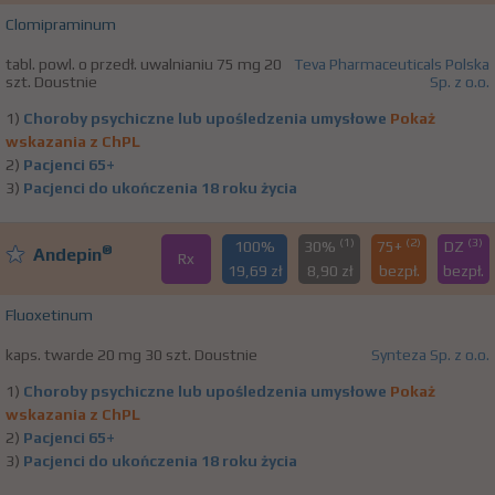
Clomipraminum
tabl. powl. o przedł. uwalnianiu 75 mg 20
Teva Pharmaceuticals Polska
szt. Doustnie
Sp. z o.o.
1)
Choroby psychiczne lub upośledzenia umysłowe
Pokaż
wskazania z ChPL
2)
Pacjenci 65+
3)
Pacjenci do ukończenia 18 roku życia
(1)
(2)
(3)
100%
30%
75+
DZ
®
Andepin
Rx
19,69 zł
8,90 zł
bezpł.
bezpł.
Fluoxetinum
kaps. twarde 20 mg 30 szt. Doustnie
Synteza Sp. z o.o.
1)
Choroby psychiczne lub upośledzenia umysłowe
Pokaż
wskazania z ChPL
2)
Pacjenci 65+
3)
Pacjenci do ukończenia 18 roku życia