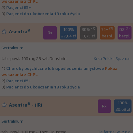
wskazania z ChPL
2)
Pacjenci 65+
3)
Pacjenci do ukończenia 18 roku życia
(1)
(2)
(3)
100%
30%
75+
DZ
®
Asentra
Rx
27,04 zł
8,75 zł
bezpł.
bezpł.
Sertralinum
tabl. powl. 100 mg 28 szt. Doustnie
Krka Polska Sp. z o.o.
1)
Choroby psychiczne lub upośledzenia umysłowe
Pokaż
wskazania z ChPL
2)
Pacjenci 65+
3)
Pacjenci do ukończenia 18 roku życia
100%
®
Asentra
- (IR)
Rx
20,69 zł
Sertralinum
tabl. powl. 100 mg 28 szt. Doustnie
Delfarma Sp. z o.o.