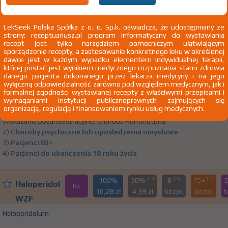
LekSeek Polska Spółka z o. o. Sp.k. oświadcza, że udostępniany ze
(1)
(2)
(3)
100%
30%
B
75+
D
Haloperidol
strony: receptuariusz.pl program informatyczny do wystawiania
Rx
6,64 zł
3,24 zł
2,07
bezpł.
be
recept jest tylko narzędziem pomocniczym ułatwiającym
WZF
sporządzenie recepty, a zastosowanie konkretnego leku w określonej
dawce jest w każdym wypadku elementem indywidualnej terapii,
Haloperidolum
której postać jest wynikiem medycznego rozpoznania stanu zdrowia
danego pacjenta dokonanego przez lekarza medycyny i na jego
tabl. 1 mg 40 szt. Doustnie
Polfa Warszawa SA
wyłączną odpowiedzialność zarówno pod względem medycznym, jak i
formalnej zgodności wystawianej recepty z właściwymi przepisami i
1)
Tylko we wskazaniach pozarejestracyjnych
Pokaż wskazania
wymaganiami instytucji publicznoprawnych zajmujących się
organizacją, regulacją i finansowaniem rynku usług medycznych.
z ChPL
Wskazania pozarejestracyjne: Choroba Huntingtona
2)
Choroby psychiczne lub upośledzenia umysłowe
3)
Pacjenci 65+
4)
Pacjenci do ukończenia 18 roku życia
(1)
(2)
(3)
100%
30%
B
75+
Haloperidol
Rx
16,28 zł
4,39 zł
bezpł.
bezpł.
b
WZF
Haloperidolum