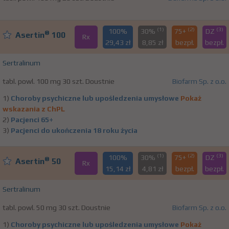
(1)
(2)
(3)
100%
30%
75+
DZ
®
Asertin
100
Rx
29,43 zł
8,85 zł
bezpł.
bezpł.
Sertralinum
tabl. powl. 100 mg 30 szt. Doustnie
Biofarm Sp. z o.o.
1)
Choroby psychiczne lub upośledzenia umysłowe
Pokaż
wskazania z ChPL
2)
Pacjenci 65+
3)
Pacjenci do ukończenia 18 roku życia
(1)
(2)
(3)
100%
30%
75+
DZ
®
Asertin
50
Rx
15,14 zł
4,81 zł
bezpł.
bezpł.
Sertralinum
tabl. powl. 50 mg 30 szt. Doustnie
Biofarm Sp. z o.o.
1)
Choroby psychiczne lub upośledzenia umysłowe
Pokaż