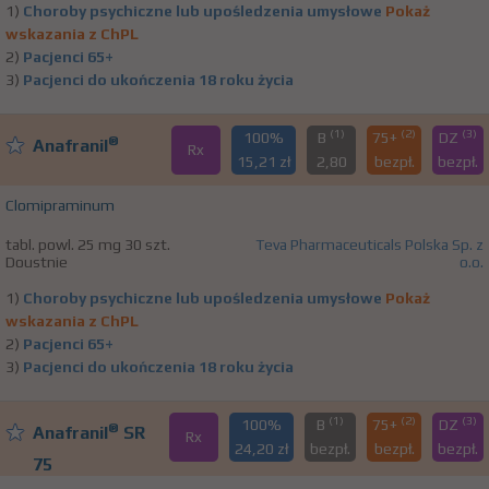
1)
Choroby psychiczne lub upośledzenia umysłowe
Pokaż
wskazania z ChPL
2)
Pacjenci 65+
3)
Pacjenci do ukończenia 18 roku życia
(1)
(2)
(3)
100%
B
75+
DZ
®
Anafranil
Rx
15,21 zł
2,80
bezpł.
bezpł.
Clomipraminum
tabl. powl. 25 mg 30 szt.
Teva Pharmaceuticals Polska Sp. z
Doustnie
o.o.
1)
Choroby psychiczne lub upośledzenia umysłowe
Pokaż
wskazania z ChPL
2)
Pacjenci 65+
3)
Pacjenci do ukończenia 18 roku życia
(1)
(2)
(3)
100%
B
75+
DZ
®
Anafranil
SR
Rx
24,20 zł
bezpł.
bezpł.
bezpł.
75