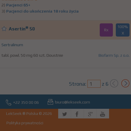
2)
Pacjenci 65+
3)
Pacjenci do ukończenia 18 roku życia
100%
®
Asertin
50
Rx
X
Sertralinum
tabl. powl. 50 mg 60 szt. Doustnie
Biofarm Sp. z o.o.
Strona:
z
6
biuro@lekseek.com
+22 350 00 06
LekSeek ® Polska © 2026
Polityka prywatności