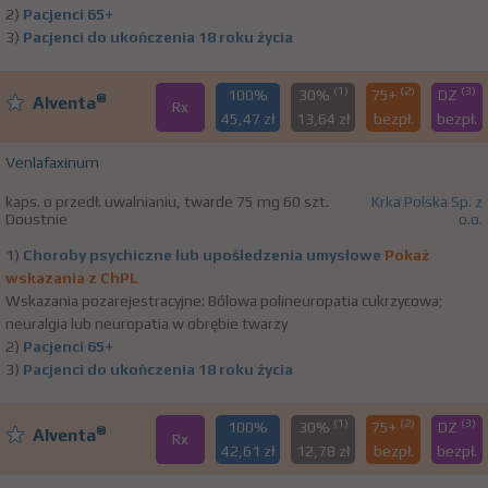
2)
Pacjenci 65+
3)
Pacjenci do ukończenia 18 roku życia
(1)
(2)
(3)
100%
30%
75+
DZ
®
Alventa
Rx
45,47 zł
13,64 zł
bezpł.
bezpł.
Venlafaxinum
kaps. o przedł. uwalnianiu, twarde 75 mg 60 szt.
Krka Polska Sp. z
Doustnie
o.o.
1)
Choroby psychiczne lub upośledzenia umysłowe
Pokaż
wskazania z ChPL
Wskazania pozarejestracyjne: Bólowa polineuropatia cukrzycowa;
neuralgia lub neuropatia w obrębie twarzy
2)
Pacjenci 65+
3)
Pacjenci do ukończenia 18 roku życia
(1)
(2)
(3)
100%
30%
75+
DZ
®
Alventa
Rx
42,61 zł
12,78 zł
bezpł.
bezpł.