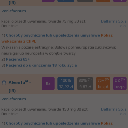
(IR)
Venlafaxinum
kaps. o przedł. uwalnianiu, twarde 75 mg 30 szt.
Delfarma Sp. z
Doustnie
o.o.
1)
Choroby psychiczne lub upośledzenia umysłowe
Pokaż
wskazania z ChPL
Wskazania pozarejestracyjne: Bólowa polineuropatia cukrzycowa;
neuralgia lub neuropatia w obrębie twarzy
2)
Pacjenci 65+
3)
Pacjenci do ukończenia 18 roku życia
(1)
(2)
(3)
100%
30%
75+
DZ
®
Alventa
-
Rx
32,22 zł
9,67 zł
bezpł.
bezpł.
(IR)
Venlafaxinum
kaps. o przedł. uwalnianiu, twarde 150 mg 30 szt.
Delfarma Sp. z
Doustnie
o.o.
1)
Choroby psychiczne lub upośledzenia umysłowe
Pokaż