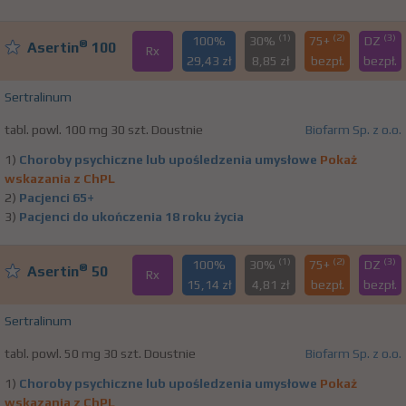
(1)
(2)
(3)
100%
30%
75+
DZ
®
Asertin
100
Rx
29,43 zł
8,85 zł
bezpł.
bezpł.
Sertralinum
tabl. powl. 100 mg 30 szt. Doustnie
Biofarm Sp. z o.o.
1)
Choroby psychiczne lub upośledzenia umysłowe
Pokaż
wskazania z ChPL
2)
Pacjenci 65+
3)
Pacjenci do ukończenia 18 roku życia
(1)
(2)
(3)
100%
30%
75+
DZ
®
Asertin
50
Rx
15,14 zł
4,81 zł
bezpł.
bezpł.
Sertralinum
tabl. powl. 50 mg 30 szt. Doustnie
Biofarm Sp. z o.o.
1)
Choroby psychiczne lub upośledzenia umysłowe
Pokaż
wskazania z ChPL