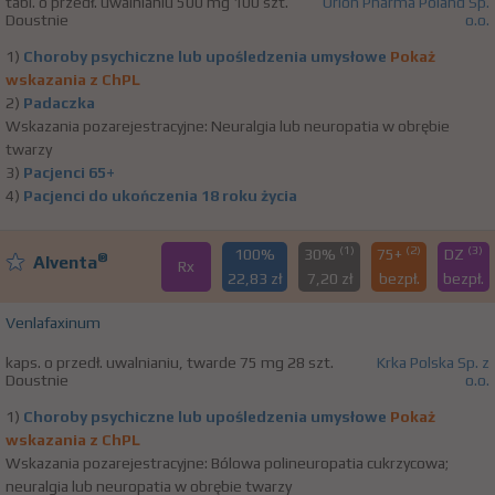
tabl. o przedł. uwalnianiu 500 mg 100 szt.
Orion Pharma Poland Sp.
Doustnie
o.o.
1)
Choroby psychiczne lub upośledzenia umysłowe
Pokaż
wskazania z ChPL
2)
Padaczka
Wskazania pozarejestracyjne: Neuralgia lub neuropatia w obrębie
twarzy
3)
Pacjenci 65+
4)
Pacjenci do ukończenia 18 roku życia
(1)
(2)
(3)
100%
30%
75+
DZ
®
Alventa
Rx
22,83 zł
7,20 zł
bezpł.
bezpł.
Venlafaxinum
kaps. o przedł. uwalnianiu, twarde 75 mg 28 szt.
Krka Polska Sp. z
Doustnie
o.o.
1)
Choroby psychiczne lub upośledzenia umysłowe
Pokaż
wskazania z ChPL
Wskazania pozarejestracyjne: Bólowa polineuropatia cukrzycowa;
neuralgia lub neuropatia w obrębie twarzy