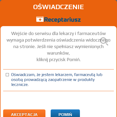
OŚWIADCZENIE
Wejście do serwisu dla lekarzy i farmaceutów
wymaga potwierdzenia oświadczenia widocznego
na stronie. Jeśli nie spełniasz wymienionych
warunków,
kliknij przycisk Pomiń.
Oświadczam, że jestem lekarzem, farmaceutą lub
osobą prowadzącą zaopatrzenie w produkty
lecznicze.
Znaleziono wyników:
153
Strona
1 z 6
Kopiuj adres strony
ICD10:
F Zaburzenia psychiczne i zaburzenia zachowania
F60 Specyficzne zaburzenia osobowości
AKCEPTACJA
POMIŃ