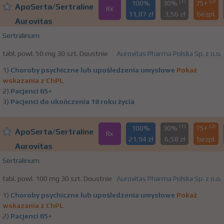
(1)
(2)
100%
30%
75+
ApoSerta/Sertraline
Rx
11,87 zł
3,56 zł
bezpł.
Aurovitas
Sertralinum
tabl. powl. 50 mg 30 szt. Doustnie
Aurovitas Pharma Polska Sp. z o.o.
1)
Choroby psychiczne lub upośledzenia umysłowe
Pokaż
wskazania z ChPL
2)
Pacjenci 65+
3)
Pacjenci do ukończenia 18 roku życia
(1)
(2)
100%
30%
75+
ApoSerta/Sertraline
Rx
21,94 zł
6,58 zł
bezpł.
Aurovitas
Sertralinum
tabl. powl. 100 mg 30 szt. Doustnie
Aurovitas Pharma Polska Sp. z o.o.
1)
Choroby psychiczne lub upośledzenia umysłowe
Pokaż
wskazania z ChPL
2)
Pacjenci 65+