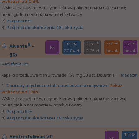
wskazania z ChPL
Wskazania pozarejestracyjne: Bólowa polineuropatia cukrzycowa;
neuralgia lub neuropatia w obrębie twarzy
2)
Pacjenci 65+
3)
Pacjenci do ukończenia 18 roku życia
(1)
(2)
(3)
100%
30%
75+
DZ
®
Alventa
-
Rx
27,84 zł
8,35 zł
bezpł.
bezpł.
(IR)
Venlafaxinum
kaps. o przedł. uwalnianiu, twarde 150 mg 30 szt. Doustnie
Medezin
1)
Choroby psychiczne lub upośledzenia umysłowe
Pokaż
wskazania z ChPL
Wskazania pozarejestracyjne: Bólowa polineuropatia cukrzycowa;
neuralgia lub neuropatia w obrębie twarzy
2)
Pacjenci 65+
3)
Pacjenci do ukończenia 18 roku życia
100%
Amitriptylinum VP
Rx