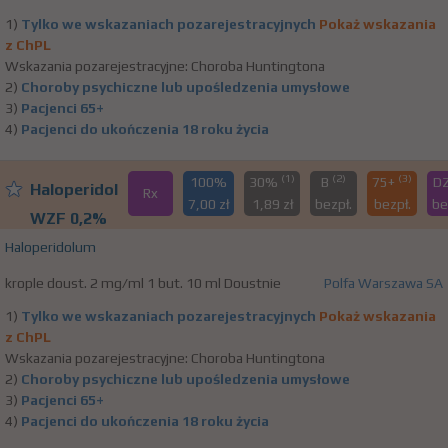
1)
Tylko we wskazaniach pozarejestracyjnych
Pokaż wskazania
z ChPL
Wskazania pozarejestracyjne: Choroba Huntingtona
2)
Choroby psychiczne lub upośledzenia umysłowe
3)
Pacjenci 65+
4)
Pacjenci do ukończenia 18 roku życia
(1)
(2)
(3)
100%
30%
B
75+
D
Haloperidol
Rx
7,00 zł
1,89 zł
bezpł.
bezpł.
be
WZF 0,2%
Haloperidolum
krople doust. 2 mg/ml 1 but. 10 ml Doustnie
Polfa Warszawa SA
1)
Tylko we wskazaniach pozarejestracyjnych
Pokaż wskazania
z ChPL
Wskazania pozarejestracyjne: Choroba Huntingtona
2)
Choroby psychiczne lub upośledzenia umysłowe
3)
Pacjenci 65+
4)
Pacjenci do ukończenia 18 roku życia