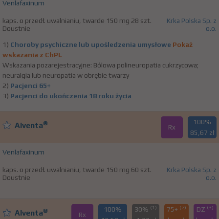
Venlafaxinum
kaps. o przedł. uwalnianiu, twarde 150 mg 28 szt.
Krka Polska Sp. z
Doustnie
o.o.
1)
Choroby psychiczne lub upośledzenia umysłowe
Pokaż
wskazania z ChPL
Wskazania pozarejestracyjne: Bólowa polineuropatia cukrzycowa;
neuralgia lub neuropatia w obrębie twarzy
2)
Pacjenci 65+
3)
Pacjenci do ukończenia 18 roku życia
100%
®
Alventa
Rx
85,67 zł
Venlafaxinum
kaps. o przedł. uwalnianiu, twarde 150 mg 60 szt.
Krka Polska Sp. z
Doustnie
o.o.
(1)
(2)
(3)
100%
30%
75+
DZ
®
Alventa
Rx