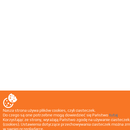
Nasza strona używa plików cookies, czyli ciasteczek.
Do czego są one potrzebne mogą dowiedzieć się Państwo
tutaj
Korzystając ze strony, wyrażają Państwo zgodę na używanie ciasteczek
(cookies). Ustawienia dotyczące przechowywania ciasteczek można zm
w swojej przeglądarce.