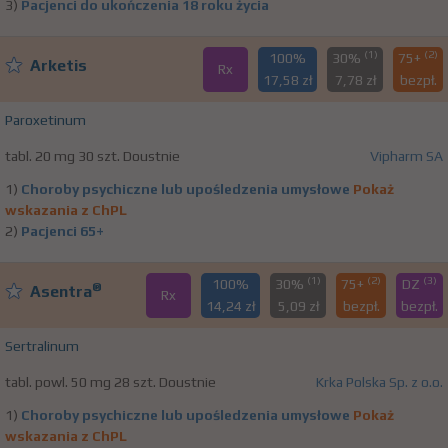
3)
Pacjenci do ukończenia 18 roku życia
(1)
(2)
100%
30%
75+
Arketis
Rx
17,58 zł
7,78 zł
bezpł.
Paroxetinum
tabl. 20 mg 30 szt. Doustnie
Vipharm SA
1)
Choroby psychiczne lub upośledzenia umysłowe
Pokaż
wskazania z ChPL
2)
Pacjenci 65+
(1)
(2)
(3)
100%
30%
75+
DZ
®
Asentra
Rx
14,24 zł
5,09 zł
bezpł.
bezpł.
Sertralinum
tabl. powl. 50 mg 28 szt. Doustnie
Krka Polska Sp. z o.o.
1)
Choroby psychiczne lub upośledzenia umysłowe
Pokaż
wskazania z ChPL