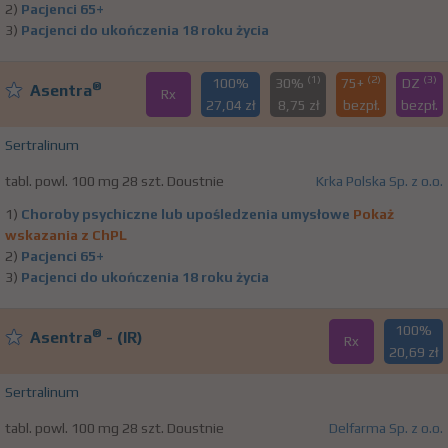
2)
Pacjenci 65+
3)
Pacjenci do ukończenia 18 roku życia
(1)
(2)
(3)
100%
30%
75+
DZ
®
Asentra
Rx
27,04 zł
8,75 zł
bezpł.
bezpł.
Sertralinum
tabl. powl. 100 mg 28 szt. Doustnie
Krka Polska Sp. z o.o.
1)
Choroby psychiczne lub upośledzenia umysłowe
Pokaż
wskazania z ChPL
2)
Pacjenci 65+
3)
Pacjenci do ukończenia 18 roku życia
100%
®
Asentra
- (IR)
Rx
20,69 zł
Sertralinum
tabl. powl. 100 mg 28 szt. Doustnie
Delfarma Sp. z o.o.