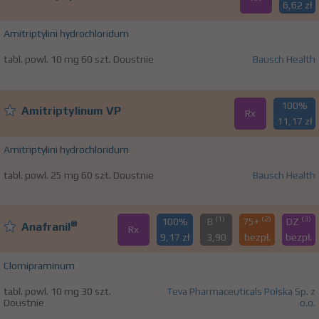
6,62 zł
Amitriptylini hydrochloridum
tabl. powl. 10 mg 60 szt. Doustnie
Bausch Health
100%
Amitriptylinum VP
Rx
11,17 zł
Amitriptylini hydrochloridum
tabl. powl. 25 mg 60 szt. Doustnie
Bausch Health
(1)
(2)
(3)
100%
B
75+
DZ
®
Anafranil
Rx
9,17 zł
3,90
bezpł.
bezpł.
Clomipraminum
tabl. powl. 10 mg 30 szt.
Teva Pharmaceuticals Polska Sp. z
Doustnie
o.o.