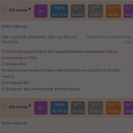
(1)
(2)
(3)
100%
B
R
75+
DZ
®
Absenor
Rx
43,13 zł
bezpł.
3,20 zł
bezpł.
bezp
Natrii valproas
tabl. o przedł. uwalnianiu 300 mg 100 szt.
Orion Pharma Poland Sp.
Doustnie
o.o.
1)
Choroby psychiczne lub upośledzenia umysłowe
Pokaż
wskazania z ChPL
2)
Padaczka
Wskazania pozarejestracyjne: Neuralgia lub neuropatia w obrębie
twarzy
3)
Pacjenci 65+
4)
Pacjenci do ukończenia 18 roku życia
(1)
(2)
(3)
100%
B
R
75+
DZ
®
Absenor
Rx
70,91 zł
bezpł.
3,56 zł
bezpł.
bezp
Natrii valproas