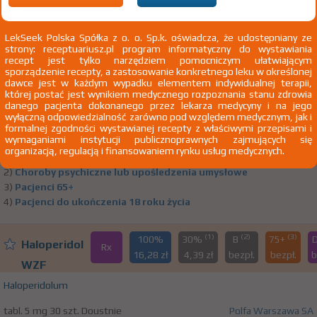
(1)
(2)
(3)
100%
30%
B
75+
D
Haloperidol
LekSeek Polska Spółka z o. o. Sp.k. oświadcza, że udostępniany ze
Rx
6,64 zł
3,24 zł
2,07
bezpł.
be
strony: receptuariusz.pl program informatyczny do wystawiania
WZF
recept jest tylko narzędziem pomocniczym ułatwiającym
sporządzenie recepty, a zastosowanie konkretnego leku w określonej
Haloperidolum
dawce jest w każdym wypadku elementem indywidualnej terapii,
której postać jest wynikiem medycznego rozpoznania stanu zdrowia
tabl. 1 mg 40 szt. Doustnie
Polfa Warszawa SA
danego pacjenta dokonanego przez lekarza medycyny i na jego
wyłączną odpowiedzialność zarówno pod względem medycznym, jak i
1)
Tylko we wskazaniach pozarejestracyjnych
Pokaż wskazania
formalnej zgodności wystawianej recepty z właściwymi przepisami i
wymaganiami instytucji publicznoprawnych zajmujących się
z ChPL
organizacją, regulacją i finansowaniem rynku usług medycznych.
Wskazania pozarejestracyjne: Choroba Huntingtona
2)
Choroby psychiczne lub upośledzenia umysłowe
3)
Pacjenci 65+
4)
Pacjenci do ukończenia 18 roku życia
(1)
(2)
(3)
100%
30%
B
75+
Haloperidol
Rx
16,28 zł
4,39 zł
bezpł.
bezpł.
b
WZF
Haloperidolum
tabl. 5 mg 30 szt. Doustnie
Polfa Warszawa SA