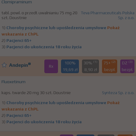
Clomipraminum
tabl. powl. o przedł. uwalnianiu 75 mg 20
Teva Pharmaceuticals Polska
szt. Doustnie
Sp. z o.o.
1)
Choroby psychiczne lub upośledzenia umysłowe
Pokaż
wskazania z ChPL
2)
Pacjenci 65+
3)
Pacjenci do ukończenia 18 roku życia
(1)
(2)
(3)
100%
30%
75+
DZ
®
Andepin
Rx
19,69 zł
8,90 zł
bezpł.
bezpł.
Fluoxetinum
kaps. twarde 20 mg 30 szt. Doustnie
Synteza Sp. z o.o.
1)
Choroby psychiczne lub upośledzenia umysłowe
Pokaż
wskazania z ChPL
2)
Pacjenci 65+
3)
Pacjenci do ukończenia 18 roku życia