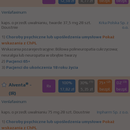
12,58 zł
4,77 zł
bezpł.
bezpł.
Venlafaxinum
kaps. o przedł. uwalnianiu, twarde 37,5 mg 28 szt.
Krka Polska Sp. z
Doustnie
o.o.
1)
Choroby psychiczne lub upośledzenia umysłowe
Pokaż
wskazania z ChPL
Wskazania pozarejestracyjne: Bólowa polineuropatia cukrzycowa;
neuralgia lub neuropatia w obrębie twarzy
2)
Pacjenci 65+
3)
Pacjenci do ukończenia 18 roku życia
(1)
(2)
(3)
100%
30%
75+
DZ
®
Alventa
-
Rx
17,82 zł
5,35 zł
bezpł.
bezpł.
(IR)
Venlafaxinum
kaps. o przedł. uwalnianiu 75 mg 28 szt. Doustnie
Inpharm Sp. z o.o.
1)
Choroby psychiczne lub upośledzenia umysłowe
Pokaż
wskazania z ChPL