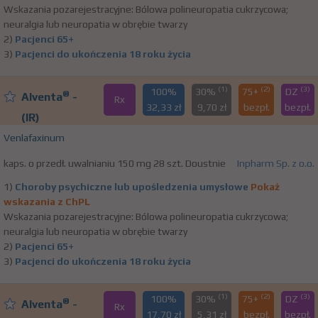
Wskazania pozarejestracyjne: Bólowa polineuropatia cukrzycowa;
neuralgia lub neuropatia w obrębie twarzy
2)
Pacjenci 65+
3)
Pacjenci do ukończenia 18 roku życia
(1)
(2)
(3)
100%
30%
75+
DZ
®
Alventa
-
Rx
32,33 zł
9,70 zł
bezpł.
bezpł.
(IR)
Venlafaxinum
kaps. o przedł. uwalnianiu 150 mg 28 szt. Doustnie
Inpharm Sp. z o.o.
1)
Choroby psychiczne lub upośledzenia umysłowe
Pokaż
wskazania z ChPL
Wskazania pozarejestracyjne: Bólowa polineuropatia cukrzycowa;
neuralgia lub neuropatia w obrębie twarzy
2)
Pacjenci 65+
3)
Pacjenci do ukończenia 18 roku życia
(1)
(2)
(3)
100%
30%
75+
DZ
®
Alventa
-
Rx
17,70 zł
5,31 zł
bezpł.
bezpł.