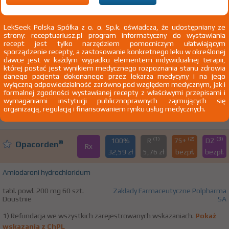
I47.2 Częstoskurcz komorowy
LekSeek Polska Spółka z o. o. Sp.k. oświadcza, że udostępniany ze
strony: receptuariusz.pl program informatyczny do wystawiania
recept jest tylko narzędziem pomocniczym ułatwiającym
100%
Injectio Magnesii sulfurici 20%
sporządzenie recepty, a zastosowanie konkretnego leku w określonej
Rx
26,73 zł
dawce jest w każdym wypadku elementem indywidualnej terapii,
Polpharma
której postać jest wynikiem medycznego rozpoznania stanu zdrowia
danego pacjenta dokonanego przez lekarza medycyny i na jego
Magnesium sulfatis
wyłączną odpowiedzialność zarówno pod względem medycznym, jak i
formalnej zgodności wystawianej recepty z właściwymi przepisami i
inj. [roztw.] 200 mg/ml 10 amp. 10 ml
Zakłady Farmaceutyczne
wymaganiami instytucji publicznoprawnych zajmujących się
Iniekcje
Polpharma SA
organizacją, regulacją i finansowaniem rynku usług medycznych.
(1)
(2)
(3)
100%
R
75+
DZ
®
Opacorden
Rx
32,59 zł
5,76 zł
bezpł.
bezpł.
Amiodaroni hydrochloridum
tabl. powl. 200 mg 60 szt.
Zakłady Farmaceutyczne Polpharma
Doustnie
SA
1) Refundacja we wszystkich zarejestrowanych wskazaniach.
Pokaż
wskazania z ChPL