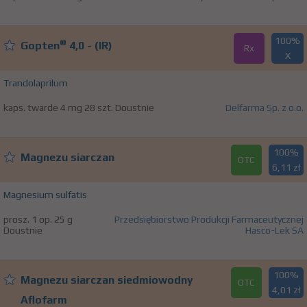
100%
®
Gopten
4,0 - (IR)
Rx
X
Trandolaprilum
kaps. twarde 4 mg 28 szt. Doustnie
Delfarma Sp. z o.o.
100%
Magnezu siarczan
OTC
6,11 zł
Magnesium sulfatis
prosz. 1 op. 25 g
Przedsiębiorstwo Produkcji Farmaceutycznej
Doustnie
Hasco-Lek SA
100%
Magnezu siarczan siedmiowodny
OTC
4,01 zł
Aflofarm