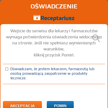
OŚWIADCZENIE
Wejście do serwisu dla lekarzy i farmaceutów
wymaga potwierdzenia oświadczenia widocznego
na stronie. Jeśli nie spełniasz wymienionych
warunków,
kliknij przycisk Pomiń.
Oświadczam, że jestem lekarzem, farmaceutą lub
osobą prowadzącą zaopatrzenie w produkty
lecznicze.
Znaleziono wyników:
24
Strona
1 z 1
Kopiuj adres strony
ICD10:
I Choroby układu krążenia
I47 Komorowe zaburzenia rytmu typu fali nawrotowej
AKCEPTACJA
POMIŃ
[reentry]