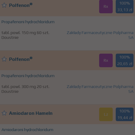
100%
®
Polfenon
Rx
33,13 zł
Propafenoni hydrochloridum
tabl. powl. 150 mg 60 szt.
Zakłady Farmaceutyczne Polpharma
Doustnie
SA
100%
®
Polfenon
Rx
20,65 zł
Propafenoni hydrochloridum
tabl. powl. 300 mg 20 szt.
Zakłady Farmaceutyczne Polpharma
Doustnie
SA
100%
Amiodaron Hameln
Lz
19,44 zł
Amiodaroni hydrochloridum