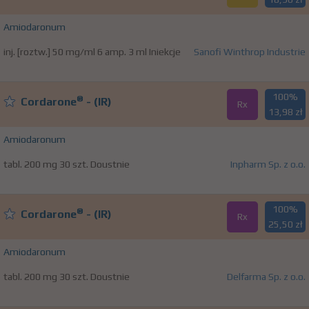
Amiodaronum
inj. [roztw.] 50 mg/ml 6 amp. 3 ml Iniekcje
Sanofi Winthrop Industrie
100%
®
Cordarone
- (IR)
Rx
13,98 zł
Amiodaronum
tabl. 200 mg 30 szt. Doustnie
Inpharm Sp. z o.o.
100%
®
Cordarone
- (IR)
Rx
25,50 zł
Amiodaronum
tabl. 200 mg 30 szt. Doustnie
Delfarma Sp. z o.o.