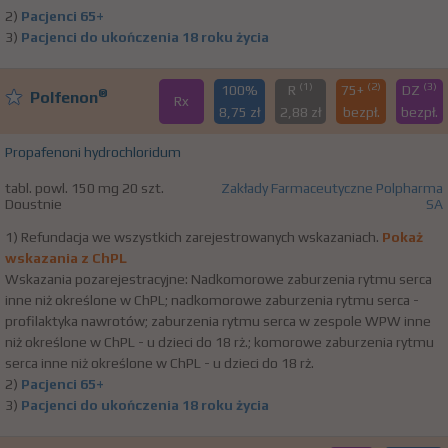
2)
Pacjenci 65+
3)
Pacjenci do ukończenia 18 roku życia
(1)
(2)
(3)
100%
R
75+
DZ
®
Polfenon
Rx
8,75 zł
2,88 zł
bezpł.
bezpł.
Propafenoni hydrochloridum
tabl. powl. 150 mg 20 szt.
Zakłady Farmaceutyczne Polpharma
Doustnie
SA
1) Refundacja we wszystkich zarejestrowanych wskazaniach.
Pokaż
wskazania z ChPL
Wskazania pozarejestracyjne: Nadkomorowe zaburzenia rytmu serca
inne niż określone w ChPL; nadkomorowe zaburzenia rytmu serca -
profilaktyka nawrotów; zaburzenia rytmu serca w zespole WPW inne
niż określone w ChPL - u dzieci do 18 rż.; komorowe zaburzenia rytmu
serca inne niż określone w ChPL - u dzieci do 18 rż.
2)
Pacjenci 65+
3)
Pacjenci do ukończenia 18 roku życia