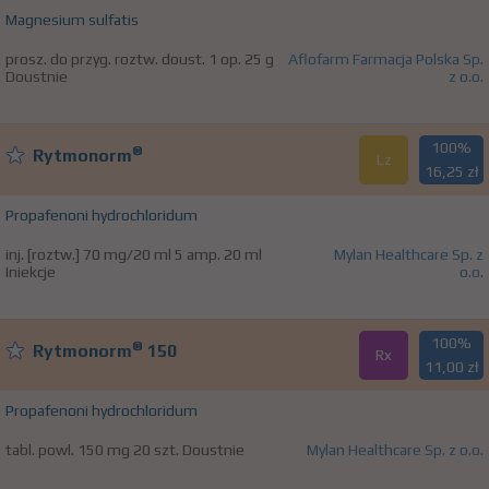
Magnesium sulfatis
prosz. do przyg. roztw. doust. 1 op. 25 g
Aflofarm Farmacja Polska Sp.
Doustnie
z o.o.
100%
®
Rytmonorm
Lz
16,25 zł
Propafenoni hydrochloridum
inj. [roztw.] 70 mg/20 ml 5 amp. 20 ml
Mylan Healthcare Sp. z
Iniekcje
o.o.
100%
®
Rytmonorm
150
Rx
11,00 zł
Propafenoni hydrochloridum
tabl. powl. 150 mg 20 szt. Doustnie
Mylan Healthcare Sp. z o.o.