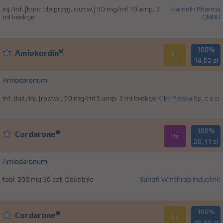
inj./inf. [konc. do przyg. roztw.] 50 mg/ml 10 amp. 3
Hameln Pharma
ml Iniekcje
GMBH
100%
®
Amiokordin
Lz
14,02 zł
Amiodaronum
inf. doż./inj. [roztw.] 50 mg/ml 5 amp. 3 ml Iniekcje
Krka Polska Sp. z o.o.
100%
®
Cordarone
Rx
20,11 zł
Amiodaronum
tabl. 200 mg 30 szt. Doustnie
Sanofi Winthrop Industrie
100%
®
Cordarone
Lz
18,90 zł