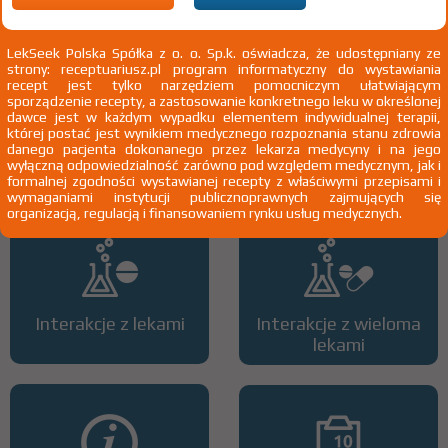
2)
Chemioterapia
LekSeek Polska Spółka z o. o. Sp.k. oświadcza, że udostępniany ze
strony: receptuariusz.pl program informatyczny do wystawiania
recept jest tylko narzędziem pomocniczym ułatwiającym
sporządzenie recepty, a zastosowanie konkretnego leku w określonej
dawce jest w każdym wypadku elementem indywidualnej terapii,
której postać jest wynikiem medycznego rozpoznania stanu zdrowia
Wszystkie dawki leku
ATC
danego pacjenta dokonanego przez lekarza medycyny i na jego
wyłączną odpowiedzialność zarówno pod względem medycznym, jak i
formalnej zgodności wystawianej recepty z właściwymi przepisami i
wymaganiami instytucji publicznoprawnych zajmujących się
organizacją, regulacją i finansowaniem rynku usług medycznych.
Interakcje z lekami
Interakcje z wieloma
lekami