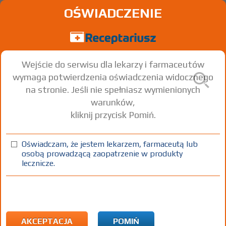
OŚWIADCZENIE
Wejście do serwisu dla lekarzy i farmaceutów
wymaga potwierdzenia oświadczenia widocznego
na stronie. Jeśli nie spełniasz wymienionych
warunków,
kliknij przycisk Pomiń.
Binocrit
Epoetin alfa
Oświadczam, że jestem lekarzem, farmaceutą lub
osobą prowadzącą zaopatrzenie w produkty
inj. [roztw.]
2000 j.m.
6 amp.-strzyk. 1 ml
Iniekcje
lecznicze.
(1)
CHB
B
Rx-z
343,44
bezpł.
1)
Program lekowy: leczenie niedokrwistości w przebiegu przewlekłej
niewydolności nerek
AKCEPTACJA
POMIŃ