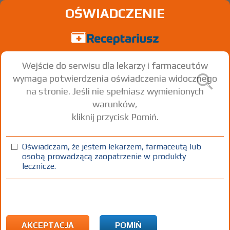
OŚWIADCZENIE
Wejście do serwisu dla lekarzy i farmaceutów
wymaga potwierdzenia oświadczenia widocznego
na stronie. Jeśli nie spełniasz wymienionych
warunków,
kliknij przycisk Pomiń.
Binocrit
Epoetin alfa
Oświadczam, że jestem lekarzem, farmaceutą lub
osobą prowadzącą zaopatrzenie w produkty
inj. [roztw.]
1000 j.m.
6 amp.-strzyk. 0,5 ml
Iniekcje
lecznicze.
(1)
CHB
B
Rx-z
171,72
bezpł.
1)
Program lekowy: leczenie niedokrwistości w przebiegu przewlekłej
niewydolności nerek
AKCEPTACJA
POMIŃ