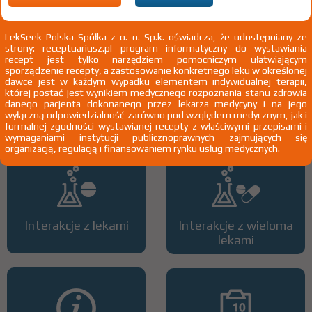
2)
Chemioterapia
LekSeek Polska Spółka z o. o. Sp.k. oświadcza, że udostępniany ze
strony: receptuariusz.pl program informatyczny do wystawiania
recept jest tylko narzędziem pomocniczym ułatwiającym
sporządzenie recepty, a zastosowanie konkretnego leku w określonej
dawce jest w każdym wypadku elementem indywidualnej terapii,
której postać jest wynikiem medycznego rozpoznania stanu zdrowia
Wszystkie dawki leku
ATC
danego pacjenta dokonanego przez lekarza medycyny i na jego
wyłączną odpowiedzialność zarówno pod względem medycznym, jak i
formalnej zgodności wystawianej recepty z właściwymi przepisami i
wymaganiami instytucji publicznoprawnych zajmujących się
organizacją, regulacją i finansowaniem rynku usług medycznych.
Interakcje z lekami
Interakcje z wieloma
lekami