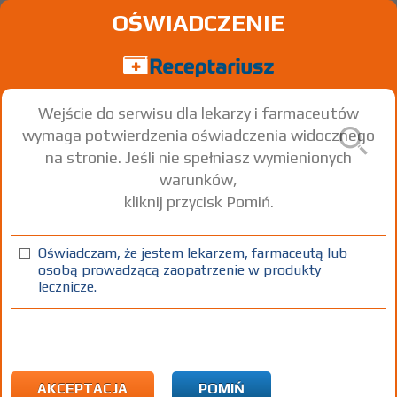
OŚWIADCZENIE
Wejście do serwisu dla lekarzy i farmaceutów
wymaga potwierdzenia oświadczenia widocznego
na stronie. Jeśli nie spełniasz wymienionych
warunków,
kliknij przycisk Pomiń.
Ceftriaxon Kabi 1 g
Ceftriaxone
Oświadczam, że jestem lekarzem, farmaceutą lub
osobą prowadzącą zaopatrzenie w produkty
inj./inf. [prosz. do przyg.
1
10 fiol. 1
Iniekcje
lecznicze.
roztw.]
g
g
100%
Rx
103,28
AKCEPTACJA
POMIŃ