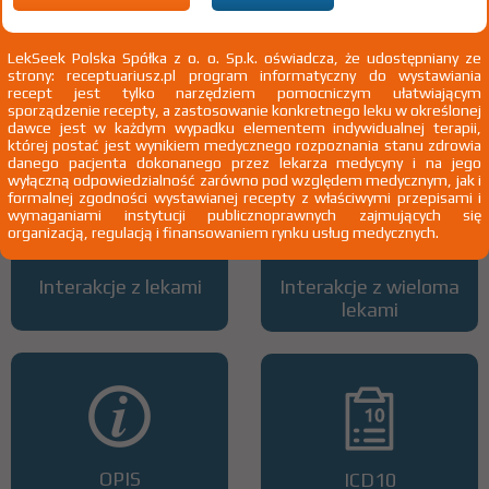
LekSeek Polska Spółka z o. o. Sp.k. oświadcza, że udostępniany ze
strony: receptuariusz.pl program informatyczny do wystawiania
Wszystkie dawki leku
ATC
recept jest tylko narzędziem pomocniczym ułatwiającym
sporządzenie recepty, a zastosowanie konkretnego leku w określonej
dawce jest w każdym wypadku elementem indywidualnej terapii,
której postać jest wynikiem medycznego rozpoznania stanu zdrowia
danego pacjenta dokonanego przez lekarza medycyny i na jego
wyłączną odpowiedzialność zarówno pod względem medycznym, jak i
formalnej zgodności wystawianej recepty z właściwymi przepisami i
wymaganiami instytucji publicznoprawnych zajmujących się
organizacją, regulacją i finansowaniem rynku usług medycznych.
Interakcje z lekami
Interakcje z wieloma
lekami
OPIS
ICD10