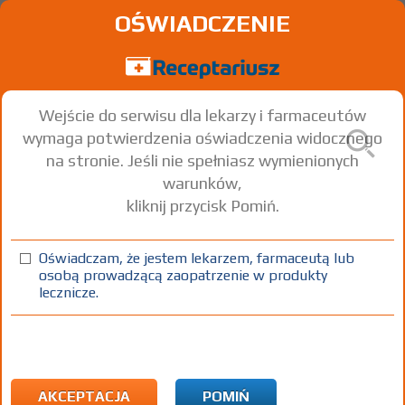
OŚWIADCZENIE
Wejście do serwisu dla lekarzy i farmaceutów
wymaga potwierdzenia oświadczenia widocznego
na stronie. Jeśli nie spełniasz wymienionych
warunków,
kliknij przycisk Pomiń.
®
Clobederm
Clobetasol propionate
Oświadczam, że jestem lekarzem, farmaceutą lub
osobą prowadzącą zaopatrzenie w produkty
krem
0,5 mg/g
1 tuba 25 g
Na skórę
lecznicze.
100%
Rx
10,50
AKCEPTACJA
POMIŃ