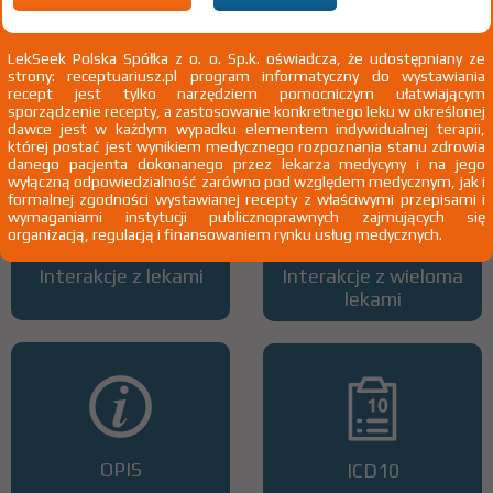
LekSeek Polska Spółka z o. o. Sp.k. oświadcza, że udostępniany ze
strony: receptuariusz.pl program informatyczny do wystawiania
Wszystkie dawki leku
ATC
recept jest tylko narzędziem pomocniczym ułatwiającym
sporządzenie recepty, a zastosowanie konkretnego leku w określonej
dawce jest w każdym wypadku elementem indywidualnej terapii,
której postać jest wynikiem medycznego rozpoznania stanu zdrowia
danego pacjenta dokonanego przez lekarza medycyny i na jego
wyłączną odpowiedzialność zarówno pod względem medycznym, jak i
formalnej zgodności wystawianej recepty z właściwymi przepisami i
wymaganiami instytucji publicznoprawnych zajmujących się
organizacją, regulacją i finansowaniem rynku usług medycznych.
Interakcje z lekami
Interakcje z wieloma
lekami
OPIS
ICD10