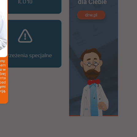
ICD10
Ostrzeżenia specjalne
ny:
ziem
ku w
órej
nta
 pod
wymi
cją,