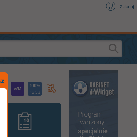
Zaloguj
100%
WM
16,53