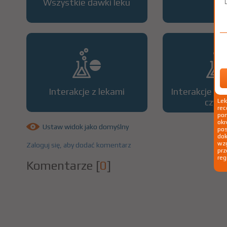
Wszystkie dawki leku
OP
Interakcje z lekami
Interakcje z 
czyn
Le
rec
pom
okr
Ustaw widok jako domyślny
po
dok
wzg
Zaloguj się, aby dodać komentarz
prz
reg
Komentarze
[
0
]