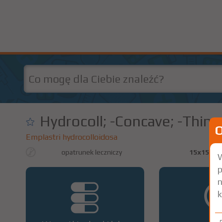
Hydrocoll; -Concave; -Thin; 
Emplastri hydrocolloidosa
opatrunek leczniczy
15x15 cm
W
p
n
k