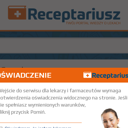
-Sacral
OŚWIADCZENIE
1 szt.
Na skórę
ejście do serwisu dla lekarzy i farmaceutów wymaga
otwierdzenia oświadczenia widocznego na stronie. Jeśli
ie spełniasz wymienionych warunków,
liknij przycisk Pomiń.